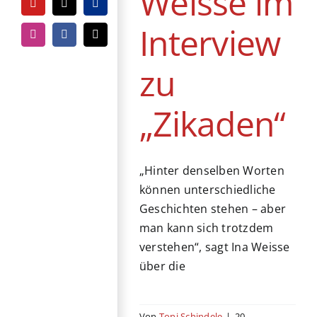
Weisse im
YouTube
Tiktok
PayPal
Interview
Instagram
Facebook
E-
Mail
zu
„Zikaden“
„Hinter denselben Worten
können unterschiedliche
Geschichten stehen – aber
man kann sich trotzdem
verstehen“, sagt Ina Weisse
über die
Von
Toni Schindele
|
20.