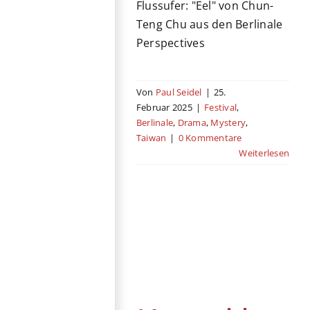
Flussufer: "Eel" von Chun-
Teng Chu aus den Berlinale
Perspectives
Von
Paul Seidel
|
25.
Februar 2025
|
Festival
,
Berlinale
,
Drama
,
Mystery
,
Taiwan
|
0 Kommentare
Weiterlesen
Ke wai huo dong
(Extracurricular
Activity)
Berlinale
China
Coming
of Age
Drama
Festival