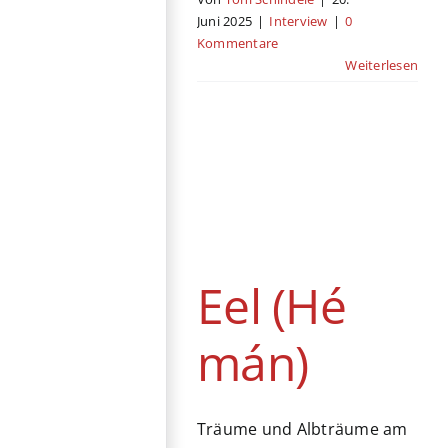
Juni 2025
|
Interview
|
0
Kommentare
Weiterlesen
Eel (Hé mán)
Festival
Berlinale
Drama
Mystery
Taiwan
Eel (Hé
mán)
Träume und Albträume am