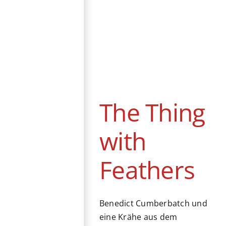
The Thing with
Feathers
Festival
Berlinale
Drama
Horror
Kino
Vereinigtes
The Thing
Königreich
with
Feathers
Benedict Cumberbatch und
eine Krähe aus dem