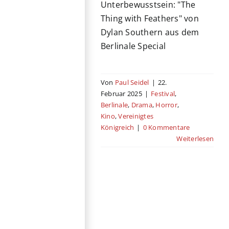
Unterbewusstsein: "The
Thing with Feathers" von
Dylan Southern aus dem
Berlinale Special
Von
Paul Seidel
|
22.
Februar 2025
|
Festival
,
Berlinale
,
Drama
,
Horror
,
Kino
,
Vereinigtes
Königreich
|
0 Kommentare
Weiterlesen
„Sunshine“
gewinnt den
Gläsernen Bären