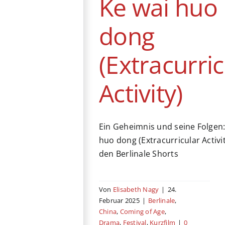
Ke wai huo
Kurzfilm
dong
(Extracurric
Activity)
Ein Geheimnis und seine Folgen:
huo dong (Extracurricular Activi
den Berlinale Shorts
Von
Elisabeth Nagy
|
24.
Februar 2025
|
Berlinale
,
China
,
Coming of Age
,
Drama
,
Festival
,
Kurzfilm
|
0