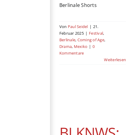
Berlinale Shorts
Von
Paul Seidel
|
21.
Februar 2025
|
Festival
,
Berlinale
,
Coming of Age
,
Drama
,
Mexiko
|
0
Kommentare
Weiterlesen
BLKNWS: Terms
& Conditions
Berlinale
Dokumentation
Essayfilm
BLKNWS:
Experimentalfilm
Festival
Kino
Sci-Fi
USA