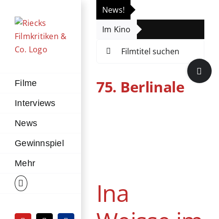
Zum
News!
„Th
Inhalt
Im Kino
Die
springen
Suche
nach:
Toggle
Sliding
75. Berlinale
Filme
Bar
Interviews
Area
News
Ina Weisse im
Gewinnspiel
Interview zu
„Zikaden“
Mehr
Interview
Ina