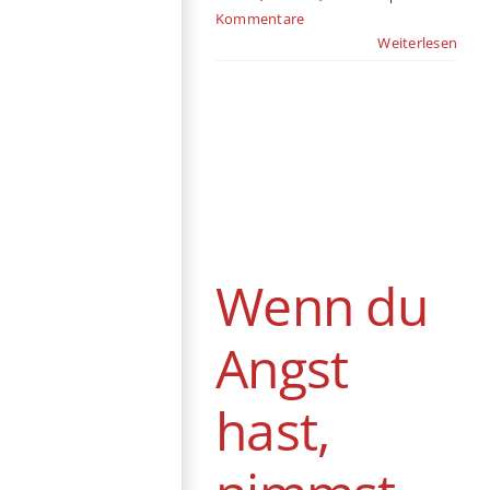
Kommentare
Weiterlesen
Wenn du Angst
hast, nimmst du
dein Herz in den
Mund und
lächelst
Festival
Berlinale
Wenn du
Coming of Age
Drama
Österreich
Angst
hast,