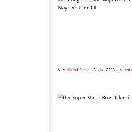
e Mutant Ninja
: Mutant Mayhem
tion
Animation
Comicfilm
o
Komödie
USA
Von
Michel Rieck
|
31. Juli 2023
|
Abent
 Mario Bros. Film
amilie
Fantasy
Kino
USA