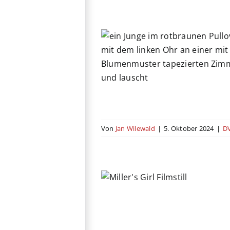
k Knock Knock
Drama
Horror
Thriller
USA
Von
Jan Wilewald
|
5. Oktober 2024
|
DV
iller’s Girl
rama
Komödie
USA