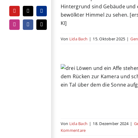
ktionsländer
USA
YouTube
Tiktok
PayPal
Instagram
Facebook
E-
Mail
Von
Lida Bach
|
15. Oktober 2025
|
Gen
er König der Löwen
uer
Coming of Age
Familie
film
Kino
Musical
ktionsländer
USA
Von
Lida Bach
|
18. Dezember 2024
|
G
Kommentare