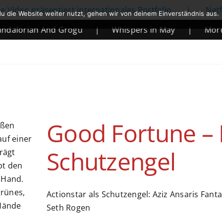
 präsentiert internationales Portfolio
|
Netflix kün
u die Website weiter nutzt, gehen wir von deinem Einverständnis aus.
ian And Grogu
|
Whispers in May
|
Mortal Komb
Good Fortune – E
Schutzengel
Actionstar als Schutzengel: Aziz Ansaris Fa
Seth Rogen