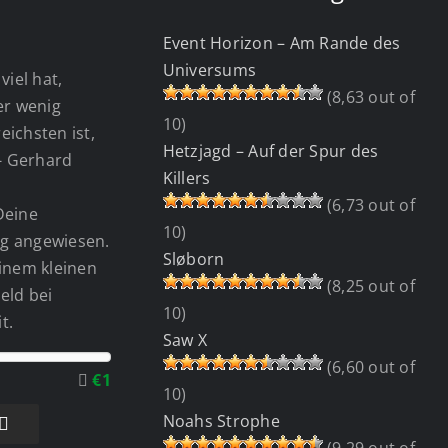
Event Horizon – Am Rande des
Universums
viel hat,
(8,63 out of
wer wenig
10)
eichsten ist,
Hetzjagd – Auf der Spur des
 - Gerhard
Killers
(6,73 out of
Deine
10)
g angewiesen.
Sløborn
einem kleinen
(8,25 out of
eld bei
10)
t.
Saw X
(6,60 out of
€1
10)
Noahs Strophe