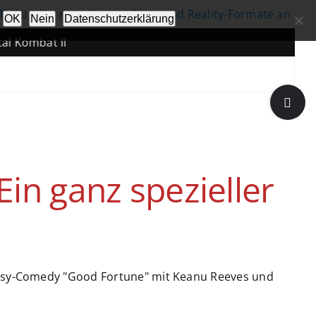
digt neue Serien, Filme und Reality-Formate an
|
Un
OK
Nein
Datenschutzerklärung
at II
Toggle
Sliding
Bar
Area
in ganz spezieller
ntasy-Comedy "Good Fortune" mit Keanu Reeves und