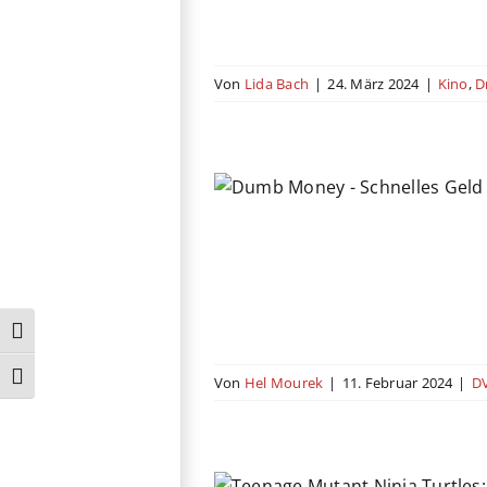
Von
Lida Bach
|
24. März 2024
|
Kino
,
D
umb Money
Biografie
Drama
Komödie
USA
Umschalten auf hohe Kontraste
Schrift vergrößern
Von
Hel Mourek
|
11. Februar 2024
|
DV