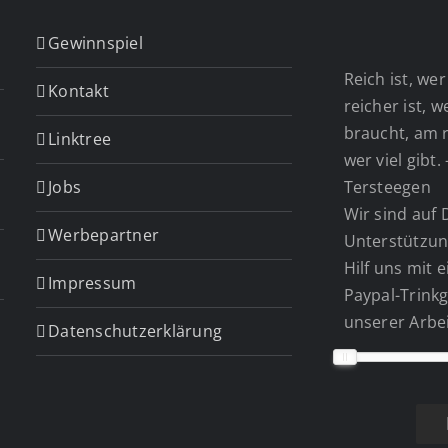
Gewinnspiel
Reich ist, wer 
Kontakt
reicher ist, 
braucht, am r
Linktree
wer viel gibt.
Jobs
Tersteegen
Wir sind auf 
Werbepartner
Unterstützun
Hilf uns mit 
Impressum
Paypal-Trinkg
unserer Arbei
Datenschutzerklärung