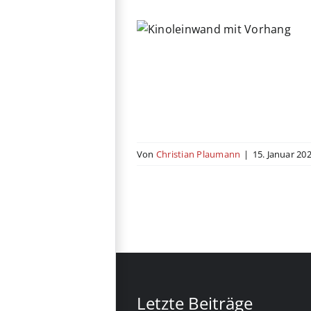
erican Pickle
astbeitrag
Komödie
USA
Von
Christian Plaumann
|
15. Januar 20
Letzte Beiträge