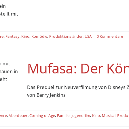
re
,
Fantasy
,
Kino
,
Komödie
,
Produktionsländer
,
USA
|
0 Kommentare
Mufasa: Der Kön
Das Prequel zur Neuverfilmung von Disneys Ze
von Barry Jenkins
enre
,
Abenteuer
,
Coming of Age
,
Familie
,
Jugendfilm
,
Kino
,
Musical
,
Produ