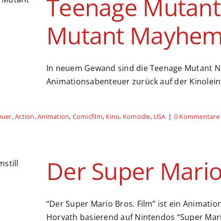
Teenage Mutant 
Mutant Mayhe
In neuem Gewand sind die Teenage Mutant Ninj
Animationsabenteuer zurück auf der Kinolei
euer
,
Action
,
Animation
,
Comicfilm
,
Kino
,
Komödie
,
USA
|
0 Kommentare
Der Super Mario
“Der Super Mario Bros. Film” ist ein Animatio
Horvath basierend auf Nintendos “Super Mar