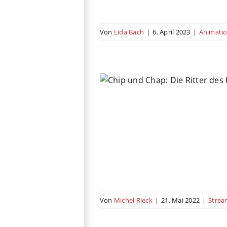
Von
Lida Bach
|
6. April 2023
|
Animati
hap: Die Ritter des
Rechts
Abenteuer
Animation
ödie
Krimi
USA
Von
Michel Rieck
|
21. Mai 2022
|
Strea