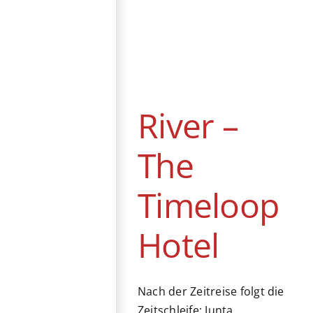
River – The
Timeloop Hotel
Drama
DVD / Blu-ray
Fantasy
Japan
Komödie
Mystery
Romanze
Sci-Fi
River –
Streaming
The
Timeloop
Hotel
Nach der Zeitreise folgt die
Zeitschleife: Junta