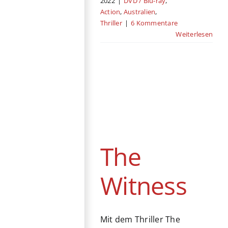
2022
|
DVD / Blu-ray
,
Action
,
Australien
,
Thriller
|
6 Kommentare
Weiterlesen
The Witness
DVD / Blu-ray
Krimi
Südkorea
Thriller
The
Witness
Mit dem Thriller The