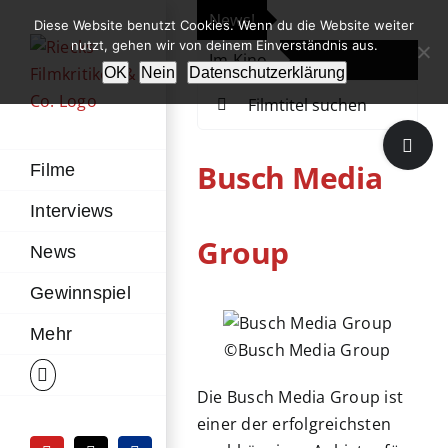
Zum
News!
„Th
Diese Website benutzt Cookies. Wenn du die Website weiter
Inhalt
nutzt, gehen wir von deinem Einverständnis aus.
Im Kino
Die
springen
OK
Nein
Datenschutzerklärung
Suche
nach:
Toggle
Sliding
Busch Media
Filme
Bar
Interviews
Area
Group
News
Gewinnspiel
Mehr
©Busch Media Group
Die Busch Media Group ist
einer der erfolgreichsten