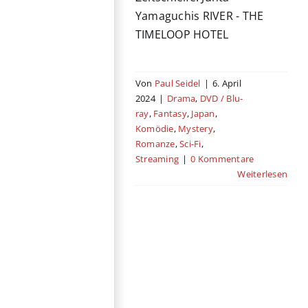
Yamaguchis RIVER - THE
TIMELOOP HOTEL
Von
Paul Seidel
|
6. April
2024
|
Drama
,
DVD / Blu-
ray
,
Fantasy
,
Japan
,
Komödie
,
Mystery
,
Romanze
,
Sci-Fi
,
Streaming
|
0 Kommentare
Weiterlesen
Rebel – In den
Fängen des
Terrors
DVD / Blu-ray
Action