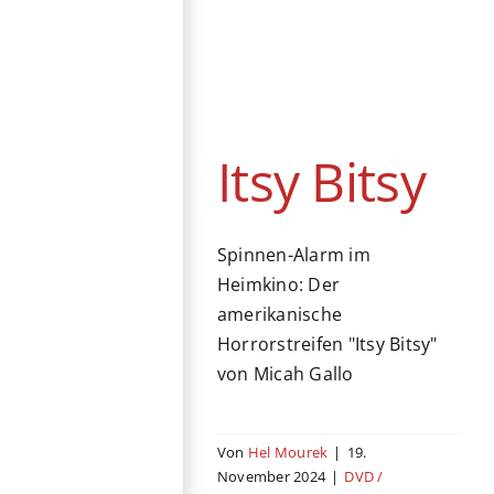
Itsy Bitsy
DVD / Blu-ray
Fantasy
Horror
Mystery
Thriller
USA
Itsy Bitsy
Spinnen-Alarm im
Heimkino: Der
amerikanische
Horrorstreifen "Itsy Bitsy"
von Micah Gallo
Von
Hel Mourek
|
19.
November 2024
|
DVD /