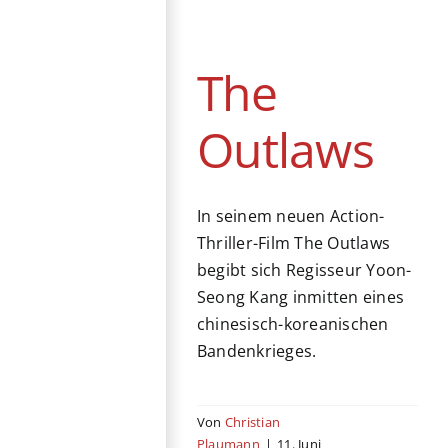
DVD / Blu-ray
Action
Krimi
Südkorea
Thriller
The
Outlaws
In seinem neuen Action-
Thriller-Film The Outlaws
begibt sich Regisseur Yoon-
Seong Kang inmitten eines
chinesisch-koreanischen
Bandenkrieges.
Von
Christian
Plaumann
|
11. Juni