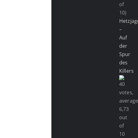
of
10)
Hetzjag
–
Auf
der
Spur
des
Killers