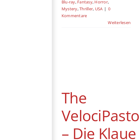
Blu-ray
,
Fantasy
,
Horror
,
Mystery
,
Thriller
,
USA
|
0
Kommentare
Weiterlesen
The VelociPastor
– Die Klaue
Gottes
DVD / Blu-ray
Abenteuer
Action
China
Fantasy
The
Horror
Komödie
Sci-Fi
Thriller
USA
VelociPasto
– Die Klaue