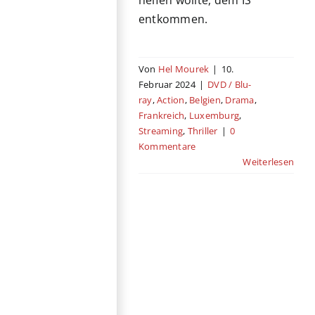
helfen wollte, dem IS
entkommen.
Von
Hel Mourek
|
10.
Februar 2024
|
DVD / Blu-
ray
,
Action
,
Belgien
,
Drama
,
Frankreich
,
Luxemburg
,
Streaming
,
Thriller
|
0
Kommentare
Weiterlesen
Nightsiren
Drama
DVD / Blu-ray
Horror
Kino
Mystery
Slowakei
Tschechien