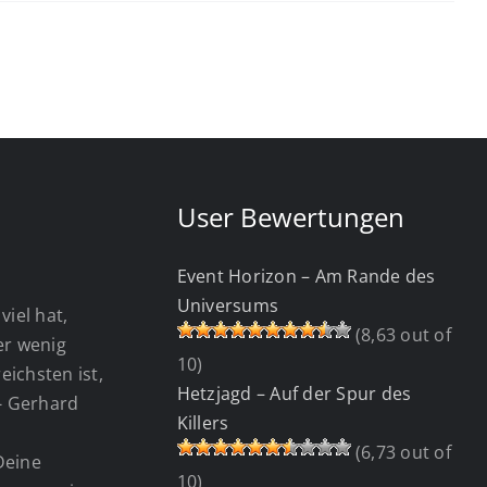
User Bewertungen
Event Horizon – Am Rande des
Universums
viel hat,
(8,63 out of
wer wenig
10)
eichsten ist,
Hetzjagd – Auf der Spur des
 - Gerhard
Killers
(6,73 out of
Deine
10)