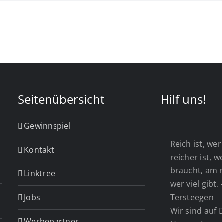
Seitenübersicht
Hilf uns!
Gewinnspiel
Reich ist, wer 
Kontakt
reicher ist, 
braucht, am r
Linktree
wer viel gibt.
Jobs
Tersteegen
Wir sind auf 
Werbepartner