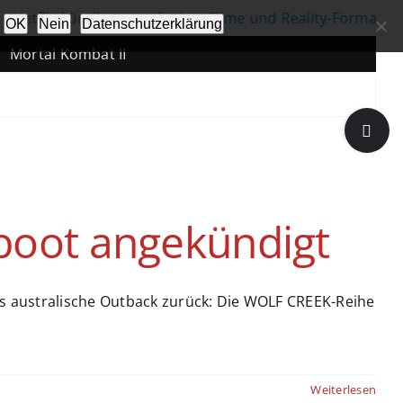
Netflix kündigt neue Serien, Filme und Reality-Formate an
OK
Nein
Datenschutzerklärung
Mortal Kombat II
Toggle
Sliding
Bar
Area
boot angekündigt
ins australische Outback zurück: Die WOLF CREEK-Reihe
Weiterlesen