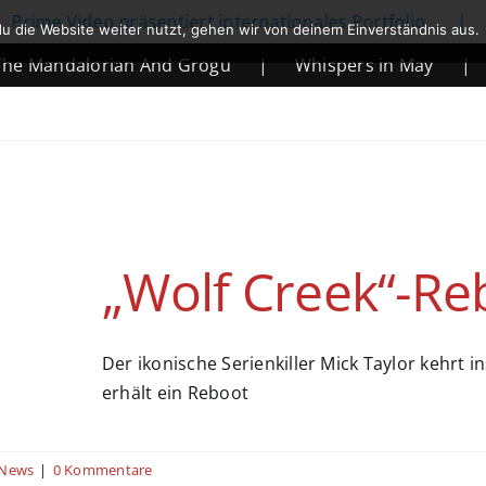
rime Video präsentiert internationales Portfolio
|
u die Website weiter nutzt, gehen wir von deinem Einverständnis aus.
e Mandalorian And Grogu
|
Whispers in May
|
„Wolf Creek“-Re
Der ikonische Serienkiller Mick Taylor kehrt 
erhält ein Reboot
News
|
0 Kommentare