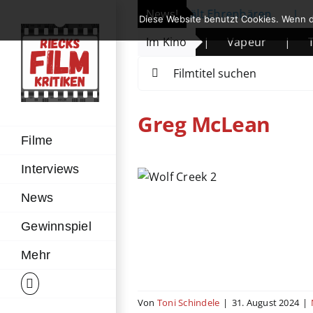
Zum
linale eröffnet: Michelle Yeoh erhält Ehrenbären
News!
|
P
Diese Website benutzt Cookies. Wenn d
Inhalt
Die Legende des Wüstenkindes
Im Kino
|
Vapeur
|
Th
springen
Suche
nach:
Greg McLean
Filme
Interviews
 Creek“-Reboot
ngekündigt
News
News
Gewinnspiel
Mehr
Von
Toni Schindele
|
31. August 2024
|