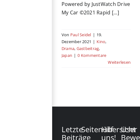
Powered by JustWatch Drive
My Car ©2021 Rapid [...]
Von
Paul Seidel
|
19.
Dezember 2021
|
Kino
,
Drama
,
Gastbeitrag
,
Japan
|
0 Kommentare
Weiterlesen
Letzte
Seitenübersicht
Hilf
User
Beiträge
uns!
Bewe