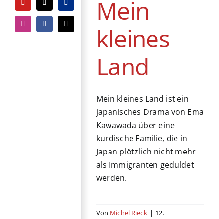
Mein
YouTube
Tiktok
PayPal
kleines
Instagram
Facebook
E-
Mail
Land
Mein kleines Land ist ein
japanisches Drama von Ema
Kawawada über eine
kurdische Familie, die in
Japan plötzlich nicht mehr
als Immigranten geduldet
werden.
Von
Michel Rieck
|
12.