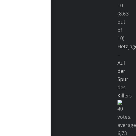
(8,63
out
of
10)
Hetzjag
–
Auf
der
Spur
des
Killers