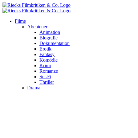
Zum
Inhalt
springen
Filme
Abenteuer
Animation
Biografie
Dokumentation
Erotik
Fantasy
Komödie
Krimi
Romanze
Sci-Fi
Thriller
Drama