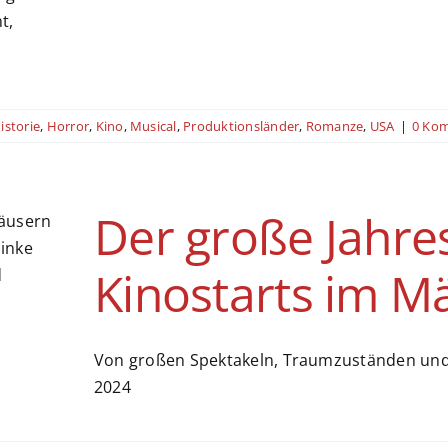
istorie
,
Horror
,
Kino
,
Musical
,
Produktionsländer
,
Romanze
,
USA
|
0 Ko
Der große Jahres
Kinostarts im M
Von großen Spektakeln, Traumzuständen und 
2024