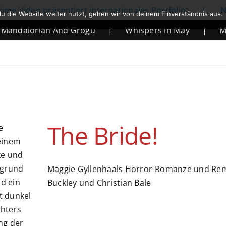
ideo präsentiert internationales Portfolio
|
Netfli
u die Website weiter nutzt, gehen wir von deinem Einverständnis aus.
alorian And Grogu
|
Whispers in May
|
Mortal
The Bride!
Maggie Gyllenhaals Horror-Romanze und Remak
Buckley und Christian Bale