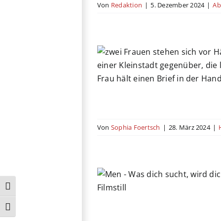
Von
Redaktion
|
5. Dezember 2024
|
Ab
schmutzige Briefe
no
Komödie
Vereinigtes
Königreich
Von
Sophia Foertsch
|
28. März 2024
|
 dich sucht, wird
ich finden
Umschalten auf hohe Kontraste
Drama
Horror
Vereinigtes
Schrift vergrößern
Königreich