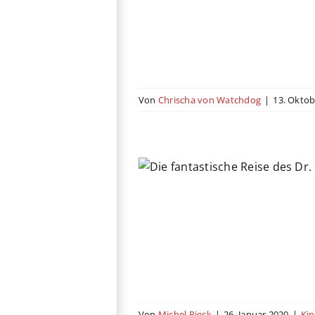
Von
Chrischa von Watchdog
|
13. Oktob
tische Reise des Dr.
Dolittle
uer
Familie
Komödie
USA
Von
Michel Rieck
|
26. Januar 2020
|
Ki