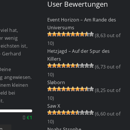
User Bewertungen
Event Horizon – Am Rande des
Universums
viel hat,
(8,63 out of
wer wenig
10)
eichsten ist,
Hetzjagd – Auf der Spur des
 - Gerhard
Killers
(6,73 out of
Deine
10)
g angewiesen.
Sløborn
einem kleinen
(8,25 out of
eld bei
10)
t.
Saw X
(6,60 out of
€1
10)
Noahs Strophe