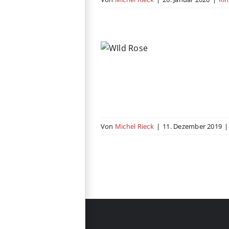
Wild Rose
ma
Komödie
Musikfilm
nigtes Königreich
Von
Michel Rieck
|
11. Dezember 2019
|