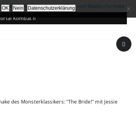
x kündigt neue Serien, Filme und Reality-Formate an
|
OK
Nein
Datenschutzerklärung
 Kombat II
Toggle
Sliding
Bar
Area
e des Monsterklassikers: "The Bride!" mit Jessie