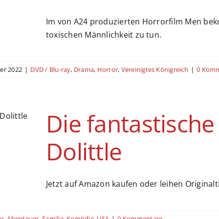
Im von A24 produzierten Horrorfilm Men beko
toxischen Männlichkeit zu tun.
er 2022
|
DVD / Blu-ray
,
Drama
,
Horror
,
Vereinigtes Königreich
|
0 Kom
Die fantastische
Dolittle
Jetzt auf Amazon kaufen oder leihen Originaltitel
no
,
Abenteuer
,
Familie
,
Komödie
,
USA
|
0 Kommentare