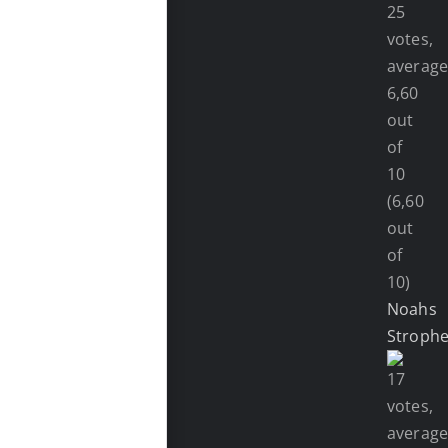
(6,60
out
of
10)
Noahs
Stroph