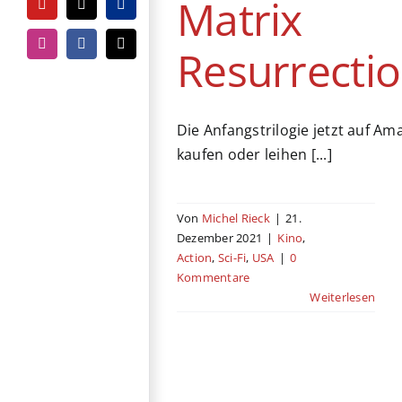
Matrix
YouTube
Tiktok
PayPal
Resurrecti
Instagram
Facebook
E-
Mail
Die Anfangstrilogie jetzt auf A
kaufen oder leihen [...]
Von
Michel Rieck
|
21.
Dezember 2021
|
Kino
,
Action
,
Sci-Fi
,
USA
|
0
Kommentare
Weiterlesen