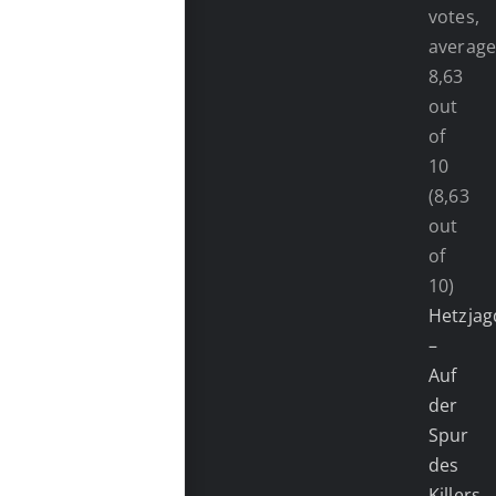
(8,63
out
of
10)
Hetzjag
–
Auf
der
Spur
des
Killers