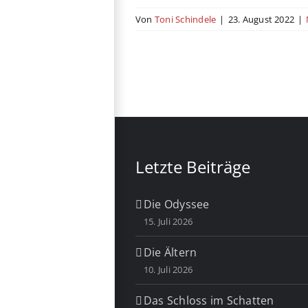
Von
Toni Schindele
|
23. August 2022
|
Letzte Beiträge
Die Odyssee
15. Juli 2026
Die Ältern
10. Juli 2026
Das Schloss im Schatten