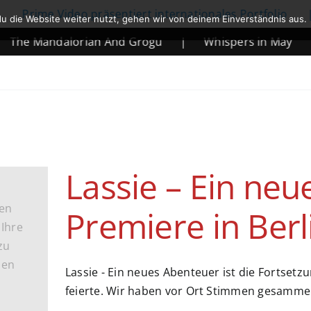
Prime Video präsentiert internationales Portfolio
|
u die Website weiter nutzt, gehen wir von deinem Einverständnis aus.
he Mandalorian And Grogu
|
Whispers in May
|
Lassie – Ein neu
hen
Premiere in Berl
Ihre
zu
nen
Lassie - Ein neues Abenteuer ist die Fortsetz
feierte. Wir haben vor Ort Stimmen gesammel