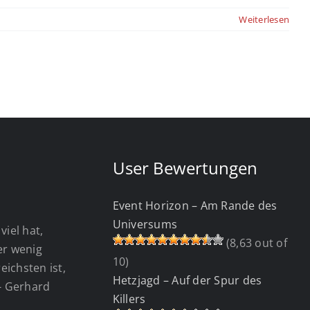
Weiterlesen
User Bewertungen
Event Horizon – Am Rande des
Universums
viel hat,
(8,63 out of
wer wenig
10)
eichsten ist,
Hetzjagd – Auf der Spur des
 - Gerhard
Killers