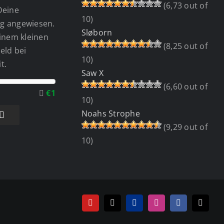
(6,73 out of
Deine
10)
g angewiesen.
Sløborn
einem kleinen
(8,25 out of
eld bei
10)
t.
Saw X
(6,60 out of
€1
10)
Noahs Strophe
(9,29 out of
10)
YouTube
Tiktok
PayPal
Instagram
Facebook
E-
Mail