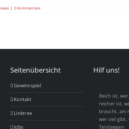
News
|
0 Kommentare
Seitenübersicht
Hilf uns!
Gewinnspiel
Reich ist, wer 
Kontakt
reicher ist, 
braucht, am r
Linktree
wer viel gibt.
Jobs
Tersteegen