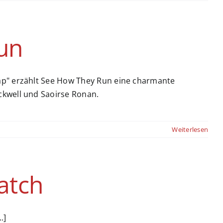
un
ap" erzählt See How They Run eine charmante
ckwell und Saoirse Ronan.
Weiterlesen
atch
.]