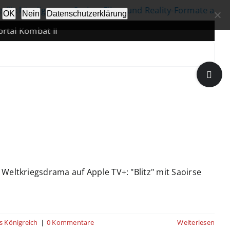
x kündigt neue Serien, Filme und Reality-Formate an
|
OK
Nein
Datenschutzerklärung
 Kombat II
Toggle
Sliding
Bar
Area
 Weltkriegsdrama auf Apple TV+: "Blitz" mit Saoirse
s Königreich
|
0 Kommentare
Weiterlesen