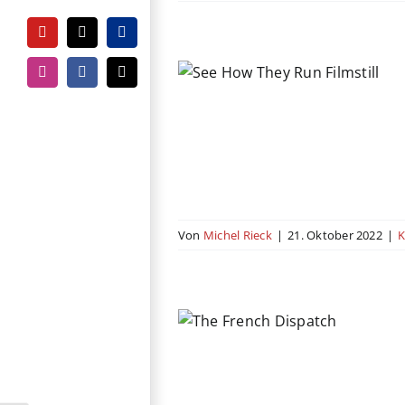
YouTube
Tiktok
PayPal
How They Run
Instagram
Facebook
E-
Mail
Komödie
Mystery
USA
Von
Michel Rieck
|
21. Oktober 2022
|
K
rench Dispatch
chland
Drama
Komödie
Romanze
USA