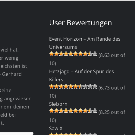
User Bewertungen
Event Horizon – Am Rande des
Universums
viel hat,
(8,63 out of
wer wenig
10)
eichsten ist,
Hetzjagd – Auf der Spur des
 - Gerhard
Killers
(6,73 out of
Deine
10)
g angewiesen.
Sløborn
einem kleinen
(8,25 out of
eld bei
10)
t.
Saw X