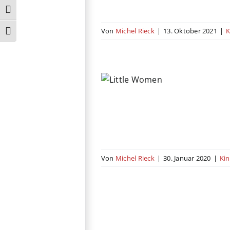
Umschalten auf hohe Kontraste
Von
Michel Rieck
|
13. Oktober 2021
|
K
Schrift vergrößern
ttle Women
rama
Romanze
USA
Von
Michel Rieck
|
30. Januar 2020
|
Ki