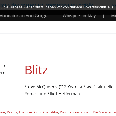
ideo präsentiert internationales Portfolio
|
Netfli
u die Website weiter nutzt, gehen wir von deinem Einverständnis aus.
alorian And Grogu
|
Whispers in May
|
Mortal
Blitz
Steve McQueens ("12 Years a Slave") aktuelles
Ronan und Elliot Hefferman
nre
,
Drama
,
Historie
,
Kino
,
Kriegsfilm
,
Produktionsländer
,
USA
,
Vereinigte