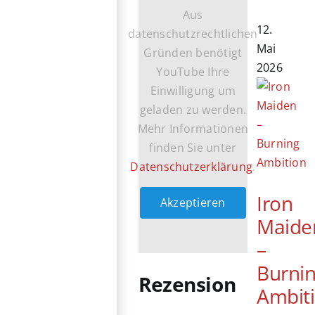
Aus
12.
datenschutzrechtlichen
Mai
Gründen benötigt
2026
YouTube Ihre
Einwilligung um
geladen zu werden.
Mehr Informationen
finden Sie unter
Datenschutzerklärung
.
Iron
Akzeptieren
Maide
–
Burni
Rezension
Ambit