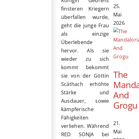
Königin Gedrens
25.
finsteren Kriegern
Mai
überfallen wurde,
2026
geht die junge Frau
als einzige
Überlebende
hervor. Als sie
wieder zu sich
kommt bekommt
The
sie von der Göttin
Manda
Scáthach erhöhte
And
Stärke und
Ausdauer, sowie
Grogu
kämpferische
Fähigkeiten
21.
verliehen. Während
Mai
RED SONJA bei