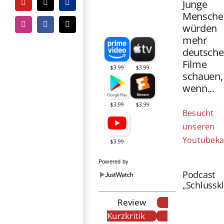
Junge
YouTube
Tiktok
PayPal
Mensche
würden
Instagram
Facebook
E-
Mail
mehr
deutsche
Filme
schauen,
wenn...
Besucht
unseren
Youtubeka
Powered by
Podcast
„Schlussk
Review
Kurzkritik