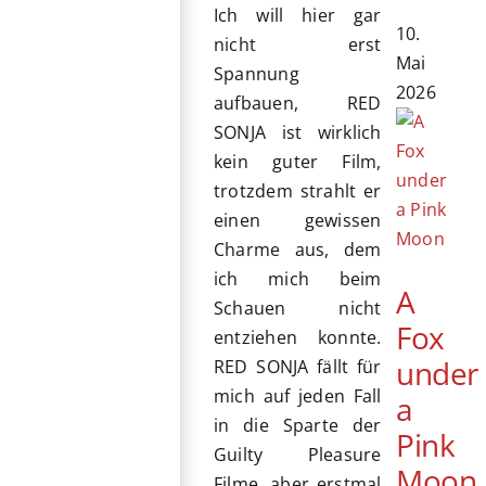
Ich will hier gar
10.
nicht erst
Mai
Spannung
2026
aufbauen, RED
SONJA ist wirklich
kein guter Film,
trotzdem strahlt er
einen gewissen
Charme aus, dem
ich mich beim
A
Schauen nicht
Fox
entziehen konnte.
under
RED SONJA fällt für
mich auf jeden Fall
a
in die Sparte der
Pink
Guilty Pleasure
Moon
Filme, aber erstmal