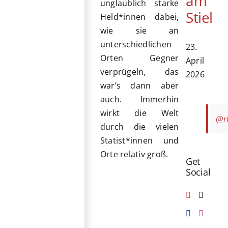
am
unglaublich starke
Stiel
Held*innen dabei,
wie sie an
unterschiedlichen
23.
Orten Gegner
April
verprügeln, das
2026
war’s dann aber
auch. Immerhin
wirkt die Welt
@ri
durch die vielen
Statist*innen und
Orte relativ groß.
Get
Social