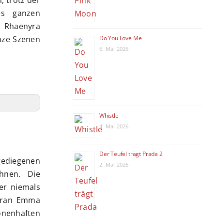
es ganzen
s Rhaenyra
Do You Love Me
nze Szenen
6. Mai 2026
Whistle
4. Mai 2026
Der Teufel trägt Prada 2
gediegenen
2. Mai 2026
hnen. Die
ber niemals
voran Emma
onenhaften