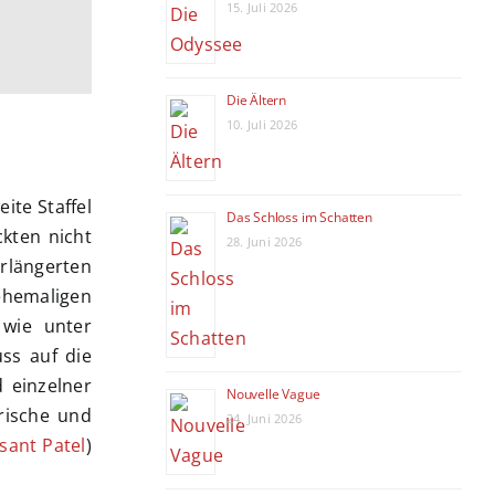
15. Juli 2026
Die Ältern
10. Juli 2026
ite Staffel
Das Schloss im Schatten
kten nicht
28. Juni 2026
erlängerten
hemaligen
 wie unter
uss auf die
d einzelner
Nouvelle Vague
rische und
24. Juni 2026
sant Patel
)