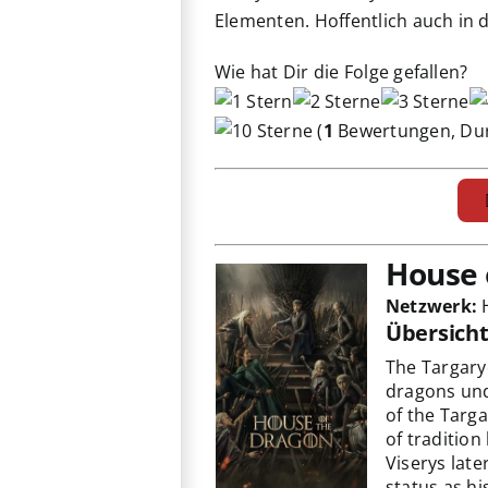
Elementen. Hoffentlich auch in
Wie hat Dir die Folge gefallen?
(
1
Bewertungen, Dur
House 
Netzwerk:
Übersich
The Targary
dragons und
of the Targa
of traditio
Viserys late
status as hi