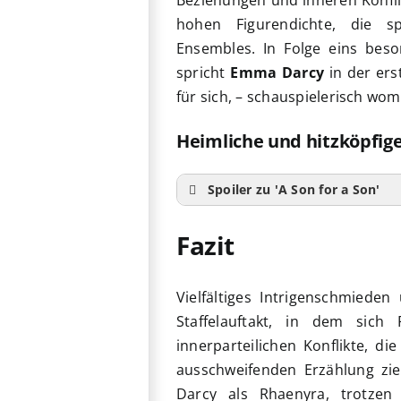
hohen Figurendichte, die s
Ensembles. In Folge eins bes
spricht
Emma Darcy
in der ers
für sich, – schauspielerisch wom
Heimliche und hitzköpfi
Spoiler zu 'A Son for a Son'
Fazit
Vielfältiges Intrigenschmied
Staffelauftakt, in dem sic
innerparteilichen Konflikte, di
ausschweifenden Erzählung zie
Darcy als Rhaenyra, trotzen 