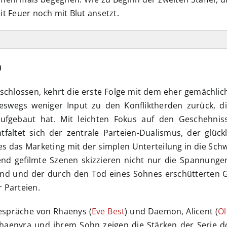
t Feuer noch mit Blut ansetzt.
n
eschlossen, kehrt die erste Folge mit dem eher gemächl
ineswegs weniger Input zu den Konfliktherden zurück, di
aufgebaut hat. Mit leichten Fokus auf den Geschehnis
faltet sich der zentrale Parteien-Dualismus, der glück
e es das Marketing mit der simplen Unterteilung in die Sc
end gefilmte Szenen skizzieren nicht nur die Spannunge
d und der durch den Tod eines Sohnes erschütterten G
 Parteien.
espräche von Rhaenys (
Eve Best
) und Daemon, Alicent (
Ol
Rhaenyra und ihrem Sohn zeigen die Stärken der Serie d