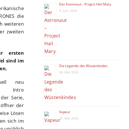
Der Astronaut – Project Hail Mary
erikanische
9. Juni 2026
HRONES die
ch weiteren
der zweiten
ur ersten
fel sind im
Die Legende des Wüstenkindes
en.
26. Mai 2026
uell neu
en Intro
der Serie,
öffner der
Vapeur
weise Lösen
25. Mai 2026
en sich im
ie unüblich