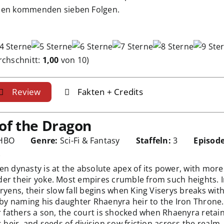
 den kommenden sieben Folgen.
chschnitt:
1,00
von 10)
Review
Fakten + Credits
of the Dragon
HBO
Genre:
Sci-Fi & Fantasy
Staffeln:
3
Episod
t
en dynasty is at the absolute apex of its power, with more
er their yoke. Most empires crumble from such heights. I
ryens, their slow fall begins when King Viserys breaks wit
n by naming his daughter Rhaenyra heir to the Iron Throne
r fathers a son, the court is shocked when Rhaenyra retai
s heir, and seeds of division sow friction across the realm.