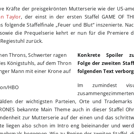
ve Kräfte der preisgekrönten Mutterserie wie der US-am
an Taylor
, der einst in der ersten Staffel GAME OF T
folgende Staffelfinale „Feuer und Blut“ inszenierte. Na
- sowie die Prequelserie kehrt er nun für die Premiere 
 Regiestuhl zurück.
Konkrete Spoiler z
Folge der zweiten Staf
folgenden Text verborg
Im zumindest vis
pton/HBO
zusammengezimmert
älden der wichtigsten Parteien, Orte und Trademarks 
NES bekannte Main Theme auch in dieser Staffel Ohr
undenheit zur Mutterserie auf der einen und das schritt
te liegen also schon im Intro eng beieinander und werd
mehrmals begegnen. Wie zu Beginn der zweiten Staffel, d