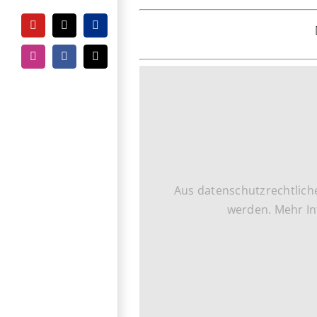
YouTube
Tiktok
PayPal
Instagram
Facebook
E-
Mail
Aus datenschutzrechtlich
werden. Mehr In