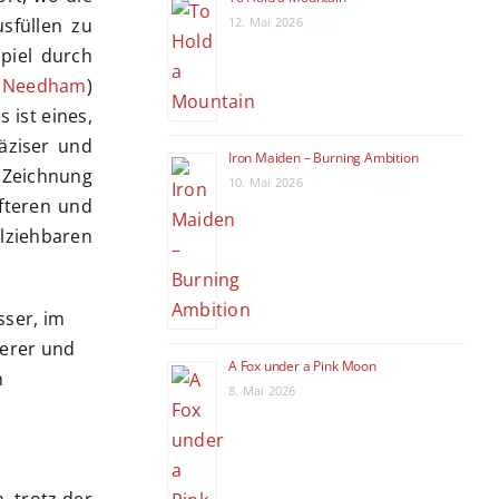
12. Mai 2026
sfüllen zu
piel durch
 Needham
)
 ist eines,
räziser und
Iron Maiden – Burning Ambition
e Zeichnung
10. Mai 2026
afteren und
lziehbaren
A Fox under a Pink Moon
8. Mai 2026
, trotz der