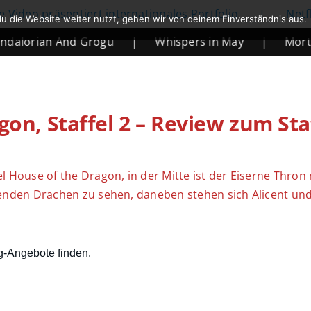
äsentiert internationales Portfolio
|
Netflix kündi
u die Website weiter nutzt, gehen wir von deinem Einverständnis aus.
n And Grogu
|
Whispers in May
|
Mortal Kombat
gon, Staffel 2 – Review zum Sta