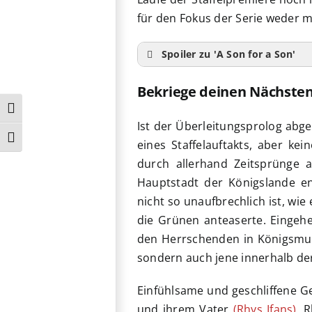
für den Fokus der Serie weder mi
Spoiler zu 'A Son for a Son'
Bekriege deinen Nächste
Umschalten auf hohe Kontraste
Ist der Überleitungsprolog abg
Schrift vergrößern
eines Staffelauftakts, aber ke
durch allerhand Zeitsprünge 
Hauptstadt der Königslande ent
nicht so unaufbrechlich ist, wi
die Grünen anteaserte. Eingeh
den Herrschenden in Königsmun
sondern auch jene innerhalb der
Einfühlsame und geschliffene G
und ihrem Vater
(Rhys Ifans)
, 