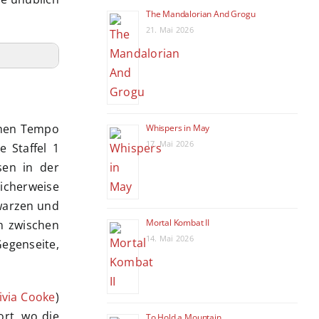
The Mandalorian And Grogu
21. Mai 2026
ichen Tempo
Whispers in May
17. Mai 2026
e Staffel 1
sen in der
licherweise
hwarzen und
Mortal Kombat II
n zwischen
14. Mai 2026
egenseite,
ivia Cooke
)
ort, wo die
To Hold a Mountain