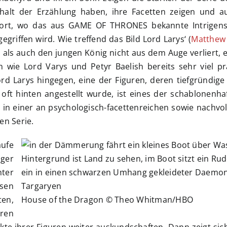
halt der Erzählung haben, ihre Facetten zeigen und au
ort, wo das aus GAME OF THRONES bekannte Intrigens
griffen wird. Wie treffend das Bild Lord Larys‘ (
Matthew
als auch den jungen König nicht aus dem Auge verliert, es
n wie Lord Varys und Petyr Baelish bereits sehr viel p
ord Larys hingegen, eine der Figuren, deren tiefgründig
 oft hinten angestellt wurde, ist eines der schablonenh
n einer an psychologisch-facettenreichen sowie nachvol
en Serie.
aufe
iger
ter
sen
ten,
House of the Dragon © Theo Whitman/HBO
ären
te ihrer Figuren weiter auskundschaften. Dann zeigt sich