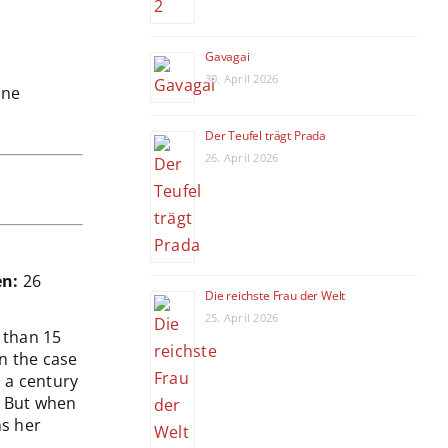
Gavagai
30. April 2026
Der Teufel trägt Prada
26. April 2026
en:
26
Die reichste Frau der Welt
25. April 2026
 than 15
n the case
h a century
. But when
ns her