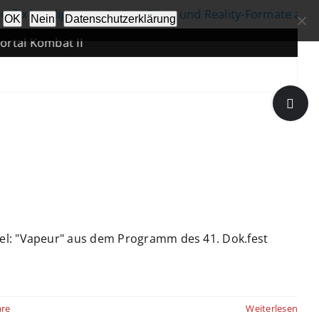
ündigt neue Serien, Filme und Reality-Formate an
|
U
OK
Nein
Datenschutzerklärung
mbat II
Toggle
Sliding
Bar
Area
el: "Vapeur" aus dem Programm des 41. Dok.fest
re
Weiterlesen