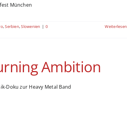
.fest München
ro
,
Serbien
,
Slowenien
|
0
Weiterlesen
urning Ambition
sik-Doku zur Heavy Metal Band