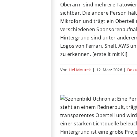
: Drive to Survive
Staffel 8
on
Serie
Sport
Streaming
nigtes Königreich
Von
Hel Mourek
|
12. März 2026
|
Doku
Uchronia