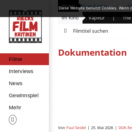
Zum
öffnet: Michelle Yeoh erhält Ehrenbären
News!
|
Prime Vide
Diese Website benutzt Cookies. Wenn d
Inhalt
ende des Wüstenkindes
|
Im Kino
Vapeur
|
The Mandal
springen
Suche
nach:
Dokumentation
Filme
Vapeur
Interviews
kumentation
Japan
Kino
News
Mystery
Streaming
Gewinnspiel
Mehr
Von
Paul Seidel
|
25. Mai 2026
|
DOK.fe