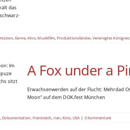
tation
,
Genre
,
Kino
,
Musikfilm
,
Produktionsländer
,
Vereinigtes Königrei
A Fox under a P
Erwachsenwerden auf der Flucht: Mehrdad Os
Moon" auf dem DOK.fest München
t
,
Dokumentation
,
Frankreich
,
Iran
,
Kino
,
USA
|
0 Kommentare