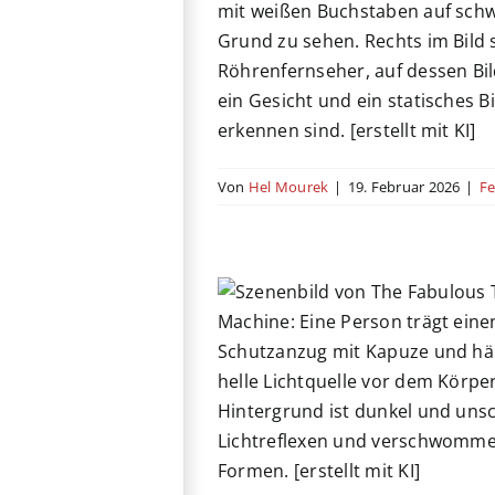
rlinale
Dokumentation
chenland
Kino
Niederlande
Von
Hel Mourek
|
19. Februar 2026
|
Fe
lous Time Machine
asilien
Dokumentation
Festival
Kino