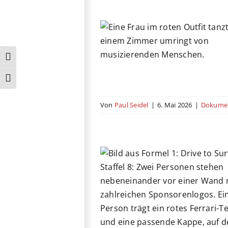
You Love Me
Umschalten auf hohe Kontraste
on
Essayfilm
Kino
Libanon
Schrift vergrößern
Von
Paul Seidel
|
6. Mai 2026
|
Dokumen