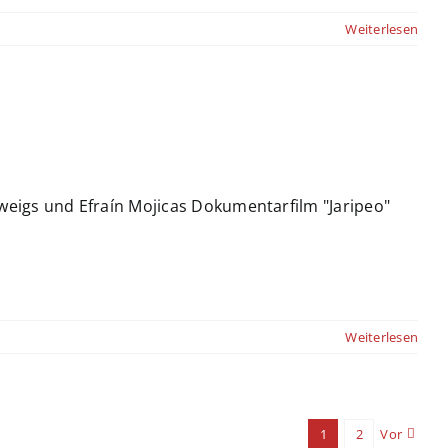
Weiterlesen
weigs und Efraín Mojicas Dokumentarfilm "Jaripeo"
Weiterlesen
1
2
Vor