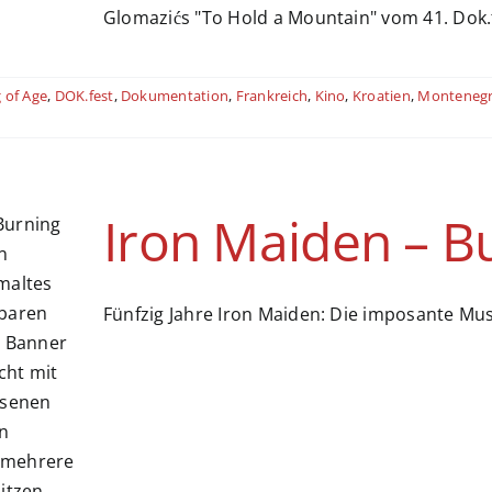
Glomazićs "To Hold a Mountain" vom 41. Dok
 of Age
,
DOK.fest
,
Dokumentation
,
Frankreich
,
Kino
,
Kroatien
,
Monteneg
Iron Maiden – B
Fünfzig Jahre Iron Maiden: Die imposante Mu