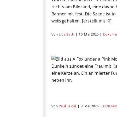
Von
Lida Bach
|
10. Mai 2026
|
Dokumen
nder a Pink Moon
mentation
Frankreich
Iran
Kino
USA
Von
Paul Seidel
|
8. Mai 2026
|
DOK.fes