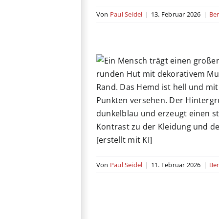
Von
Paul Seidel
|
13. Februar 2026
|
Ber
Jaripeo
umentation
Festival
Kino
exiko
Western
Von
Paul Seidel
|
11. Februar 2026
|
Ber