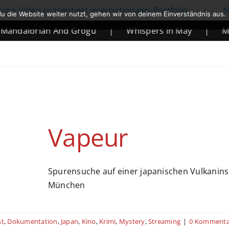
o präsentiert internationales Portfolio
|
Netflix k
u die Website weiter nutzt, gehen wir von deinem Einverständnis aus.
orian And Grogu
|
Whispers in May
|
Mortal Ko
Vapeur
Spurensuche auf einer japanischen Vulkanins
München
st
,
Dokumentation
,
Japan
,
Kino
,
Krimi
,
Mystery
,
Streaming
|
0 Kommenta