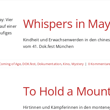
Whispers in Ma
Kindheit und Erwachsenwerden in den chines
vom 41. Dok.fest München
Coming of Age
,
DOK.fest
,
Dokumentation
,
Kino
,
Mystery
|
0 Kommentar
To Hold a Moun
Hirtinnen und Kämpferinnen in den monteneg