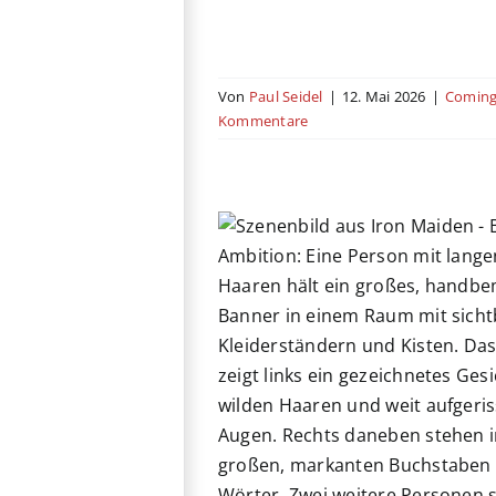
Von
Paul Seidel
|
12. Mai 2026
|
Coming
Kommentare
aiden – Burning
Ambition
on
Genre
Kino
Musikfilm
nder
Vereinigtes Königreich