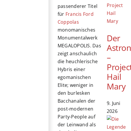
passenderer Titel
für
Francis Ford
Coppolas
monomanisches
Der
Monumentalwerk
Astro
MEGALOPOLIS. Das
zeigt anschaulich
–
die heuchlerische
Projec
Hybris einer
Hail
egomanischen
Mary
Elite; weniger in
den burlesken
Bacchanalen der
9. Juni
post-modernen
2026
Party-People auf
der Leinwand als