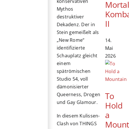
konservativen
Morta
Mythos
Komb
destruktiver
II
Dekadenz. Der in
Stein gemeißelt als
„New Rome“
14.
identifizierte
Mai
Schauplatz gleicht
2026
einem
spätrömischen
Studio 54, voll
dämonisierter
To
Queerness, Drogen
und Gay Glamour.
Hold
a
In diesem Kulissen-
Mount
Clash von THINGS