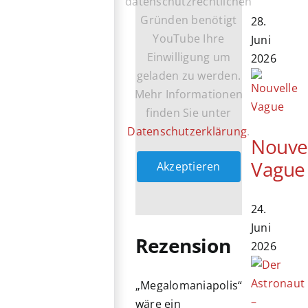
datenschutzrechtlichen
Gründen benötigt
28.
YouTube Ihre
Juni
Einwilligung um
2026
geladen zu werden.
Mehr Informationen
finden Sie unter
Datenschutzerklärung
.
Nouve
Vague
Akzeptieren
24.
Juni
Rezension
2026
„Megalomaniapolis“
wäre ein