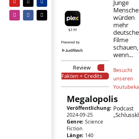
Junge
YouTube
Tiktok
PayPal
Mensche
würden
Instagram
Facebook
E-
Mail
mehr
deutsche
Filme
Powered by
schauen,
wenn...
Review
Besucht
Fakten + Credits
unseren
Youtubeka
Megalopolis
Podcast
Veröffentlichung:
„Schlussk
2024-09-25
Genre:
Science
Fiction
Länge:
140