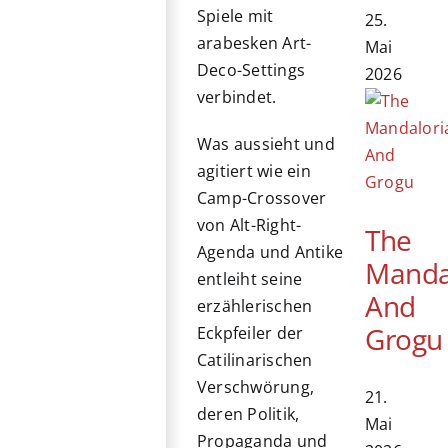
Spiele mit
25.
arabesken Art-
Mai
Deco-Settings
2026
verbindet.
Was aussieht und
agitiert wie ein
Camp-Crossover
von Alt-Right-
The
Agenda und Antike
Manda
entleiht seine
And
erzählerischen
Grogu
Eckpfeiler der
Catilinarischen
Verschwörung,
21.
deren Politik,
Mai
Propaganda und