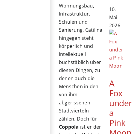
Wohnungsbau,
10.
Infrastruktur,
Mai
Schulen und
2026
Sanierung. Catilina
hingegen steht
körperlich und
intellektuell
buchstäblich über
diesen Dingen, zu
denen auch die
A
Menschen in den
Fox
von ihm
under
abgerissenen
a
Stadtvierteln
zählen. Doch für
Pink
Coppola
ist er der
Moon