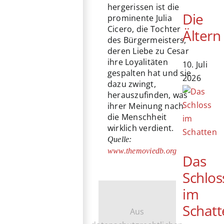
hergerissen ist die
Die
prominente Julia
Cicero, die Tochter
Ältern
des Bürgermeisters,
deren Liebe zu Cesar
ihre Loyalitäten
10. Juli
gespalten hat und sie
2026
dazu zwingt,
herauszufinden, was
ihrer Meinung nach
die Menschheit
wirklich verdient.
Quelle:
www.themoviedb.org
Das
Schlos
im
Schatt
Aus