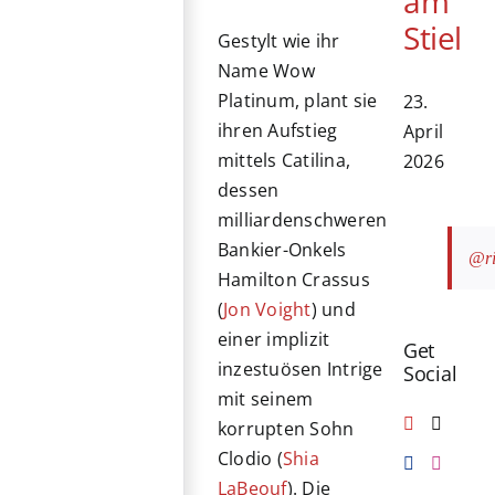
am
Stiel
Gestylt wie ihr
Name Wow
Platinum, plant sie
23.
ihren Aufstieg
April
mittels Catilina,
2026
dessen
milliardenschweren
Bankier-Onkels
@ri
Hamilton Crassus
(
Jon Voight
) und
einer implizit
Get
inzestuösen Intrige
Social
mit seinem
korrupten Sohn
Clodio (
Shia
LaBeouf
). Die