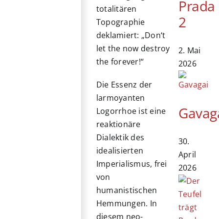
Prada
totalitären
2
Topographie
deklamiert: „Don‘t
let the now destroy
2. Mai
the forever!“
2026
Die Essenz der
larmoyanten
Gavag
Logorrhoe ist eine
reaktionäre
Dialektik des
30.
idealisierten
April
Imperialismus, frei
2026
von
humanistischen
Hemmungen. In
diesem neo-