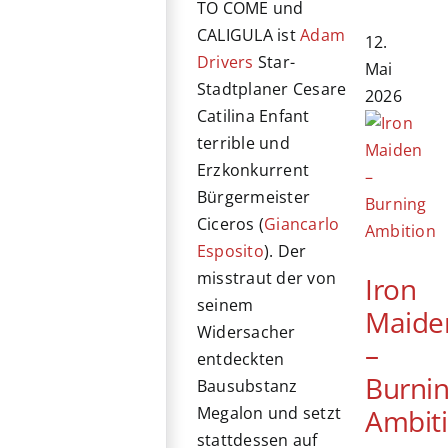
TO COME und
CALIGULA ist
Adam
12.
Drivers
Star-
Mai
Stadtplaner Cesare
2026
Catilina Enfant
terrible und
Erzkonkurrent
Bürgermeister
Ciceros (
Giancarlo
Esposito
). Der
misstraut der von
Iron
seinem
Maide
Widersacher
–
entdeckten
Burni
Bausubstanz
Ambit
Megalon und setzt
stattdessen auf