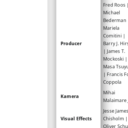
Fred Roos 
Michael
Bederman 
Mariela
Comitini |
Producer
Barry J. Hi
| James T.
Mockoski |
Masa Tsuyu
| Francis F
Coppola
Mihai
Kamera
Malaimare J
Jesse Jame
Visual Effects
Chisholm |
Oliver Schu