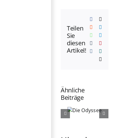
Facebook
X
Teilen
Reddit
LinkedIn
Sie
WhatsApp
Telegram
diesen
Tumblr
Pinterest
Artikel!
Vk
Xing
E-
Mail
Ähnliche
Beiträge
Das Schloss
Die
im Schatten
Odyssee