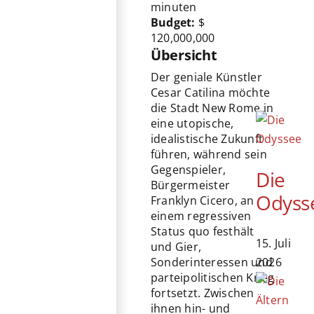
minuten
Budget:
$
120,000,000
Übersicht
Der geniale Künstler
Cesar Catilina möchte
die Stadt New Rome in
eine utopische,
idealistische Zukunft
führen, während sein
Gegenspieler,
Die
Bürgermeister
Odyss
Franklyn Cicero, an
einem regressiven
Status quo festhält
15. Juli
und Gier,
2026
Sonderinteressen und
parteipolitischen Krieg
fortsetzt. Zwischen
ihnen hin- und