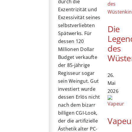
durch die
Exzentrizität und
Exzessivität seines
selbstverliebten
Die
Spätwerks. Für
Legen
dessen 120
des
Millionen Dollar
Wüste
Budget verkaufte
der 85-jährige
Regisseur sogar
26.
sein Weingut. Gut
Mai
investiert wurde
2026
dessen Erlös nicht
nach dem bizarr
billigen CGI-Look,
Vapeu
der die artifizielle
Ästhetik alter PC-