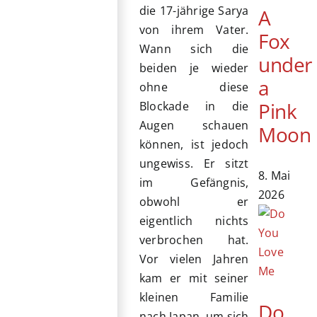
die 17-jährige Sarya
A
von ihrem Vater.
Fox
Wann sich die
under
beiden je wieder
a
ohne diese
Pink
Blockade in die
Augen schauen
Moon
können, ist jedoch
ungewiss. Er sitzt
8. Mai
im Gefängnis,
2026
obwohl er
eigentlich nichts
verbrochen hat.
Vor vielen Jahren
kam er mit seiner
kleinen Familie
Do
nach Japan, um sich