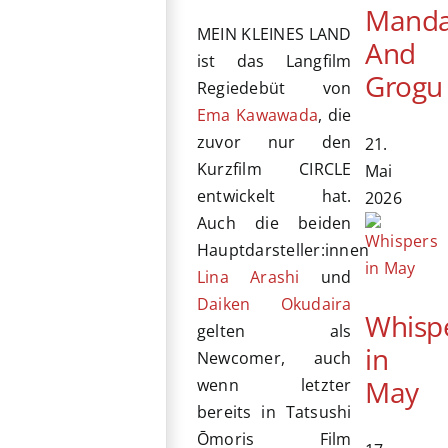
Manda
MEIN KLEINES LAND
And
ist das Langfilm
Grogu
Regiedebüt von
Ema Kawawada
, die
zuvor nur den
21.
Kurzfilm CIRCLE
Mai
entwickelt hat.
2026
Auch die beiden
Hauptdarsteller:innen
Lina Arashi
und
Daiken Okudaira
Whisp
gelten als
in
Newcomer, auch
May
wenn letzter
bereits in Tatsushi
Ōmoris Film