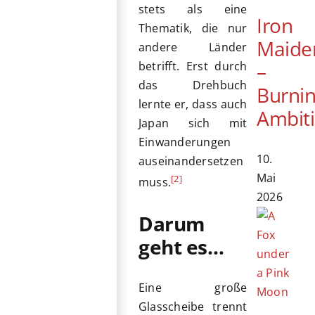
stets als eine
Iron
Thematik, die nur
Maide
andere Länder
–
betrifft. Erst durch
das Drehbuch
Burni
lernte er, dass auch
Ambit
Japan sich mit
Einwanderungen
10.
auseinandersetzen
Mai
[2]
muss.
2026
Darum
geht es…
Eine große
Glasscheibe trennt