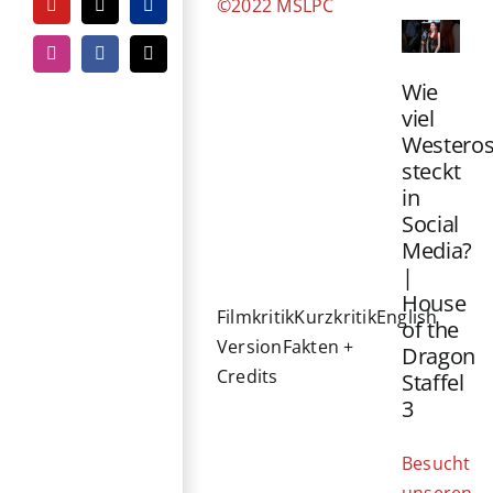
©2022 MSLPC
YouTube
Tiktok
PayPal
Instagram
Facebook
E-
Mail
Wie
viel
Westero
steckt
in
Social
Media?
|
House
Filmkritik
Kurzkritik
English
of the
Version
Fakten +
Dragon
Credits
Staffel
3
Besucht