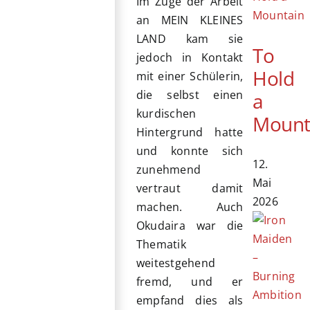
Im Zuge der Arbeit
an MEIN KLEINES
LAND kam sie
To
jedoch in Kontakt
Hold
mit einer Schülerin,
die selbst einen
a
kurdischen
Mount
Hintergrund hatte
und konnte sich
12.
zunehmend
Mai
vertraut damit
2026
machen. Auch
Okudaira war die
Thematik
weitestgehend
fremd, und er
empfand dies als