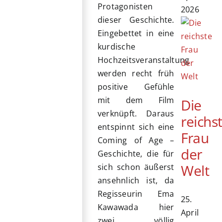
Protagonisten
2026
dieser Geschichte.
Eingebettet in eine
kurdische
Hochzeitsveranstaltung
werden recht früh
positive Gefühle
mit dem Film
Die
verknüpft. Daraus
reichs
entspinnt sich eine
Frau
Coming of Age –
der
Geschichte, die für
Welt
sich schon äußerst
ansehnlich ist, da
Regisseurin Ema
25.
Kawawada hier
April
zwei völlig