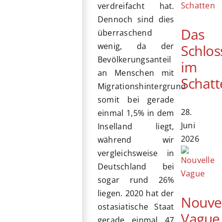
verdreifacht hat.
Dennoch sind dies
Das
überraschend
wenig, da der
Schlos
Bevölkerungsanteil
im
an Menschen mit
Schatt
Migrationshintergrund
somit bei gerade
28.
einmal 1,5% in dem
Juni
Inselland liegt,
2026
während wir
vergleichsweise in
Deutschland bei
sogar rund 26%
liegen. 2020 hat der
Nouve
ostasiatische Staat
Vague
gerade einmal 47