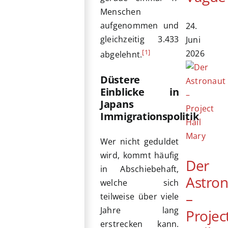
Menschen
aufgenommen und
24.
gleichzeitig 3.433
Juni
[1]
2026
abgelehnt.
Düstere
Einblicke in
Japans
Immigrationspolitik
Wer nicht geduldet
wird, kommt häufig
Der
in Abschiebehaft,
Astro
welche sich
–
teilweise über viele
Jahre lang
Projec
erstrecken kann.