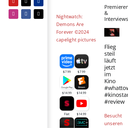
Bild
YouTube
Tiktok
PayPal
Premiere
&
Instagram
Facebook
E-
Nightwatch:
Interview
Mail
Demons Are
Forever ©2024
capelight pictures
Flieg
steil
läuft
jetzt
im
Kino
#whatto
#kinosta
#review
Besucht
unseren