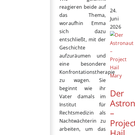
reagieren beide auf
24.
das Thema,
Juni
woraufhin Emma
2026
sich dazu
entschließt, mit der
Geschichte
aufzuräumen und
eine besondere
Konfrontationstherapie
zu wagen. Sie
beginnt wie ihr
Der
Vater damals im
Astro
Institut für
–
Rechtsmedizin als
Projec
Nachtwächterin zu
arbeiten, um das
Hail