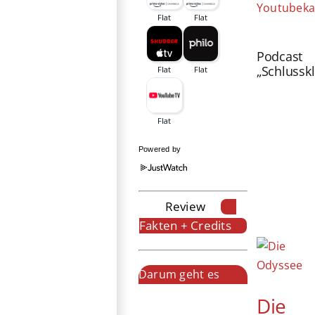
Youtubeka
Podcast
„Schlussk
Powered by
Review
Fakten + Credits
Darum geht es
Die