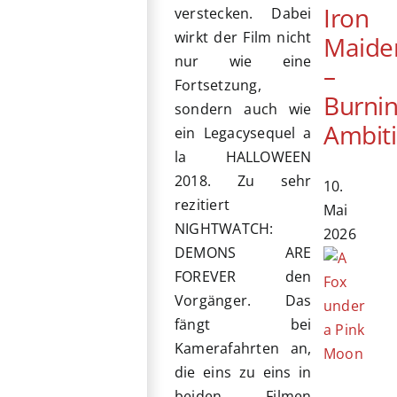
Iron
verstecken. Dabei
wirkt der Film nicht
Maide
nur wie eine
–
Fortsetzung,
Burni
sondern auch wie
Ambit
ein Legacysequel a
la HALLOWEEN
2018. Zu sehr
10.
rezitiert
Mai
NIGHTWATCH:
2026
DEMONS ARE
FOREVER den
Vorgänger. Das
fängt bei
Kamerafahrten an,
die eins zu eins in
beiden Filmen