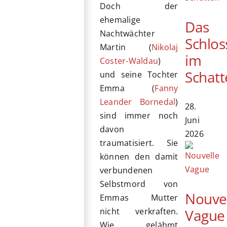
Doch der
ehemalige
Das
Nachtwächter
Schlos
Martin (
Nikolaj
im
Coster-Waldau
)
Schatt
und seine Tochter
Emma (
Fanny
Leander Bornedal
)
28.
sind immer noch
Juni
davon
2026
traumatisiert. Sie
können den damit
verbundenen
Selbstmord von
Nouve
Emmas Mutter
Vague
nicht verkraften.
Wie gelähmt