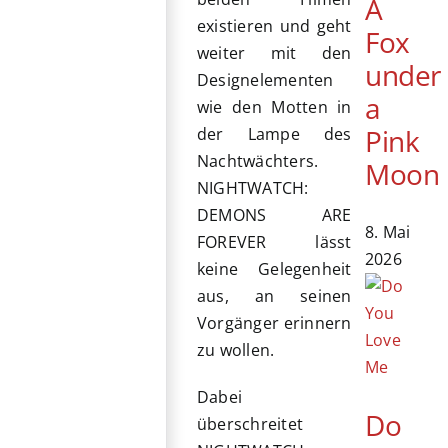
A
existieren und geht
Fox
weiter mit den
under
Designelementen
a
wie den Motten in
Pink
der Lampe des
Nachtwächters.
Moon
NIGHTWATCH:
DEMONS ARE
8. Mai
FOREVER lässt
2026
keine Gelegenheit
aus, an seinen
Vorgänger erinnern
zu wollen.
Dabei
Do
überschreitet