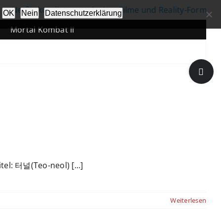
Netflix kündigt neue Serien, Filme und Reality-Formate a
OK
Nein
Datenschutzerklärung
Mortal Kombat II
Toggle
Sliding
Bar
Area
tel: 터널(Teo-neol) [...]
Weiterlesen