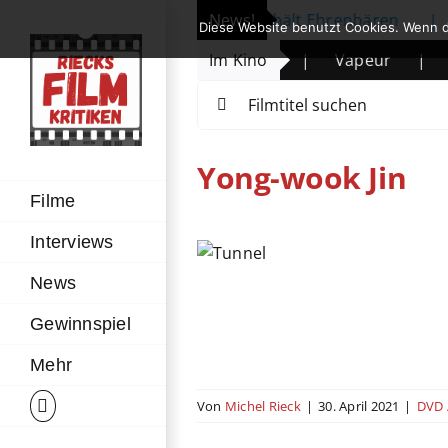
Zum
erlinale eröffnet: Michelle Yeoh erhält Ehrenbären
News!
|
Diese Website benutzt Cookies. Wenn d
Inhalt
Die Legende des Wüstenkindes
Im Kino
|
Vapeur
|
T
springen
Suche
nach:
Yong-wook Jin
Filme
Interviews
Tunnel
u-ray
Action
Drama
News
ophenfilm
Südkorea
Gewinnspiel
Mehr
Von
Michel Rieck
|
30. April 2021
|
DVD 