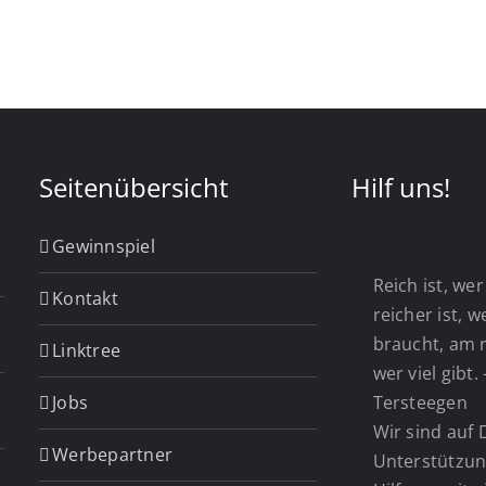
Seitenübersicht
Hilf uns!
Gewinnspiel
Reich ist, wer 
Kontakt
reicher ist, 
braucht, am r
Linktree
wer viel gibt.
Jobs
Tersteegen
Wir sind auf 
Werbepartner
Unterstützun