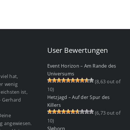
User Bewertungen
Event Horizon – Am Rande des
Universums
viel hat,
(8,63 out of
wer wenig
10)
eichsten ist,
Hetzjagd – Auf der Spur des
 - Gerhard
Killers
(6,73 out of
Deine
10)
g angewiesen.
Sløborn