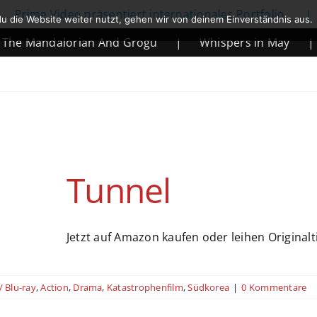
Prime Video präsentiert internationales Portfolio
|
u die Website weiter nutzt, gehen wir von deinem Einverständnis aus.
he Mandalorian And Grogu
|
Whispers in May
|
Tunnel
Jetzt auf Amazon kaufen oder leihen Originalti
/ Blu-ray
,
Action
,
Drama
,
Katastrophenfilm
,
Südkorea
|
0 Kommentare