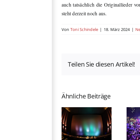
auch tatsächlich die Originallieder v
steht derzeit noch aus.
Von
Toni Schindele
|
18. März 2024
|
N
Teilen Sie diesen Artikel!
Ähnliche Beiträge
„The Amazing
76. Berlinale
Digital
eröffnet:
Circus“
Michelle