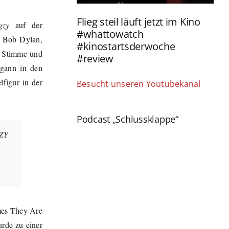
Flieg steil läuft jetzt im Kino
gzy
auf der
#whattowatch
. Bob Dylan,
#kinostartsderwoche
e Stimme und
#review
egann in den
figur in der
Besucht unseren Youtubekanal
Podcast „Schlussklappe“
GZY
mes They Are
rde zu einer