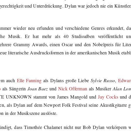
rechtigkeit und Unterdrückung. Dylan war jedoch nie ein Künstler,
 immer wieder neu erfunden und verschiedene Genres erkundet, da
che Musik. Er hat mehr als 40 Studioalben veröffentlicht un
mehrere Grammy Awards, einen Oscar und den Nobelpreis für Liter
neue literarische Ausdrucksformen in der amerikanischen Musik etabli
rem auch
Elle Fanning
als Dylans große Liebe
Sylvie Russo
,
Edwar
o
als Sängerin
Joan Baez
und
Nick Offerman
als Musiker
Alan Lo
ETE UNKNOWN stammt von James Mangold und
Jay Cocks
und d
ten, als Dylan auf dem Newport Folk Festival seine Akustikgitarre 
on in der Musikszene auslöste.
ündigt, dass Timothée Chalamet nicht nur Bob Dylan verkörpern w