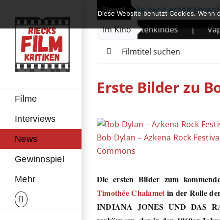
Zum
6. Berlinale eröffnet: Michelle Yeoh erhält Ehrenbären
News!
Diese Website benutzt Cookies. Wenn d
Inhalt
|
Die Legende des Wüstenkindes
Im Kino
|
Vapeur
|
springen
Suche
nach:
Erste Bilder zu 
Filme
Interviews
Zeige
grösseres
Bob Dylan – Azkena Rock Festival
News
Bild
Commons
Gewinnspiel
Die ersten Bilder zum kommen
Mehr
Timothée Chalamet
in der Rolle de
INDIANA JONES UND DAS RAD