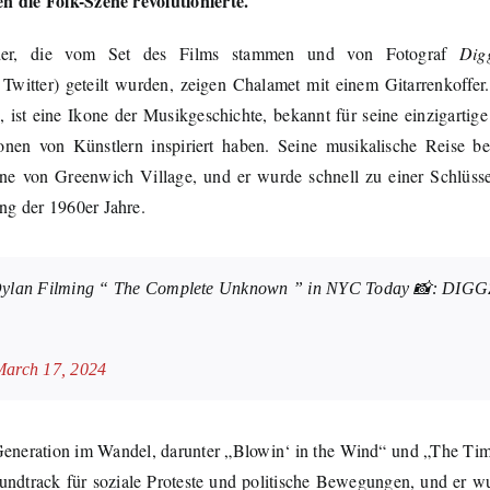
n die Folk-Szene revolutionierte.
lder, die vom Set des Films stammen und von Fotograf
Dig
Twitter) geteilt wurden, zeigen Chalamet mit einem Gitarrenkoffer
ist eine Ikone der Musikgeschichte, bekannt für seine einzigartig
ionen von Künstlern inspiriert haben. Seine musikalische Reise b
ne von Greenwich Village, und er wurde schnell zu einer Schlüssel
g der 1960er Jahre.
Dylan Filming “ The Complete Unknown ” in NYC Today 📸: DIG
A
March 17, 2024
eneration im Wandel, darunter „Blowin‘ in the Wind“ und „The Ti
ndtrack für soziale Proteste und politische Bewegungen, und er wu