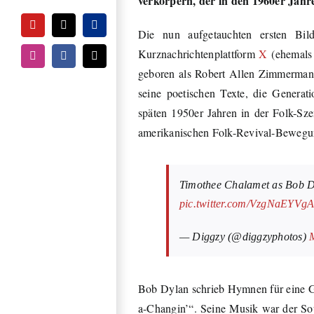
verkörpern, der in den 1960er Jahre
YouTube
Tiktok
PayPal
Die nun aufgetauchten ersten Bi
Kurznachrichtenplattform
X
(ehemals 
Instagram
Facebook
E-
Mail
geboren als Robert Allen Zimmerman, 
seine poetischen Texte, die Generat
späten 1950er Jahren in der Folk-Sze
amerikanischen Folk-Revival-Bewegun
Timothee Chalamet as Bob 
pic.twitter.com/VzgNaEYVg
— Diggzy (@diggzyphotos)
Bob Dylan schrieb Hymnen für eine G
a-Changin’“. Seine Musik war der Sou