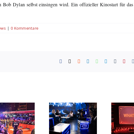
on Bob Dylan selbst einsingen wird. Ein offizieller Kinostart für da
ews
|
0 Kommentare
Facebook
X
Reddit
LinkedIn
WhatsApp
Telegram
Tumblr
Pint
Netflix
„
Prime Video
kündigt neue
präsentiert
Serien, Filme
internationales