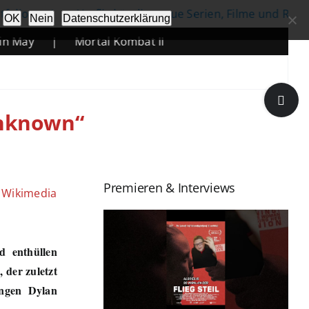
|
Netflix kündigt neue Serien, Filme und Reality-Forma
OK
Nein
Datenschutzerklärung
|
Mortal Kombat II
Toggle
Sliding
Unknown“
Bar
Area
Premieren & Interviews
a Wikimedia
 enthüllen
d
, der zuletzt
ngen Dylan