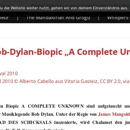
|
Prime Video präsentiert internationales Portfolio
u die Website weiter nutzt, gehen wir von deinem Einverständnis aus.
The Mandalorian And Grogu
|
Whispers in May
Bob-Dylan-Biopic „A Complete 
 2010 © Alberto Cabello aus Vitoria Gasteiz, CC BY 2.0, vi
den Biopic A COMPLETE UNKNOWN sind aufgetaucht und
r Musiklegende Bob Dylan. Unter der Regie von
James Mangol
 DES SCHICKSALS inszenierte
, wird Chalamet den ju