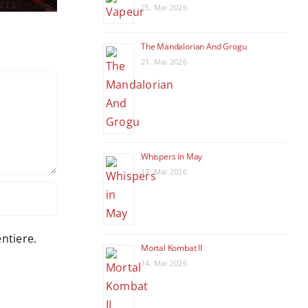
kommt ins
Yeoh erhält
Po
25. Mai 2026
Kino
Ehrenbären
The Mandalorian And Grogu
21. Mai 2026
Whispers in May
17. Mai 2026
ntiere.
Mortal Kombat II
14. Mai 2026