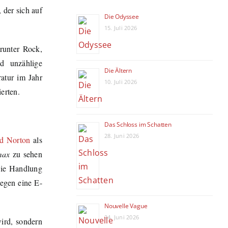
 der sich auf
Die Odyssee
15. Juli 2026
runter Rock,
d unzählige
Die Ältern
atur im Jahr
10. Juli 2026
erten.
Das Schloss im Schatten
28. Juni 2026
d Norton
als
max
zu sehen
ie Handlung
gegen eine E-
Nouvelle Vague
24. Juni 2026
ird, sondern