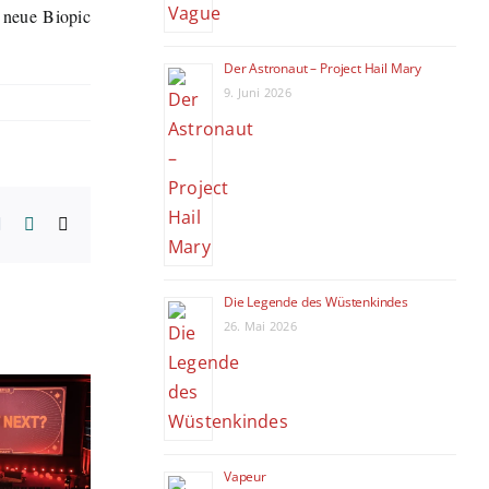
s neue Biopic
Der Astronaut – Project Hail Mary
9. Juni 2026
erest
Vk
Xing
E-
Mail
Die Legende des Wüstenkindes
26. Mai 2026
The Amazing
76. Berlinale
Pri
Digital
eröffnet:
prä
Circus“
Michelle
inte
Vapeur