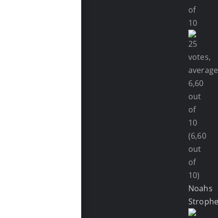
(6,60
out
of
10)
Noahs
Stroph