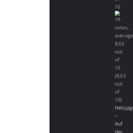
(8,63
out
of
10)
Hetzjag
–
Auf
der