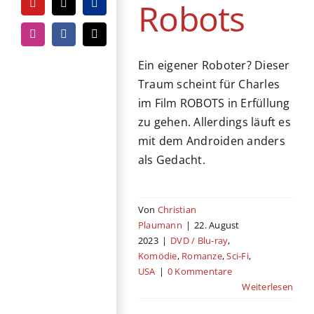
Robots
YouTube
Tiktok
PayPal
Instagram
Facebook
E-
Mail
Ein eigener Roboter? Dieser
Traum scheint für Charles
im Film ROBOTS in Erfüllung
zu gehen. Allerdings läuft es
mit dem Androiden anders
als Gedacht.
Von
Christian
Plaumann
|
22. August
2023
|
DVD / Blu-ray
,
Komödie
,
Romanze
,
Sci-Fi
,
USA
|
0 Kommentare
Weiterlesen