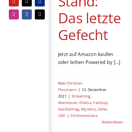
Stand:
YouTube
Tiktok
PayPal
Das letzte
Instagram
Facebook
E-
Mail
Gefecht
Jetzt auf Amazon kaufen
oder leihen Powered by [...]
Von
Christian
Plaumann
|
13. Dezember
2021
|
Streaming
,
Abenteuer
,
Drama
,
Fantasy
,
Gastbeitrag
,
Mystery
,
Serie
,
USA
|
0 Kommentare
Weiterlesen