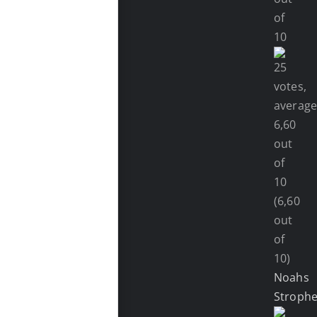
(6,60
out
of
10)
Noahs
Stroph