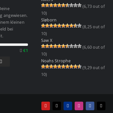
(6,73 out of
Deine
10)
g angewiesen.
Sløborn
einem kleinen
(8,25 out of
eld bei
10)
t.
Saw X
(6,60 out of
€1
10)
Noahs Strophe
(9,29 out of
10)
YouTube
Tiktok
PayPal
Instagram
Facebook
E-
Mail