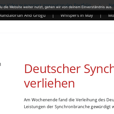
 Video präsentiert internationales Portfolio
|
Netfl
u die Website weiter nutzt, gehen wir von deinem Einverständnis aus.
ndalorian And Grogu
|
Whispers in May
|
Morta
Deutscher Sync
verliehen
Am Wochenende fand die Verleihung des Deut
Leistungen der Synchronbranche gewürdigt 