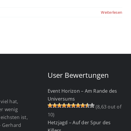
Weiterlesen
User Bewertungen
Event Horizon – Am Rande des
Universums
viel hat,
(8,63 out of
wer wenig
10)
eichsten ist,
Hetzjagd – Auf der Spur des
 - Gerhard
Killers