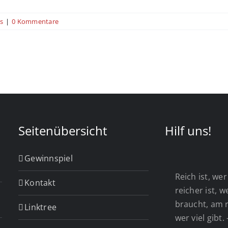
s
|
0 Kommentare
Seitenübersicht
Hilf uns!
Gewinnspiel
Reich ist, wer 
Kontakt
reicher ist, 
braucht, am r
Linktree
wer viel gibt.