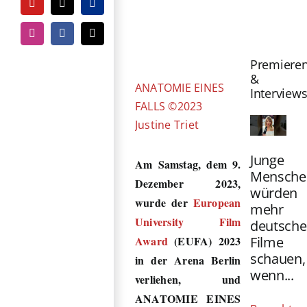
YouTube
Tiktok
PayPal
Zeige
grösseres
Instagram
Facebook
E-
Mail
Bild
Premiere
&
ANATOMIE EINES
Interview
FALLS ©2023
Justine Triet
Junge
Am Samstag, dem 9.
Mensche
Dezember 2023,
würden
wurde der
European
mehr
University Film
deutsche
Filme
Award
(EUFA) 2023
schauen,
in der Arena Berlin
wenn...
verliehen, und
ANATOMIE EINES