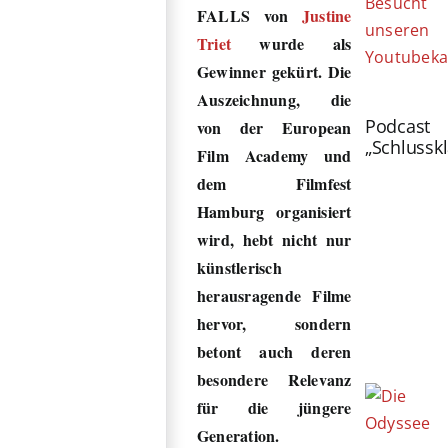
Besucht
FALLS von
Justine
unseren
Triet
wurde als
Youtubeka
Gewinner gekürt. Die
Auszeichnung, die
Podcast
von der European
„Schlussk
Film Academy und
dem Filmfest
Hamburg organisiert
wird, hebt nicht nur
künstlerisch
herausragende Filme
hervor, sondern
betont auch deren
besondere Relevanz
für die jüngere
Generation.