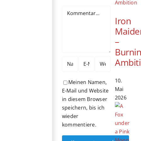
Kommentar
Iron
Maide
–
Burni
Ambit
10.
Meinen Namen,
Mai
E-Mail und Website
2026
in diesem Browser
speichern, bis ich
wieder
kommentiere.