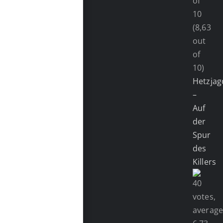
(8,63
out
of
10)
Hetzjag
–
Auf
der
Spur
des
Killers