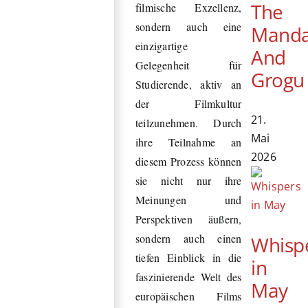
The
filmische Exzellenz,
sondern auch eine
Manda
einzigartige
And
Gelegenheit für
Grogu
Studierende, aktiv an
der Filmkultur
21.
teilzunehmen. Durch
Mai
ihre Teilnahme an
2026
diesem Prozess können
sie nicht nur ihre
Meinungen und
Perspektiven äußern,
sondern auch einen
Whisp
tiefen Einblick in die
in
faszinierende Welt des
May
europäischen Films