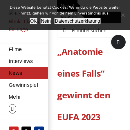
Zum
News!
„Th
Diese Website benutzt Cookies. Wenn du die Website weiter
Inhalt
nutzt, gehen wir von deinem Einverständnis aus.
Im Kino
Die
springen
OK
Nein
Datenschutzerklärung
Suche
nach:
Toggle
Sliding
„Anatomie
Filme
Bar
Interviews
Area
eines Falls“
News
Gewinnspiel
gewinnt den
Mehr
EUFA 2023