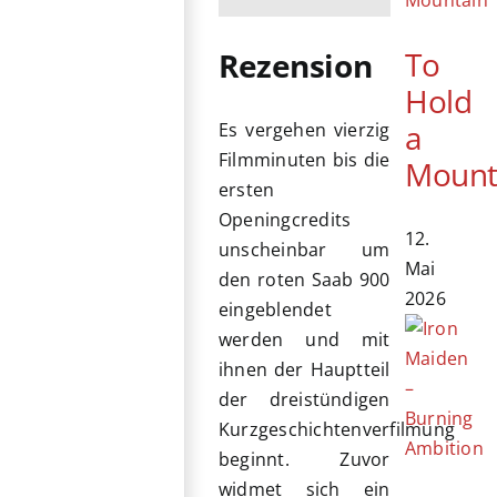
To
Rezension
Hold
a
Es vergehen vierzig
Filmminuten bis die
Mount
ersten
Openingcredits
12.
unscheinbar um
Mai
den roten Saab 900
2026
eingeblendet
werden und mit
ihnen der Hauptteil
der dreistündigen
Kurzgeschichtenverfilmung
beginnt. Zuvor
widmet sich ein