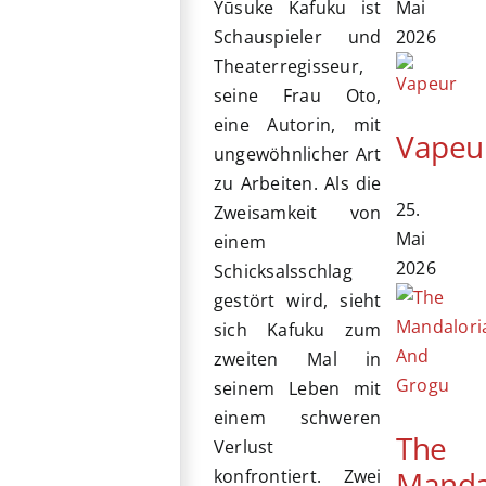
Mai
Yūsuke Kafuku ist
2026
Schauspieler und
Theaterregisseur,
seine Frau Oto,
eine Autorin, mit
Vapeu
ungewöhnlicher Art
zu Arbeiten. Als die
25.
Zweisamkeit von
Mai
einem
2026
Schicksalsschlag
gestört wird, sieht
sich Kafuku zum
zweiten Mal in
seinem Leben mit
einem schweren
The
Verlust
Manda
konfrontiert. Zwei