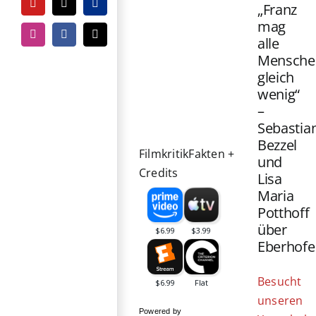
„Franz
YouTube
Tiktok
PayPal
mag
Instagram
Facebook
E-
alle
Mail
Mensche
gleich
wenig“
–
Sebastia
Bezzel
Filmkritik
Fakten +
und
Credits
Lisa
Maria
Potthoff
über
Eberhofe
Besucht
unseren
Powered by