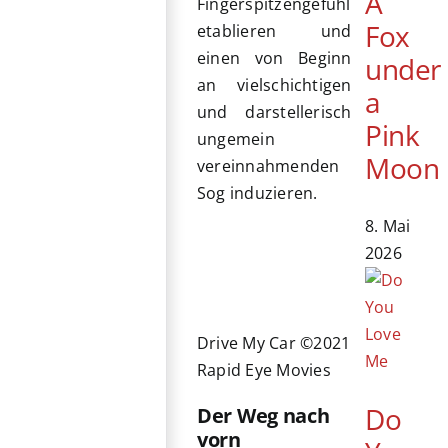
A
Fingerspitzengefühl
Fox
etablieren und
einen von Beginn
under
an vielschichtigen
a
und darstellerisch
Pink
ungemein
Moon
vereinnahmenden
Sog induzieren.
8. Mai
2026
Drive My Car ©2021
Rapid Eye Movies
Do
Der Weg nach
vorn