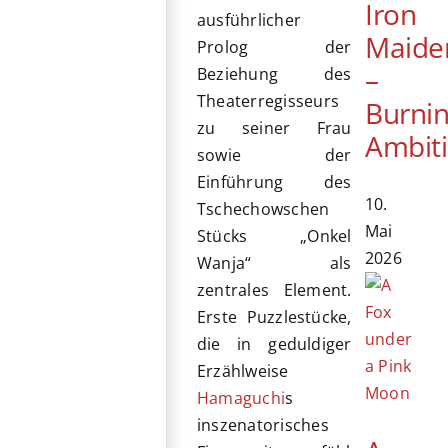
Iron
ausführlicher
Maide
Prolog der
–
Beziehung des
Theaterregisseurs
Burni
zu seiner Frau
Ambit
sowie der
Einführung des
10.
Tschechowschen
Mai
Stücks „Onkel
2026
Wanja“ als
zentrales Element.
Erste Puzzlestücke,
die in geduldiger
Erzählweise
Hamaguchi
s
inszenatorisches