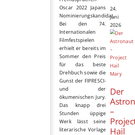
Oscar 2022 Japans
24.
Nominierungskandidat.
Juni
Bei den 74.
2026
Internationalen
Filmfestspielen
erhielt er bereits im
Sommer den Preis
für das beste
Drehbuch sowie die
Gunst der FIPRESCI-
Der
und der
ökumenischen Jury.
Astro
Das knapp drei
–
Stunden üppige
Projec
Werk lässt seine
Hail
literarische Vorlage