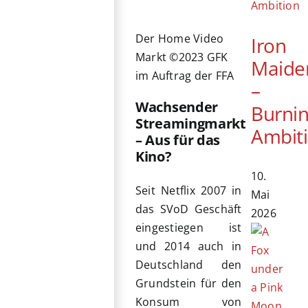
Der Home Video
Iron
Markt ©2023 GFK
Maide
im Auftrag der FFA
–
Wachsender
Burni
Streamingmarkt
Ambit
– Aus für das
Kino?
10.
Seit Netflix 2007 in
Mai
das SVoD Geschäft
2026
eingestiegen ist
und 2014 auch in
Deutschland den
Grundstein für den
Konsum von