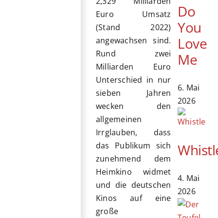
2,329 Milliarden
Do
Euro Umsatz
You
(Stand 2022)
Love
angewachsen sind.
Rund zwei
Me
Milliarden Euro
Unterschied in nur
6. Mai
sieben Jahren
2026
wecken den
allgemeinen
Irrglauben, dass
das Publikum sich
Whistl
zunehmend dem
Heimkino widmet
4. Mai
und die deutschen
2026
Kinos auf eine
große