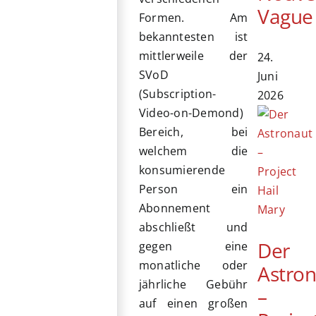
Vague
Formen. Am
bekanntesten ist
mittlerweile der
24.
SVoD
Juni
(Subscription-
2026
Video-on-Demond)
Bereich, bei
welchem die
konsumierende
Person ein
Abonnement
abschließt und
Der
gegen eine
monatliche oder
Astro
jährliche Gebühr
–
auf einen großen