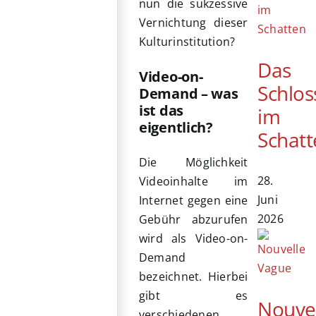
nun die sukzessive
Vernichtung dieser
Kulturinstitution?
Das
Video-on-
Schlos
Demand – was
ist das
im
eigentlich?
Schatt
Die Möglichkeit
28.
Videoinhalte im
Juni
Internet gegen eine
2026
Gebühr abzurufen
wird als Video-on-
Demand
bezeichnet. Hierbei
gibt es
Nouve
verschiedenen