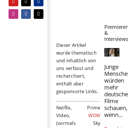
YouTube
Tiktok
PayPal
Zeige
grösseres
Instagram
Facebook
E-
Mail
Bild
Premiere
&
Interview
Dieser Artikel
wurde thematisch
und inhaltlich von
Junge
uns verfasst und
Mensche
recherchiert,
würden
enthält aber
mehr
gesponsorte Links.
deutsche
Filme
schauen,
Netflix, Prime
wenn...
Video,
WOW
(vormals Sky