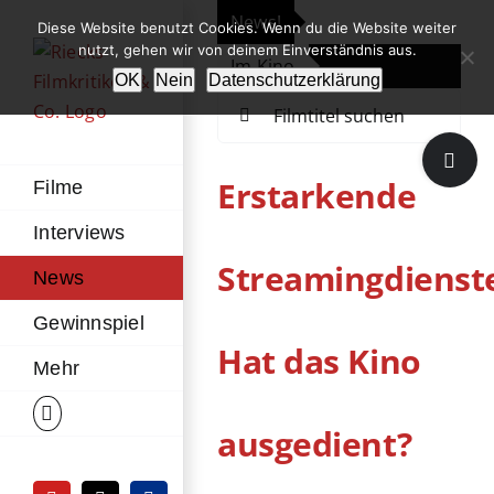
Zum
News!
„Th
Diese Website benutzt Cookies. Wenn du die Website weiter
Inhalt
nutzt, gehen wir von deinem Einverständnis aus.
Im Kino
Die
springen
OK
Nein
Datenschutzerklärung
Suche
nach:
Toggle
Sliding
Erstarkende
Filme
Bar
Interviews
Area
Streamingdienst
News
Gewinnspiel
Hat das Kino
Mehr
ausgedient?