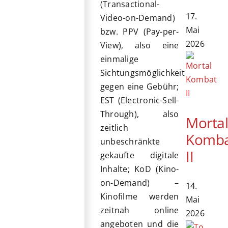
(Transactional-
17.
Video-on-Demand)
Mai
bzw. PPV (Pay-per-
2026
View), also eine
einmalige
Sichtungsmöglichkeit
gegen eine Gebühr;
EST (Electronic-Sell-
Through), also
Morta
zeitlich
Komb
unbeschränkte
II
gekaufte digitale
Inhalte; KoD (Kino-
on-Demand) –
14.
Kinofilme werden
Mai
zeitnah online
2026
angeboten und die