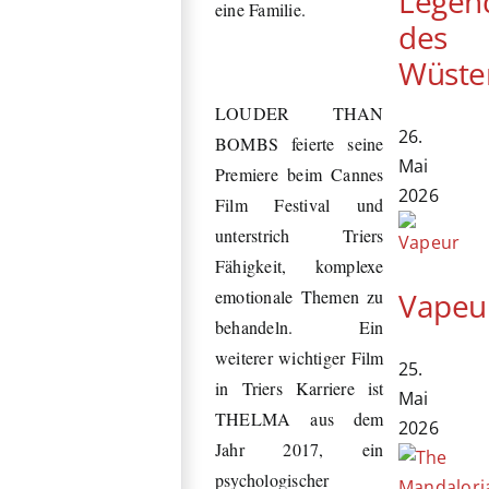
Legen
eine Familie.
des
Wüste
LOUDER THAN
26.
BOMBS feierte seine
Mai
Premiere beim Cannes
2026
Film Festival und
unterstrich Triers
Fähigkeit, komplexe
Vapeu
emotionale Themen zu
behandeln. Ein
weiterer wichtiger Film
25.
in Triers Karriere ist
Mai
THELMA aus dem
2026
Jahr 2017, ein
psychologischer