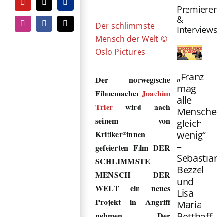
Bild
YouTube
Tiktok
PayPal
Premiere
&
Der schlimmste
Instagram
Facebook
E-
Interview
Mail
Mensch der Welt ©
Oslo Pictures
„Franz
Der norwegische
mag
Filmemacher
Joachim
alle
Trier
wird nach
Mensche
seinem von
gleich
wenig“
Kritiker*innen
–
gefeierten Film DER
Sebastia
SCHLIMMSTE
Bezzel
MENSCH DER
und
WELT ein neues
Lisa
Projekt in Angriff
Maria
Potthoff
nehmen. Der