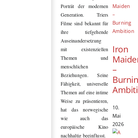
Porträt der modernen
Generation. Triers
Filme sind bekannt für
ihre tiefgehende
Auseinandersetzung
Iron
mit existenziellen
Maide
Themen und
menschlichen
–
Beziehungen. Seine
Burni
Fähigkeit, universelle
Ambit
Themen auf eine intime
Weise zu präsentieren,
10.
hat das norwegische
Mai
wie auch das
2026
europäische Kino
nachhaltig beeinflusst.