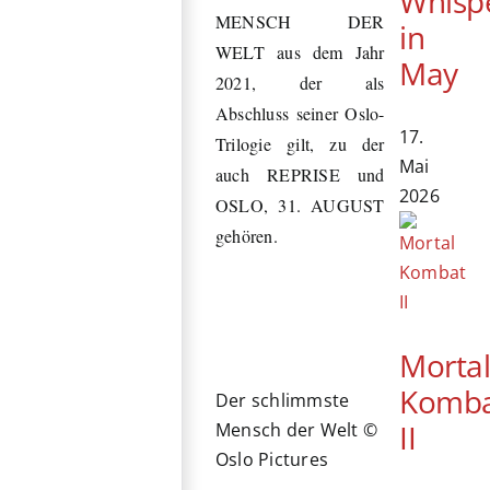
Whisp
MENSCH DER
in
WELT aus dem Jahr
May
2021, der als
Abschluss seiner Oslo-
17.
Trilogie gilt, zu der
Mai
auch REPRISE und
2026
OSLO, 31. AUGUST
gehören.
Morta
Komb
Der schlimmste
II
Mensch der Welt ©
Oslo Pictures