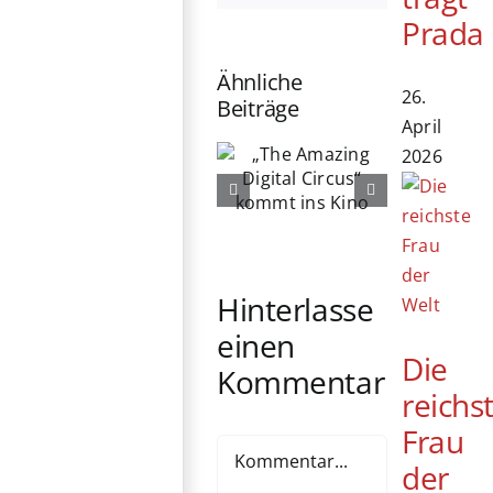
Prada
Ähnliche
26.
Beiträge
April
„The
2026
76. Berlinale
Amazing
eröffnet:
Digital
Michelle
Circus“
Yeoh erhält
kommt ins
Ehrenbären
Kino
Hinterlasse
einen
Die
Kommentar
reichs
Frau
Kommentar
der