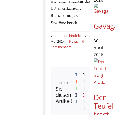
wie unter anderem das
US-amerikanische
Branchenmagazin
Deadline
berichtet.
Gavag
Von
Toni Schindele
|
21.
30.
Mai 2024
|
News
|
0
Kommentare
April
2026
Facebook
X
Teilen
Reddit
LinkedIn
Sie
WhatsApp
Telegram
diesen
Der
Tumblr
Pinterest
Artikel!
Vk
Xing
Teufel
E-
trägt
Mail