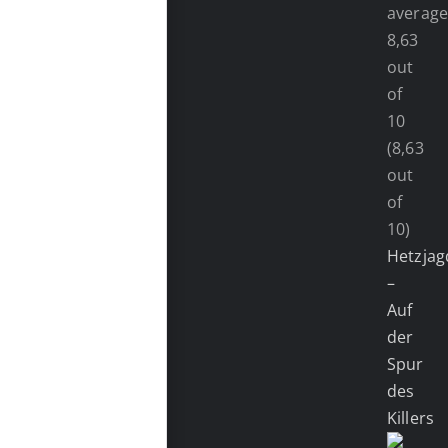
(8,63
out
of
10)
Hetzjag
–
Auf
der
Spur
des
Killers