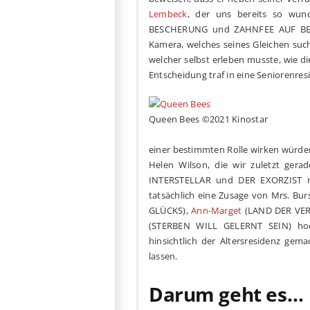
Lembeck
, der uns bereits so wu
BESCHERUNG und ZAHNFEE AUF BEWÄ
Kamera, welches seines Gleichen such
welcher selbst erleben musste, wie di
Entscheidung traf in eine Seniorenresi
Queen Bees ©2021 Kinostar
einer bestimmten Rolle wirken würden
Helen Wilson, die wir zuletzt gera
INTERSTELLAR und DER EXORZIST mit
tatsächlich eine Zusage von Mrs. Burs
GLÜCKS),
Ann-Marget
(LAND DER VE
(STERBEN WILL GELERNT SEIN) hoch
hinsichtlich der Altersresidenz ge
lassen.
Darum geht es…