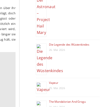
in über ihr
hlägt, doch
gisst oder
ötzlich ein
iert wird,
 länger sie
g hält, sie
Die Legende des Wüstenkindes
26. Mai 2026
Vapeur
25. Mai 2026
The Mandalorian And Grogu
21. Mai 2026