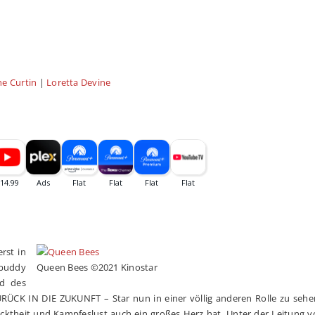
ne Curtin
|
Loretta Devine
rst in
buddy
Queen Bees ©2021 Kinostar
ld des
 ZURÜCK IN DIE ZUKUNFT – Star nun in einer völlig anderen Rolle zu seh
ücktheit und Kampfeslust auch ein großes Herz hat. Unter der Leitung 