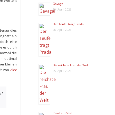
den Worten:
Gavagai
30. April 2026
Der Teufel trägt Prada
26. April 2026
Genau dies
nghaft ein
edoch eine
de es durch
 sowohl die
ch optimal
ner kleinen
Die reichste Frau der Welt
elt von
Alec
25. April 2026
ol
Pferd am Stiel