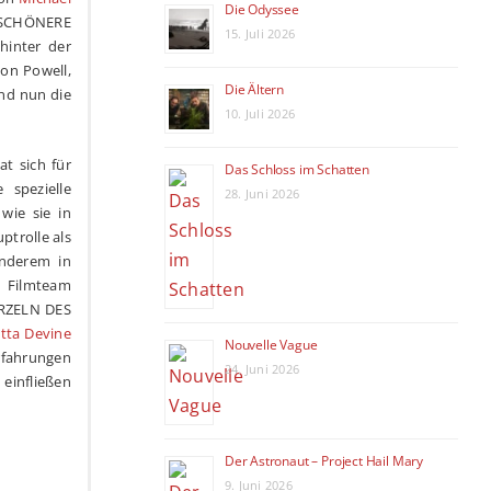
Die Odyssee
 SCHÖNERE
15. Juli 2026
inter der
son Powell,
Die Ältern
und nun die
10. Juli 2026
t sich für
Das Schloss im Schatten
 spezielle
28. Juni 2026
wie sie in
ptrolle als
nderem in
s Filmteam
RZELN DES
tta Devine
Nouvelle Vague
rfahrungen
24. Juni 2026
einfließen
Der Astronaut – Project Hail Mary
9. Juni 2026