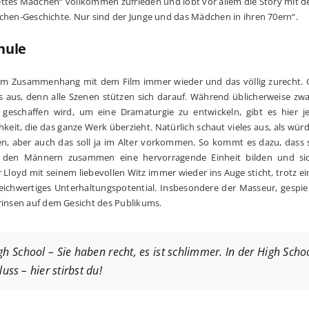
„nettes Mädchen“ vollkommen zufrieden und lobt vor allem die Story mit 
Mädchen-Geschichte. Nur sind der Junge und das Mädchen in ihren 70ern“.
hule
 im Zusammenhang mit dem Film immer wieder und das völlig zurecht. 
 aus, denn alle Szenen stützen sich darauf. Während üblicherweise zwa
t geschaffen wird, um eine Dramaturgie zu entwickeln, gibt es hier j
eit, die das ganze Werk überzieht. Natürlich schaut vieles aus, als wür
den, aber auch das soll ja im Alter vorkommen. So kommt es dazu, dass
 den Männern zusammen eine hervorragende Einheit bilden und si
loyd mit seinem liebevollen Witz immer wieder ins Auge sticht, trotz ei
gleichwertiges Unterhaltungspotential. Insbesondere der Masseur, gespi
Grinsen auf dem Gesicht des Publikums.
igh School – Sie haben recht, es ist schlimmer. In der High Scho
ss – hier stirbst du!