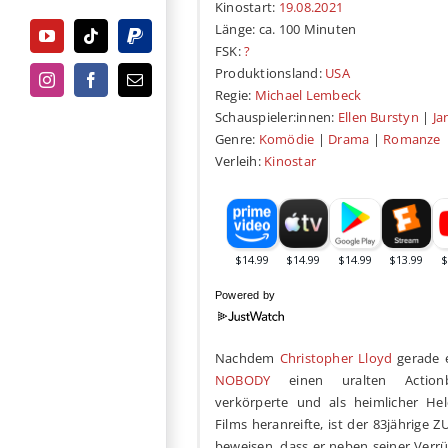
Kinostart:
19.08.2021
Länge: ca. 100 Minuten
YouTube
Tiktok
PayPal
FSK:
?
Produktionsland:
USA
Instagram
Facebook
E-
Regie:
Michael Lembeck
Mail
Schauspieler:innen:
Ellen Burstyn
|
Ja
Genre:
Komödie
|
Drama
|
Romanze
Verleih:
Kinostar
Powered by
Nachdem
Christopher Lloyd
gerade e
NOBODY
einen uralten Action
verkörperte und als heimlicher He
Films heranreifte, ist der 83jährige
beweisen, dass er neben seiner Verr