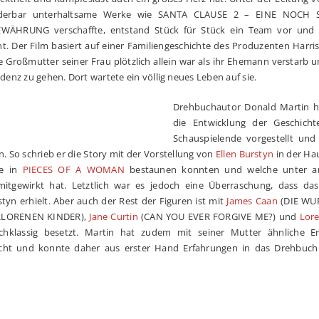
nderbar unterhaltsame Werke wie SANTA CLAUSE 2 – EINE NOCH
HRUNG verschaffte, entstand Stück für Stück ein Team vor und h
t. Der Film basiert auf einer Familiengeschichte des Produzenten Harri
e Großmutter seiner Frau plötzlich allein war als ihr Ehemann verstarb 
denz zu gehen. Dort wartete ein völlig neues Leben auf sie.
Drehbuchautor Donald Martin ha
die Entwicklung der Geschichte
Schauspielende vorgestellt und 
. So schrieb er die Story mit der Vorstellung von
Ellen Burstyn
in der Hau
de in
PIECES OF A WOMAN
bestaunen konnten und welche unter a
gewirkt hat. Letztlich war es jedoch eine Überraschung, dass da
tyn erhielt. Aber auch der Rest der Figuren ist mit
James Caan
(DIE WU
RLORENEN KINDER),
Jane Curtin
(CAN YOU EVER FORGIVE ME?) und
Lore
klassig besetzt. Martin hat zudem mit seiner Mutter ähnliche E
macht und konnte daher aus erster Hand Erfahrungen in das Drehbuch 