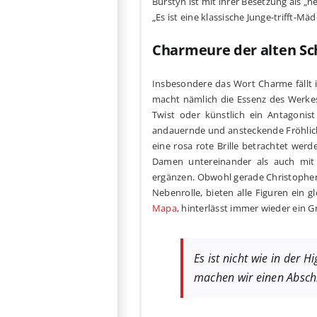
Burstyn ist mit ihrer Besetzung als 
„Es ist eine klassische Junge-trifft-
Charmeure der alten Sc
Insbesondere das Wort Charme fällt
macht nämlich die Essenz des Werkes
Twist oder künstlich ein Antagonis
andauernde und ansteckende Fröhlichk
eine rosa rote Brille betrachtet wer
Damen untereinander als auch mit
ergänzen. Obwohl gerade Christopher L
Nebenrolle, bieten alle Figuren ein 
Mapa
, hinterlässt immer wieder ein 
Es ist nicht wie in der H
machen wir einen Abschlu