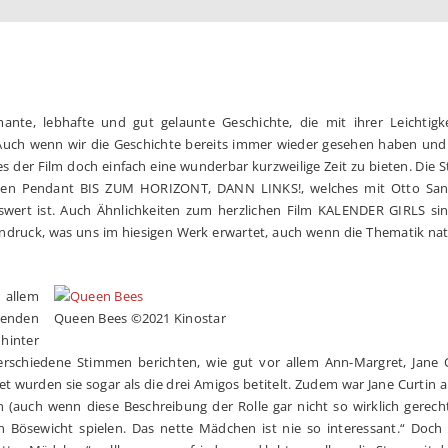
nte, lebhafte und gut gelaunte Geschichte, die mit ihrer Leichtigke
 Auch wenn wir die Geschichte bereits immer wieder gesehen haben und
s der Film doch einfach eine wunderbar kurzweilige Zeit zu bieten. Die St
hen Pendant BIS ZUM HORIZONT, DANN LINKS!, welches mit Otto San
swert ist. Auch Ähnlichkeiten zum herzlichen Film KALENDER GIRLS sin
ndruck, was uns im hiesigen Werk erwartet, auch wenn die Thematik nat
r allem
lenden
Queen Bees ©2021 Kinostar
hinter
rschiedene Stimmen berichten, wie gut vor allem Ann-Margret, Jane 
t wurden sie sogar als die drei Amigos betitelt. Zudem war Jane Curtin a
 (auch wenn diese Beschreibung der Rolle gar nicht so wirklich gerecht
 Bösewicht spielen. Das nette Mädchen ist nie so interessant.“ Doch 