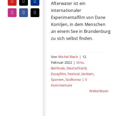
Afterwater ist ein
YouTube
Tiktok
PayPal
internationaler
Instagram
Facebook
E-
Experimentalfilm von Dane
Mail
Komljen, in dem Menschen
an einem See in Brandenburg
zu sich selbst finden.
Von
Michel Rieck
|
12.
Februar 2022
|
Kino
,
Berlinale
,
Deutschland
,
Essayfilm
,
Festival
,
Serbien
,
Spanien
,
Südkorea
|
0
Kommentare
Weiterlesen