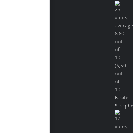
(6,60
out
of
10)
Noahs
Stroph