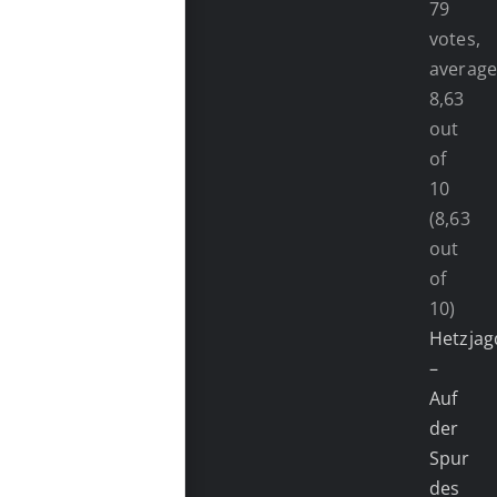
(8,63
out
of
10)
Hetzjag
–
Auf
der
Spur
des