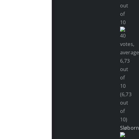
(6,73
out
of
10)
Sløbor