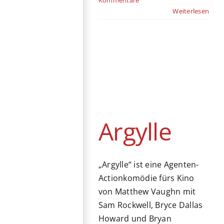
Weiterlesen
Argylle
Action
Kino
Thriller
USA
Vereinigtes
Königreich
Argylle
„Argylle“ ist eine Agenten-
Actionkomödie fürs Kino
von Matthew Vaughn mit
Sam Rockwell, Bryce Dallas
Howard und Bryan