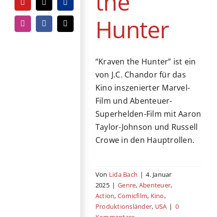
the
YouTube
Tiktok
PayPal
Hunter
Instagram
Facebook
E-
Mail
“Kraven the Hunter” ist ein
von J.C. Chandor für das
Kino inszenierter Marvel-
Film und Abenteuer-
Superhelden-Film mit Aaron
Taylor-Johnson und Russell
Crowe in den Hauptrollen.
Von
Lida Bach
|
4. Januar
2025
|
Genre
,
Abenteuer
,
Action
,
Comicfilm
,
Kino
,
Produktionsländer
,
USA
|
0
Kommentare