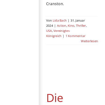
Cranston.
Von
Lida Bach
|
31. Januar
2024
|
Action
,
Kino
,
Thriller
,
USA
,
Vereinigtes
Königreich
|
1 Kommentar
Weiterlesen
Die deutsche
Stimme von
Disney’s „Wish“
gibt Einblicke
Die
News