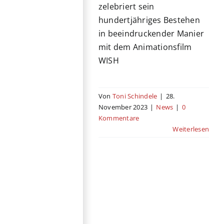
zelebriert sein
hundertjähriges Bestehen
in beeindruckender Manier
mit dem Animationsfilm
WISH
Von
Toni Schindele
|
28.
November 2023
|
News
|
0
Kommentare
Weiterlesen
Wish
Animation
Fantasy
Jugendfilm
Kino
Musical