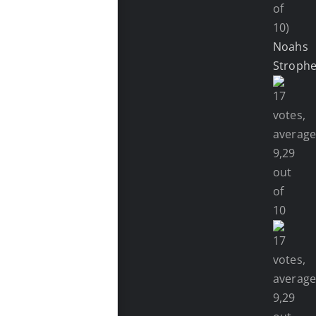
of
10)
Noahs
Stroph