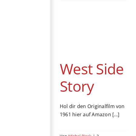
West Side Story
Kino
Drama
Musical
USA
West Side
Story
Hol dir den Originalfilm von
1961 hier auf Amazon [...]