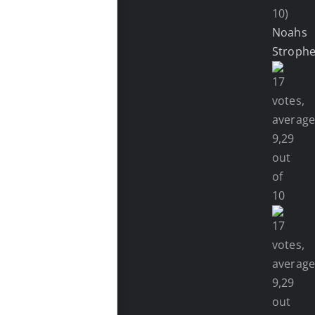
10)
Noahs
Stroph