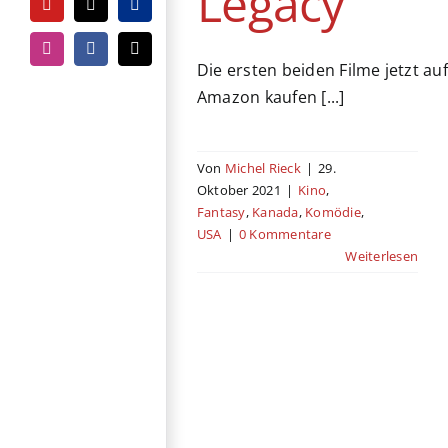
Legacy
YouTube
Tiktok
PayPal
Instagram
Facebook
E-
Die ersten beiden Filme jetzt auf
Mail
Amazon kaufen [...]
Von
Michel Rieck
|
29.
Oktober 2021
|
Kino
,
Fantasy
,
Kanada
,
Komödie
,
USA
|
0 Kommentare
Weiterlesen
The Nest – Alles
zu haben ist nie
genug
DVD / Blu-ray
Drama