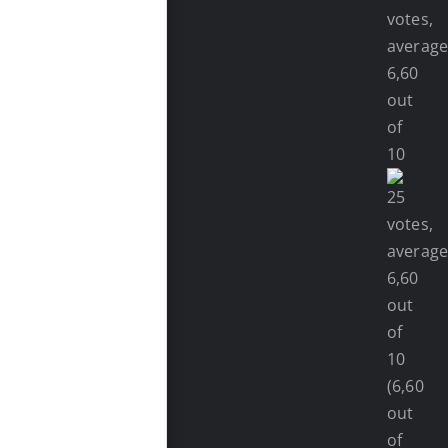
(6,60
out
of