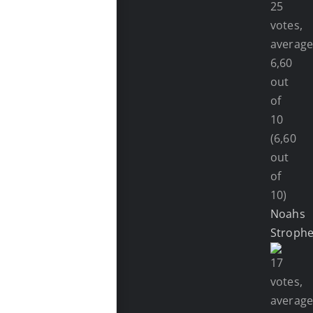
(6,60
out
of
10)
Noahs
Stroph