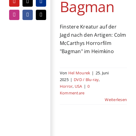
Bagman
YouTube
Tiktok
PayPal
Instagram
Facebook
E-
Mail
Finstere Kreatur auf der
Jagd nach den Artigen: Colm
McCarthys Horrorfilm
"Bagman" im Heimkino
Von
Hel Mourek
|
25. Juni
2025
|
DVD / Blu-ray
,
Horror
,
USA
|
0
Kommentare
Weiterlesen