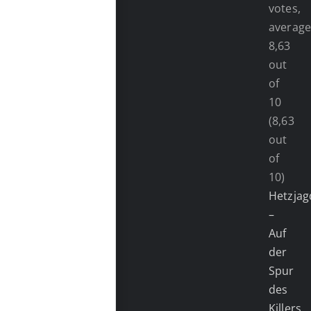
(8,63
out
of
10)
Hetzjag
–
Auf
der
Spur
des
Killers