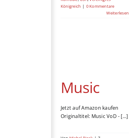
Königreich
|
0 Kommentare
Weiterlesen
Music
Streaming
Drama
Musical
Musikfilm
USA
Music
Jetzt auf Amazon kaufen
Originaltitel: Music VoD - [...]