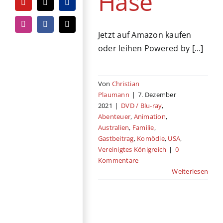
Hase
YouTube
Tiktok
PayPal
Instagram
Facebook
E-
Jetzt auf Amazon kaufen
Mail
oder leihen Powered by [...]
Von
Christian
Plaumann
|
7. Dezember
2021
|
DVD / Blu-ray
,
Abenteuer
,
Animation
,
Australien
,
Familie
,
Gastbeitrag
,
Komödie
,
USA
,
Vereinigtes Königreich
|
0
Kommentare
Weiterlesen