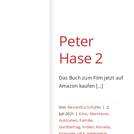
Peter Hase 2
Kino
Abenteuer
Australien
Familie
Gastbeitrag
Indien
Kanada
Komödie
USA
Peter
Vereinigtes Königreich
Hase 2
Das Buch zum Film jetzt auf
Amazon kaufen [...]
Von
Alexandra Schaller
|
2.
Juli 2021
|
Kino
,
Abenteuer
,
Australien
,
Familie
,
Gastbeitrag
,
Indien
,
Kanada
,
Komödie
,
USA
,
Vereinigtes