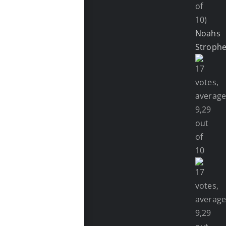
of
10)
Noahs
Stroph