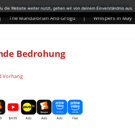
me Video präsentiert internationales Portfolio
|
Ne
u die Website weiter nutzt, gehen wir von deinem Einverständnis aus.
Mandalorian And Grogu
|
Whispers in May
|
Mo
emde Bedrohung