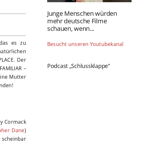
Junge Menschen würden
mehr deutsche Filme
schauen, wenn...
 das es zu
Besucht unseren Youtubekanal
natürlichen
PLACE. Der
Podcast „Schlussklappe“
NFAMILIAR –
ine Mutter
nden!
zzy Cormack
pher Dane
)
scheinbar