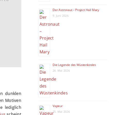
Der Astronaut – Project Hail Mary
9. Juni 2026
Die Legende des Wüstenkindes
26. Mai 2026
on dunklen
nen Motiven
Vapeur
 lediglich
25. Mai 2026
ius
scheint