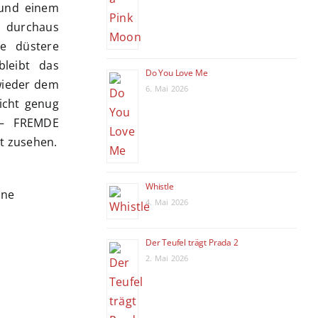
 und einem
G durchaus
ie düstere
bleibt das
Do You Love Me
 wieder dem
6. Mai 2026
icht genug
 – FREMDE
t zusehen.
Whistle
4. Mai 2026
Der Teufel trägt Prada 2
2. Mai 2026