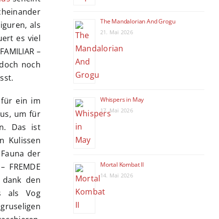
rcheinander
The Mandalorian And Grogu
iguren, als
21. Mai 2026
rt es viel
NFAMILIAR –
 doch noch
sst.
Whispers in May
für ein im
17. Mai 2026
aus, um für
n. Das ist
n Kulissen
e Fauna der
Mortal Kombat II
R – FREMDE
14. Mai 2026
h dank den
s als Vog
gruseligen