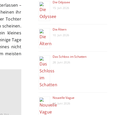
Die Odyssee
terlassen –
15. Juli 2026
cheinen ihr
er Tochter
n scheinen.
Die Ältern
in kleines
10. Juli 2026
einige Tage
ines nicht
am meisten
Das Schloss im Schatten
28. Juni 2026
Nouvelle Vague
24. Juni 2026
en zu