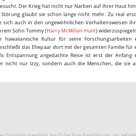
sucht. Der Krieg hat nicht nur Narben auf ihrer Haut hin
Störung glaubt sie schon lange nicht mehr. Zu real ers
e sich auch in den ungewöhnlichen Verhaltensweisen ihr
ihrem Sohn Tommy (
Harry McMillan-Hunt
) widerzuspiegel
 hawaiianische Kultur für seine Forschungsarbeiten e
beschließt das Ehepaar dort mit der gesamten Familie für 
s Entspannung angedachte Reise ist erst der Anfang e
r nicht nur Izzy, sondern auch die Menschen, die sie 
en Gründen benötigt YouTube Ihre Einwilligung um gelad