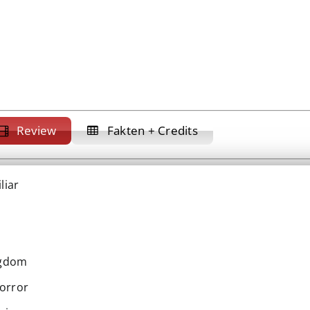
Review
Fakten + Credits
liar
n
ngdom
Horror