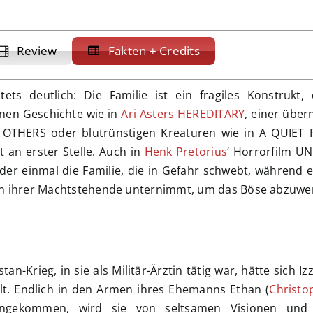
Review
Fakten + Credits
ts deutlich: Die Familie ist ein fragiles Konstrukt,
enen Geschichte wie in
Ari Asters
HEREDITARY
, einer über
 OTHERS oder blutrünstigen Kreaturen wie in A QUIET 
t an erster Stelle. Auch in
Henk Pretorius
‘ Horrorfilm U
r einmal die Familie, die in Gefahr schwebt, während e
in ihrer Machtstehende unternimmt, um das Böse abzuwe
n-Krieg, in sie als Militär-Ärztin tätig war, hätte sich I
llt. Endlich in den Armen ihres Ehemanns Ethan (
Christo
ngekommen, wird sie von seltsamen Visionen und 