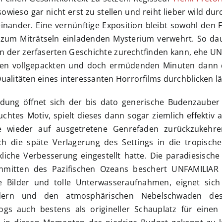
owieso gar nicht erst zu stellen und reiht lieber wild du
ander. Eine vernünftige Exposition bleibt sowohl den F
zum Miträtseln einladenden Mysterium verwehrt. So daue
 in der zerfaserten Geschichte zurechtfinden kann, ehe U
n vollgepackten und doch ermüdenden Minuten dann
ualitäten eines interessanten Horrorfilms durchblicken lä
ung öffnet sich der bis dato generische Budenzauber 
htes Motiv, spielt dieses dann sogar ziemlich effektiv 
e wieder auf ausgetretene Genrefaden zurückzukehre
ch die späte Verlagerung des Settings in die tropische
liche Verbesserung eingestellt hatte. Die paradiesisch
 inmitten des Pazifischen Ozeans beschert UNFAMILIA
 Bilder und tolle Unterwasseraufnahmen, eignet sic
dern und den atmosphärischen Nebelschwaden de
gs auch bestens als origineller Schauplatz für einen 