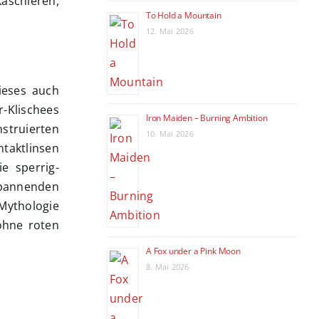
aschieren,
To Hold a Mountain
12. Mai 2026
ieses auch
-Klischees
Iron Maiden – Burning Ambition
struierten
10. Mai 2026
taktlinsen
e sperrig-
 spannenden
Mythologie
ohne roten
A Fox under a Pink Moon
8. Mai 2026