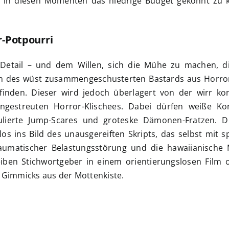
 in diesen Momenten das niedrige Budget gekonnt zu k
r-Potpourri
 Detail – und dem Willen, sich die Mühe zu machen, d
ten des wüst zusammengeschusterten Bastards aus Horror
finden. Dieser wird jedoch überlagert von der wirr kon
ngestreuten Horror-Klischees. Dabei dürfen weiße Kon
ulierte Jump-Scares und groteske Dämonen-Fratzen. Di
los ins Bild des unausgereiften Skripts, das selbst mit
aumatischer Belastungsstörung und die hawaiianische 
eiben Stichwortgeber in einem orientierungslosen Film 
 Gimmicks aus der Mottenkiste.