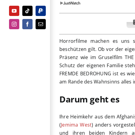
YouTube
Tiktok
PayPal
Instagram
Facebook
E-
Mail
Horrorfilme machen es uns ste
beschützen gilt. Ob vor der eig
Präsenz wie im Gruselfilm THE
Schutz der eigenen Familie steh
FREMDE BEDROHUNG ist es wiede
am Rande des Wahnsinns alles 
Darum geht es
Ihre Heimkehr aus dem Afghanista
(
Jemima West
) anders vorgeste
und ihren beiden Kindern a