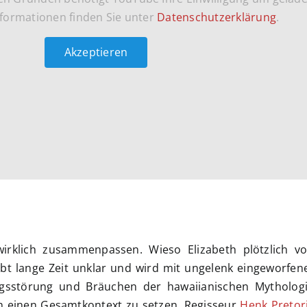
formationen finden Sie unter
Datenschutzerklärung
.
Akzeptieren
 wirklich zusammenpassen. Wieso Elizabeth plötzlich v
ibt lange Zeit unklar und wird mit ungelenk eingeworfe
gsstörung und Bräuchen der hawaiianischen Mythologie
in einen Gesamtkontext zu setzen. Regisseur
Henk Pretor