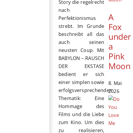
Story die regelrecht
nach
A
Perfektionismus
Fox
strebt. Im Grunde
under
beschreibt all das
auch seinen
a
neusten Coup. Mit
Pink
BABYLON – RAUSCH
Moon
DER EKSTASE
bedient er sich
einer simplen sowie
8. Mai
erfolgsversprechenden
2026
Thematik: Eine
Hommage des
Films und die Liebe
zum Kino. Um dies
zu realisieren,