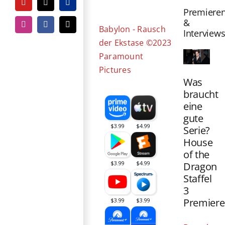
Bild
YouTube
Tiktok
PayPal
Premiere
&
Instagram
Facebook
E-
Babylon - Rausch
Interview
Mail
der Ekstase ©2023
Paramount
Pictures
Was
braucht
eine
gute
Serie?
House
of the
Dragon
Staffel
3
Premiere