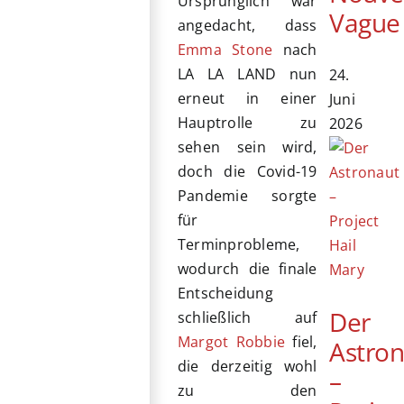
Ursprünglich war
Vague
angedacht, dass
Emma Stone
nach
LA LA LAND nun
24.
erneut in einer
Juni
Hauptrolle zu
2026
sehen sein wird,
doch die Covid-19
Pandemie sorgte
für
Terminprobleme,
wodurch die finale
Entscheidung
Der
schließlich auf
Margot Robbie
fiel,
Astro
die derzeitig wohl
–
zu den