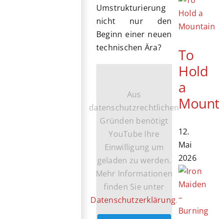
Umstrukturierung
nicht nur den
Beginn einer neuen
technischen Ära?
To
Hold
a
Aus
Mount
datenschutzrechtlichen
Gründen benötigt
12.
YouTube Ihre
Mai
Einwilligung um
2026
geladen zu werden.
Mehr Informationen
finden Sie unter
Datenschutzerklärung
.