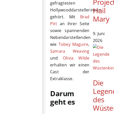
Projec
gefragtesten
Hail
Hollywooddarstellerinnen
Mary
gehört. Mit
Brad
Pitt
an ihrer Seite
sowie spannenden
9. Juni
Nebendarstellenden
2026
wie
Tobey Maguire
,
Samara Weaving
und
Olivia Wilde
erhalten wir einen
Cast der
Extraklasse.
Die
Legen
Darum
des
geht es
Wüste