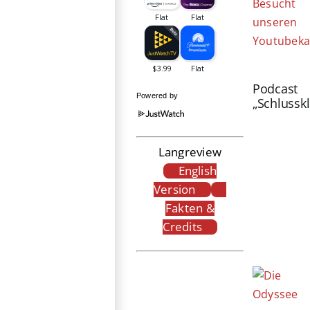
Besucht
unseren
Youtubeka
Podcast
Powered by
„Schlussk
Langreview
English
Version
Fakten &
Credits