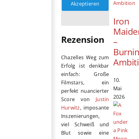
Akzeptieren
Iron
Maide
Rezension
–
Burni
Chazelles Weg zum
Ambit
Erfolg ist denkbar
einfach: Große
10.
Filmstars, ein
Mai
perfekt nuancierter
2026
Score von
Justin
Hurwitz
, imposante
Inszenierungen,
viel Schweiß und
Blut sowie eine