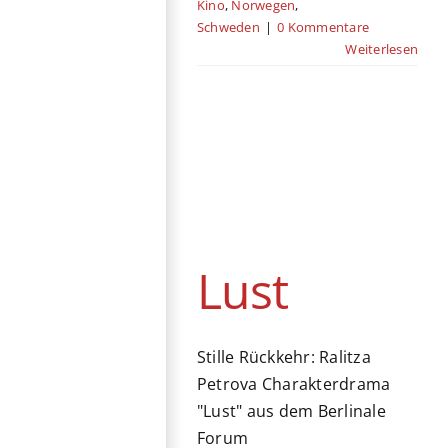
Kino
,
Norwegen
,
Schweden
|
0 Kommentare
Weiterlesen
Lust
Festival
Berlinale
Bulgarien
Dänemark
Drama
Kino
Kurzfilm
Schweden
Lust
Stille Rückkehr: Ralitza
Petrova Charakterdrama
"Lust" aus dem Berlinale
Forum