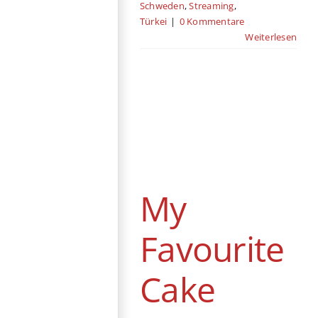
Schweden
,
Streaming
,
Türkei
|
0 Kommentare
Weiterlesen
My Favourite
Cake
Berlinale
Deutschland
Drama
Festival
Frankreich
Iran
Kino
My
Schweden
Favourite
Cake