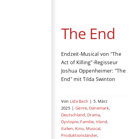
Deutschland
Drama
Dystopie
Familie
Irland
Italien
Kino
Musical
Produktionsländer
The End
Schweden
Vereinigtes
Königreich
Endzeit-Musical von "The
Act of Killing"-Regisseur
Joshua Oppenheimer: "The
End" mit Tilda Swinton
Von
Lida Bach
|
5. März
2025
|
Genre
,
Dänemark
,
Deutschland
,
Drama
,
Dystopie
,
Familie
,
Irland
,
Italien
,
Kino
,
Musical
,
Produktionsländer
,