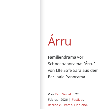
Árru
Festival
Berlinale
Drama
Finnland
Kino
Norwegen
Schweden
Árru
Familiendrama vor
Schneepanorama: "Árru"
von Elle Sofe Sara aus dem
Berlinale Panorama
Von
Paul Seidel
|
22.
Februar 2026
|
Festival
,
Berlinale
,
Drama
,
Finnland
,