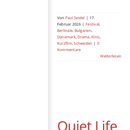
Von
Paul Seidel
|
17.
Februar 2026
|
Festival
,
Berlinale
,
Bulgarien
,
Dänemark
,
Drama
,
Kino
,
Kurzfilm
,
Schweden
|
0
Kommentare
Weiterlesen
Quiet Life
Drama
Estland
Familie
Kino
Schweden
Streaming
Quiet Life