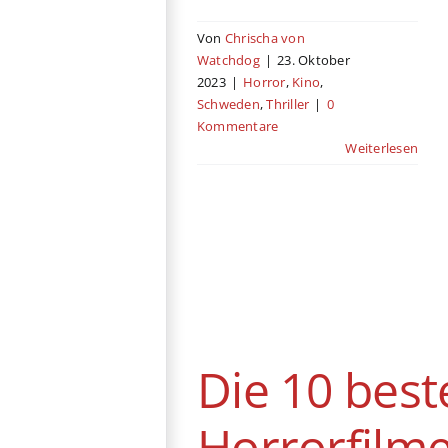
Von
Chrischa von
Watchdog
|
23. Oktober
2023
|
Horror
,
Kino
,
Schweden
,
Thriller
|
0
Kommentare
Weiterlesen
Die 10 besten
Horrorfilme, die
mehr
Aufmerksamkeit
verdienen
Belgien
Chile
Deutschland
Drama
Experimentalfilm
Die 10 best
Frankreich
Horror
Japan
Krimi
Mystery
Psycho
Schweden
Sci-Fi
Horrorfilme
Thriller
USA
Vereinigtes