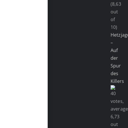
(8,63
out
of
10)
Hetzjag
–
Auf
der
Spur
des
Killers