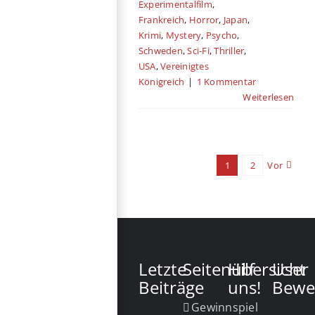
Experimentalfilm
,
Frankreich
,
Horror
,
Japan
,
Krimi
,
Mystery
,
Psycho
,
Schweden
,
Sci-Fi
,
Thriller
,
USA
,
Vereinigtes
Königreich
|
1 Kommentar
Weiterlesen
1
2
Vor
Letzte
Seitenübersicht
Hilf
User
Beiträge
uns!
Bewe
Gewinnspiel