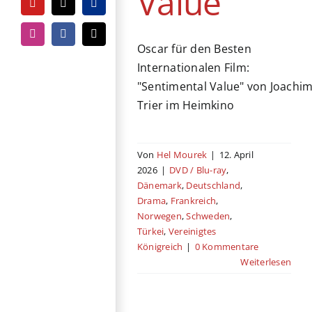
Value
YouTube
Tiktok
PayPal
Instagram
Facebook
E-
Oscar für den Besten
Mail
Internationalen Film:
"Sentimental Value" von Joachi
Trier im Heimkino
Von
Hel Mourek
|
12. April
2026
|
DVD / Blu-ray
,
Dänemark
,
Deutschland
,
Drama
,
Frankreich
,
Norwegen
,
Schweden
,
Türkei
,
Vereinigtes
Königreich
|
0 Kommentare
Weiterlesen