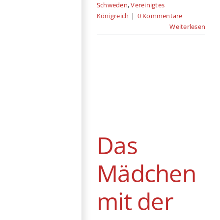
Schweden
,
Vereinigtes
Königreich
|
0 Kommentare
Weiterlesen
Das Mädchen
mit der Nadel
Dänemark
Drama
Kino
Polen
Schweden
Thriller
Das
Mädchen
mit der