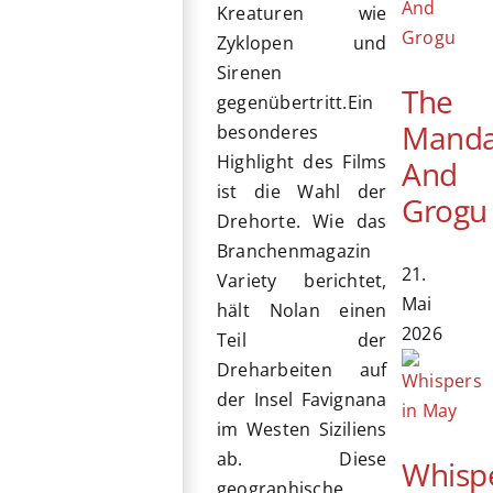
Kreaturen wie
Zyklopen und
Sirenen
The
gegenübertritt.Ein
Manda
besonderes
Highlight des Films
And
ist die Wahl der
Grogu
Drehorte. Wie das
Branchenmagazin
21.
Variety berichtet,
Mai
hält Nolan einen
2026
Teil der
Dreharbeiten auf
der Insel Favignana
im Westen Siziliens
ab. Diese
Whisp
geographische