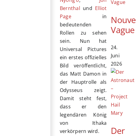
Nyong’o
,
Jon
Bernthal
und
Elliot
Page
in
Nouve
bedeutenden
Vague
Rollen zu sehen
sein. Nun hat
24.
Universal Pictures
Juni
ein erstes offizielles
2026
Bild veröffentlicht,
das Matt Damon in
der Hauptrolle als
Odysseus zeigt.
Damit steht fest,
dass er den
legendären König
von Ithaka
Der
verkörpern wird.