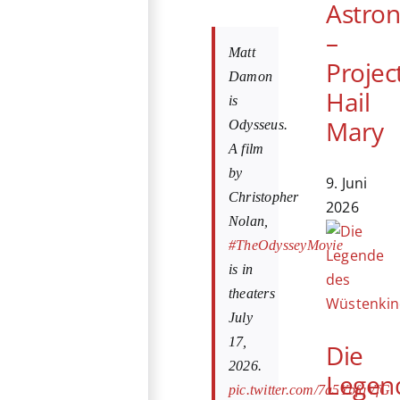
Astro
–
Matt
Projec
Damon
Hail
is
Mary
Odysseus.
A film
by
9. Juni
Christopher
2026
Nolan,
#TheOdysseyMovie
is in
theaters
July
17,
Die
2026.
Legen
pic.twitter.com/7a5YbfqVfG