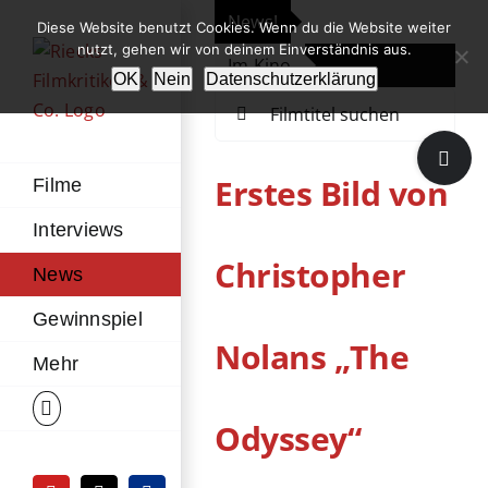
Zum
News!
„Th
Diese Website benutzt Cookies. Wenn du die Website weiter
Inhalt
nutzt, gehen wir von deinem Einverständnis aus.
Im Kino
Die
springen
OK
Nein
Datenschutzerklärung
Suche
nach:
Toggle
Sliding
Erstes Bild von
Filme
Bar
Interviews
Area
Christopher
News
Gewinnspiel
Nolans „The
Mehr
Odyssey“