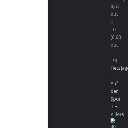
(8,63
out
of
10)
Hetzjag
–
Auf
der
Spur
des
Killers