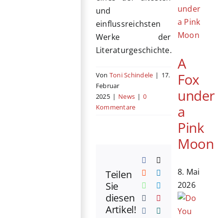
und
einflussreichsten
Werke der
Literaturgeschichte.
A
Fox
Von
Toni Schindele
|
17.
Februar
under
2025
|
News
|
0
a
Kommentare
Pink
Moon
Facebook
X
8. Mai
Teilen
Reddit
LinkedIn
2026
Sie
WhatsApp
Telegram
diesen
Tumblr
Pinterest
Artikel!
Vk
Xing