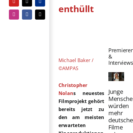
YouTube
Tiktok
PayPal
enthüllt
Instagram
Facebook
E-
Mail
Zeige
grösseres
Bild
Premiere
&
Michael Baker /
Interview
©AMPAS
Christopher
Junge
Nolan
s neuestes
Mensche
Filmprojekt gehört
würden
bereits jetzt zu
mehr
den am meisten
deutsche
erwarteten
Filme