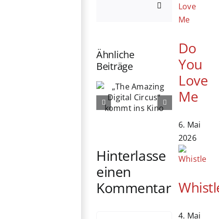
E-
Mail
Do
Ähnliche
You
Beiträge
Love
„The
76. Berlinale
Amazing
Me
eröffnet:
Digital
Michelle
Circus“
Yeoh erhält
kommt ins
6. Mai
Ehrenbären
Kino
2026
Hinterlasse
einen
Whistl
Kommentar
4. Mai
Kommentar