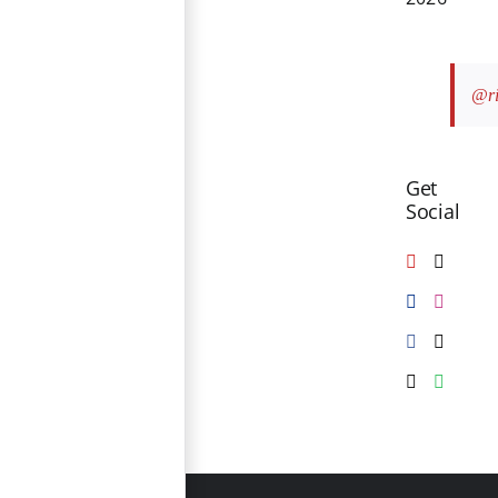
@ri
Get
Social