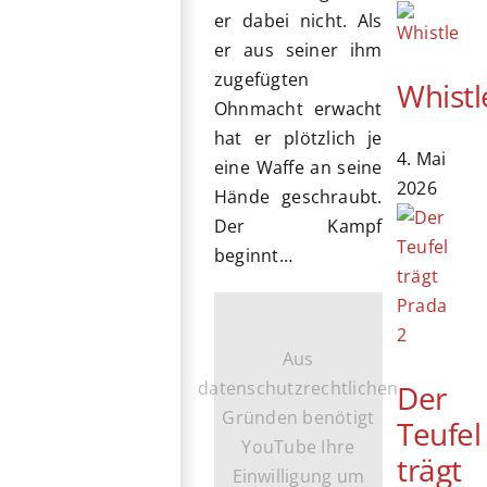
er dabei nicht. Als
er aus seiner ihm
zugefügten
Whistl
Ohnmacht erwacht
hat er plötzlich je
4. Mai
eine Waffe an seine
2026
Hände geschraubt.
Der Kampf
beginnt…
Aus
datenschutzrechtlichen
Der
Gründen benötigt
Teufel
YouTube Ihre
trägt
Einwilligung um