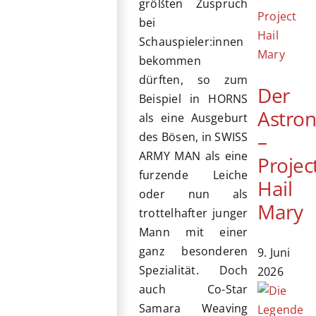
größten Zuspruch
bei
Schauspieler:innen
bekommen
dürften, so zum
Der
Beispiel in HORNS
Astro
als eine Ausgeburt
–
des Bösen, in SWISS
ARMY MAN als eine
Projec
furzende Leiche
Hail
oder nun als
Mary
trottelhafter junger
Mann mit einer
ganz besonderen
9. Juni
Spezialität. Doch
2026
auch Co-Star
Samara Weaving