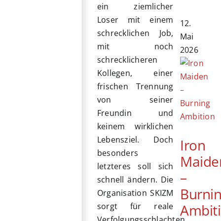
ein ziemlicher
Loser mit einem
12.
schrecklichen Job,
Mai
mit noch
2026
schrecklicheren
Kollegen, einer
frischen Trennung
von seiner
Freundin und
keinem wirklichen
Lebensziel. Doch
Iron
besonders
Maide
letzteres soll sich
–
schnell ändern. Die
Burni
Organisation SKIZM
Ambit
sorgt für reale
Verfolgungsschlachten