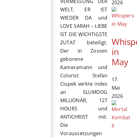
VERMESSUNG DER
2026
WELT, ER IST
WIEDER DA und
LOVE SARAH – LIEBE
IST DIE WICHTIGSTE
Whisp
ZUTAT beteiligt.
in
Der in Zossen
geborene
May
Kameramann und
Colorist Stefan
17.
Ciupek wirkte indes
Mai
an SLUMDOG
2026
MILLIONÄR, 127
HOURS und
ANTICHRIST mit.
Die
Voraussetzungen