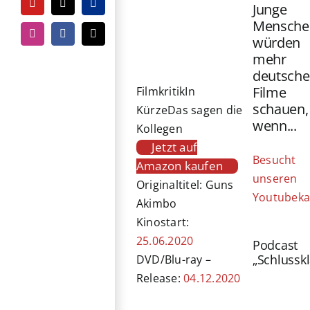
Junge
YouTube
Tiktok
PayPal
Mensche
Instagram
Facebook
E-
würden
Mail
mehr
deutsche
Filme
Filmkritik
In
schauen,
Kürze
Das sagen die
wenn...
Kollegen
Jetzt auf
Besucht
Amazon kaufen
unseren
Originaltitel: Guns
Youtubeka
Akimbo
Kinostart:
25.06.2020
Podcast
„Schlussk
DVD/Blu-ray –
Release:
04.12.2020