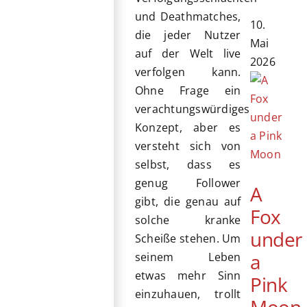
und Deathmatches,
10.
die jeder Nutzer
Mai
auf der Welt live
2026
verfolgen kann.
Ohne Frage ein
verachtungswürdiges
Konzept, aber es
versteht sich von
selbst, dass es
genug Follower
A
gibt, die genau auf
Fox
solche kranke
under
Scheiße stehen. Um
a
seinem Leben
etwas mehr Sinn
Pink
einzuhauen, trollt
Moon