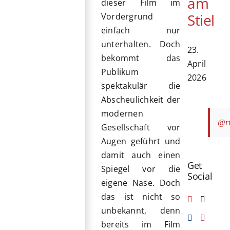
am
dieser Film im
Stiel
Vordergrund
einfach nur
unterhalten. Doch
23.
bekommt das
April
Publikum
2026
spektakulär die
Abscheulichkeit der
modernen
@ri
Gesellschaft vor
Augen geführt und
damit auch einen
Get
Spiegel vor die
Social
eigene Nase. Doch
das ist nicht so
unbekannt, denn
bereits im Film