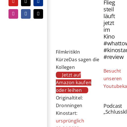
Flieg
YouTube
Tiktok
PayPal
steil
läuft
Instagram
Facebook
E-
Mail
jetzt
im
Kino
#whatto
#kinosta
Filmkritik
In
#review
Kürze
Das sagen die
Kollegen
Besucht
Jetzt auf
unseren
Amazon kaufen
Youtubeka
oder leihen
Originaltitel:
Podcast
Dronningen
„Schlussk
Kinostart:
ursprünglich