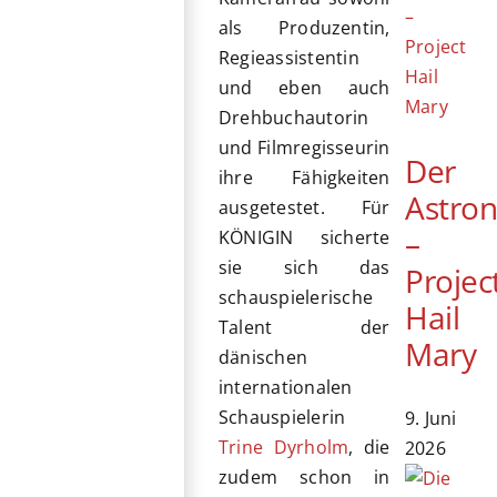
als Produzentin,
Regieassistentin
und eben auch
Drehbuchautorin
und Filmregisseurin
Der
ihre Fähigkeiten
Astro
ausgetestet. Für
–
KÖNIGIN sicherte
sie sich das
Projec
schauspielerische
Hail
Talent der
Mary
dänischen
internationalen
Schauspielerin
9. Juni
Trine Dyrholm
, die
2026
zudem schon in