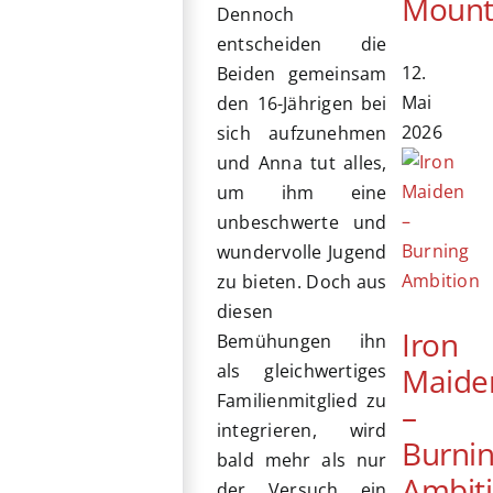
Mount
Dennoch
entscheiden die
12.
Beiden gemeinsam
Mai
den 16-Jährigen bei
2026
sich aufzunehmen
und Anna tut alles,
um ihm eine
unbeschwerte und
wundervolle Jugend
zu bieten. Doch aus
diesen
Iron
Bemühungen ihn
als gleichwertiges
Maide
Familienmitglied zu
–
integrieren, wird
Burni
bald mehr als nur
Ambit
der Versuch ein