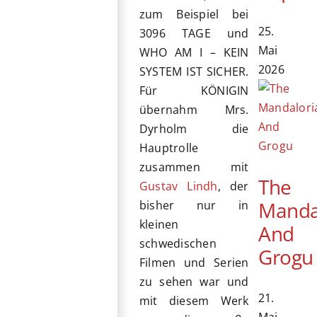
zum Beispiel bei
25.
3096 TAGE und
Mai
WHO AM I – KEIN
2026
SYSTEM IST SICHER.
Für KÖNIGIN
übernahm Mrs.
Dyrholm die
Hauptrolle
zusammen mit
The
Gustav Lindh
, der
Manda
bisher nur in
kleinen
And
schwedischen
Grogu
Filmen und Serien
zu sehen war und
21.
mit diesem Werk
Mai