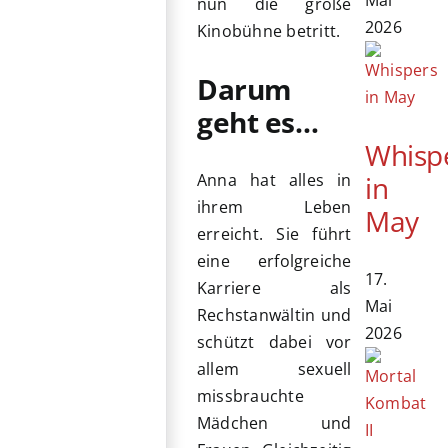
nun die große
2026
Kinobühne betritt.
Darum
geht es…
Whisp
in
Anna hat alles in
ihrem Leben
May
erreicht. Sie führt
eine erfolgreiche
17.
Karriere als
Mai
Rechstanwältin und
2026
schützt dabei vor
allem sexuell
missbrauchte
Mädchen und