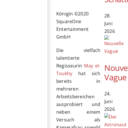
Königin ©2020
28.
SquareOne
Juni
Entertainment
2026
GmbH
Die vielfach
talentierte
Nouve
Regisseurin
May el-
Toukhy
hat sich
Vague
bereits in
mehreren
24.
Arbeitsbereichen
Juni
ausprobiert und
2026
neben einem
Versuch als
Kamerafrau sowohl