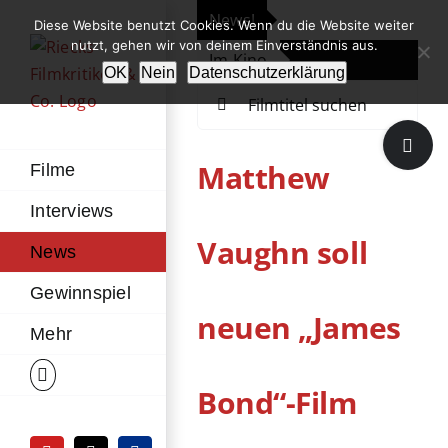
Zum
News!
„Th
Diese Website benutzt Cookies. Wenn du die Website weiter
Inhalt
nutzt, gehen wir von deinem Einverständnis aus.
Im Kino
Die
springen
OK
Nein
Datenschutzerklärung
Suche
nach:
Toggle
Sliding
Matthew
Filme
Bar
Interviews
Area
Vaughn soll
News
Gewinnspiel
neuen „James
Mehr
Bond“-Film