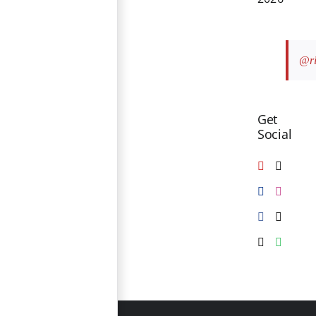
@ri
Get
Social