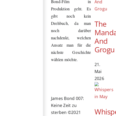
Bond-Film in
Produktion geht. Es
gibt noch kein
The
Drehbuch, da man
Manda
noch darüber
nachdenkt, welchen
And
Ansatz man für die
Grogu
nächste Geschichte
wählen möchte.
21.
Mai
2026
James Bond 007:
Keine Zeit zu
Whisp
sterben ©2021