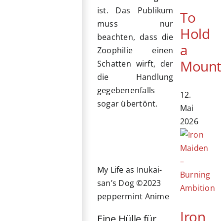
ist. Das Publikum
To
muss nur
Hold
beachten, dass die
a
Zoophilie einen
Mount
Schatten wirft, der
die Handlung
gegebenenfalls
12.
sogar übertönt.
Mai
2026
My Life as Inukai-
san’s Dog ©2023
peppermint Anime
Iron
Eine Hülle für