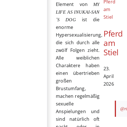
Element von
MY
LIFE AS INUKAI-SAN
ist die
´S DOG
enorme
Pferd
Hypersexualisierung,
am
die sich durch alle
Stiel
zwölf Folgen zieht.
Alle weiblichen
Charaktere haben
23.
einen übertrieben
April
großen
2026
Brustumfang,
machen regelmäßig
sexuelle
@ri
Anspielungen und
sind natürlich oft
nackt oder in