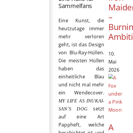
Maide
Sammelfans
–
Eine Kunst, die
Burni
heutzutage immer
Ambit
mehr verloren
geht, ist das Design
von Blu-Ray-Hüllen.
10.
Die meisten Hüllen
Mai
haben das
2026
einheitliche Blau
und nicht mal mehr
ein Wendecover.
MY LIFE AS INUKAI-
setzt
SAN´S DOG
auf eine Art
A
Pappheft, welche
beschichtet ist und