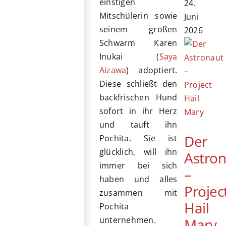
einstigen
24.
Mitschülerin sowie
Juni
seinem großen
2026
Schwarm Karen
Inukai (
Saya
Aizawa
) adoptiert.
Diese schließt den
backfrischen Hund
sofort in ihr Herz
und tauft ihn
Der
Pochita. Sie ist
glücklich, will ihn
Astro
immer bei sich
–
haben und alles
Projec
zusammen mit
Hail
Pochita
unternehmen.
Mary