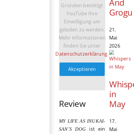
And
Gründen benötigt
Grogu
YouTube Ihre
Einwilligung um
geladen zu werden.
21.
Mehr Informationen
Mai
finden Sie unter
2026
Datenschutzerklärung
.
Akzeptieren
Whisp
in
Review
May
17.
MY LIFE AS INUKAI-
ist ein
Mai
SAN´S DOG