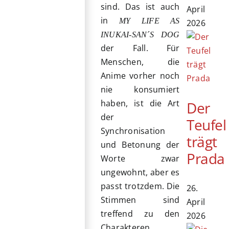
sind. Das ist auch
April
in
MY LIFE AS
2026
INUKAI-SAN´S DOG
der Fall. Für
Menschen, die
Anime vorher noch
nie konsumiert
haben, ist die Art
Der
der
Teufel
Synchronisation
trägt
und Betonung der
Prada
Worte zwar
ungewohnt, aber es
passt trotzdem. Die
26.
Stimmen sind
April
treffend zu den
2026
Charakteren