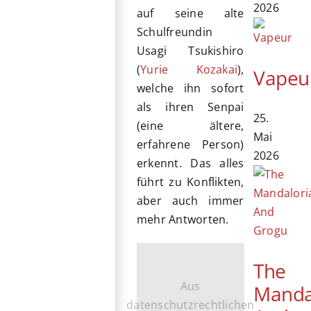
2026
auf seine alte
Schulfreundin
Usagi Tsukishiro
(
Yurie Kozakai
),
Vapeu
welche ihn sofort
als ihren Senpai
25.
(eine ältere,
Mai
erfahrene Person)
2026
erkennt. Das alles
führt zu Konflikten,
aber auch immer
mehr Antworten.
The
Aus
Manda
datenschutzrechtlichen