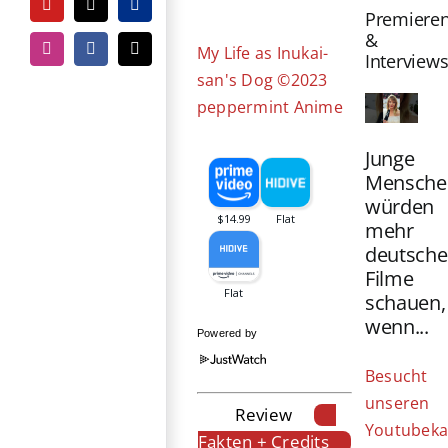
Bild
YouTube
Tiktok
PayPal
Premiere
&
My Life as Inukai-
Instagram
Facebook
E-
Interview
Mail
san's Dog ©2023
peppermint Anime
Junge
Mensche
würden
mehr
deutsche
Filme
schauen,
wenn...
Powered by
Besucht
unseren
Review
Youtubeka
Fakten + Credits