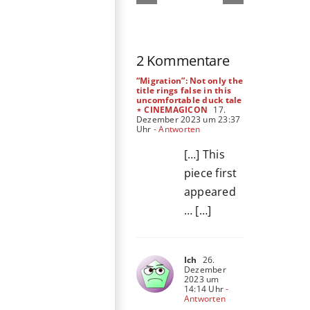
Die
Die
Odyssee
Ältern
2 Kommentare
“Migration”: Not only the
title rings false in this
uncomfortable duck tale
⋆ CINEMAGICON
17.
Dezember 2023 um 23:37
Uhr
- Antworten
[…] This
piece first
appeared
… […]
Ich
26.
Dezember
2023 um
14:14 Uhr
-
Antworten