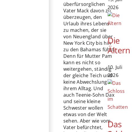
überfürsorglichen
2026
Vater Mack davon zu
überzeugen, den
Urlaub ihres Lebens
zu machen, der sie
von Neuengland über
Die
New York City bis hin
Ältern
zu den Bahamas führt.
Denn für Mutter Pam
kann es nicht so
10. Juli
weitergehen, ständig
2026
der gleiche Teich und
keine Abwechslung in
ihrem Alltag. Und
auch Teenie-Sohn Dax
und seine kleine
Schwester wollen
etwas von der Welt
sehen. Aber wie vom
Das
Vater befürchtet,