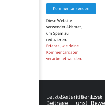
Diese Website
verwendet Akismet,
um Spam zu
reduzieren.
Erfahre, wie deine
Kommentardaten
verarbeitet werden.
Letzte
Seitenübersicht
Hilf
User
Beiträge
uns!
Bewe