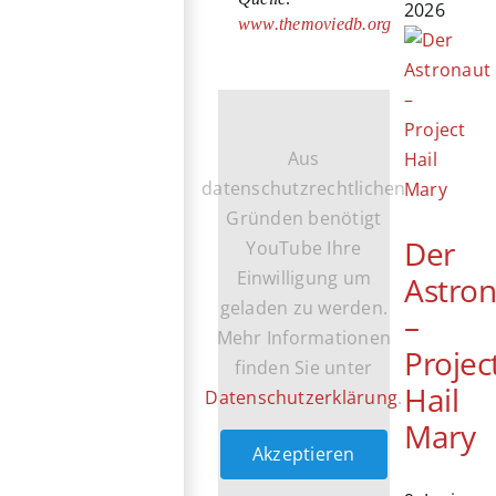
2026
www.themoviedb.org
Aus
datenschutzrechtlichen
Gründen benötigt
Der
YouTube Ihre
Einwilligung um
Astro
geladen zu werden.
–
Mehr Informationen
Projec
finden Sie unter
Hail
Datenschutzerklärung
.
Mary
Akzeptieren