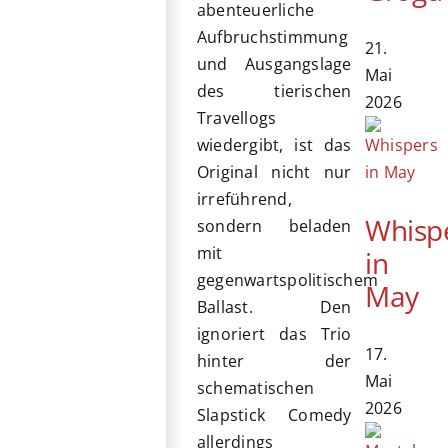
abenteuerliche
Aufbruchstimmung
21.
und Ausgangslage
Mai
des tierischen
2026
Travellogs
wiedergibt, ist das
Original nicht nur
irreführend,
Whisp
sondern beladen
mit
in
gegenwartspolitischem
May
Ballast. Den
ignoriert das Trio
17.
hinter der
Mai
schematischen
2026
Slapstick Comedy
allerdings