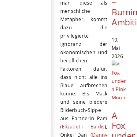
–
man diese als
Burni
menschliche
Metapher, kommt
Ambit
dazu die
privilegierte
10.
Ignoranz der
Mai
ökonomischen und
2026
beruflichen
Faktoren dafür,
dass nicht alle ins
Blaue aufbrechen
könne. Bis Mack
und seine biedere
Bilderbuch-Sippe
A
aus Partnerin Pam
Fox
(
Elizabeth Banks
),
under
Onkel Dan (
Danny