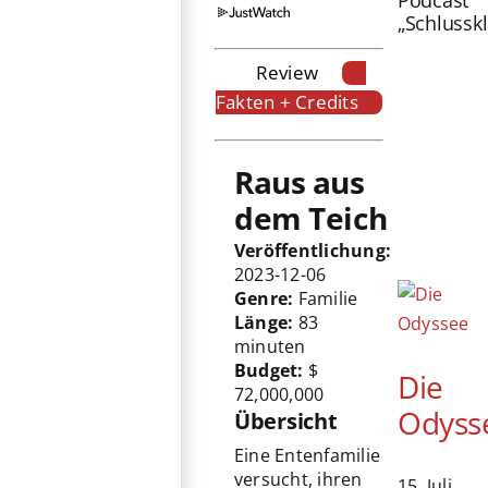
Podcast
„Schlussk
Review
Fakten + Credits
Raus aus
dem Teich
Veröffentlichung:
2023-12-06
Genre:
Familie
Länge:
83
minuten
Budget:
$
Die
72,000,000
Odyss
Übersicht
Eine Entenfamilie
versucht, ihren
15. Juli