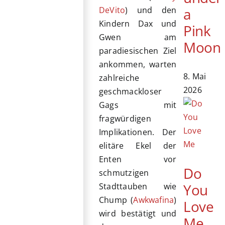
a
DeVito
) und den
Kindern Dax und
Pink
Gwen am
Moon
paradiesischen Ziel
ankommen, warten
8. Mai
zahlreiche
2026
geschmackloser
Gags mit
fragwürdigen
Implikationen. Der
elitäre Ekel der
Enten vor
Do
schmutzigen
You
Stadttauben wie
Chump (
Awkwafina
)
Love
wird bestätigt und
Me