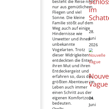
Schlos
besteht die Reise nicht
nur aus gemütlichem
im
Fliegen und viel
Schatt
Sonne. Die kleine
Familie stößt auf dem
Weg auch auf einige
28.
Hindernisse wie
Juni
Unwetter und ihnen
unbekannte
2026
Vogelarten. Trotz
dieser Widrigkeiten
entdeckten die Enten
ihren Mut und ihren
Entdeckergeist und
Nouve
erfahren so, dass die
größten Abenteuer im
Vague
Leben auch immer
einen Schritt aus der
eigenen Komfortzone
24.
bedeuten.
Juni
Quelle: