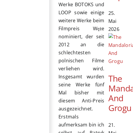
Werke BOTOKS und
LOOP sowie einige
25.
weitere Werke beim
Mai
Filmpreis Węże
2026
nominiert, der seit
2012 an die
schlechtesten
polnischen Filme
verliehen wird.
The
Insgesamt wurden
seine Werke fünf
Manda
Mal bisher mit
And
diesem Anti-Preis
Grogu
ausgezeichnet.
Erstmals
aufmerksam bin ich
21.
selbst auf Patryk
Mai