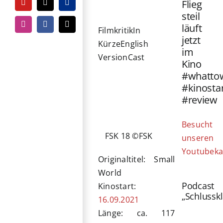
Flieg
YouTube
Tiktok
PayPal
steil
läuft
Instagram
Facebook
E-
Filmkritik
In
Mail
jetzt
Kürze
English
im
Version
Cast
Kino
#whatto
#kinosta
#review
Besucht
FSK 18 ©FSK
unseren
Youtubeka
Originaltitel: Small
World
Podcast
Kinostart:
„Schlussk
16.09.2021
Länge: ca. 117