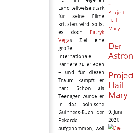
Land teilweise stark
für seine Filme
kritisiert wird, so ist
es doch
Patryk
Vega
s Ziel eine
Der
große
Astro
internationale
–
Karriere zu erleben
– und für diesen
Projec
Traum kämpft er
Hail
hart. Schon als
Mary
Teenager wurde er
in das polnische
9. Juni
Guinness-Buch der
2026
Rekorde
aufgenommen, weil