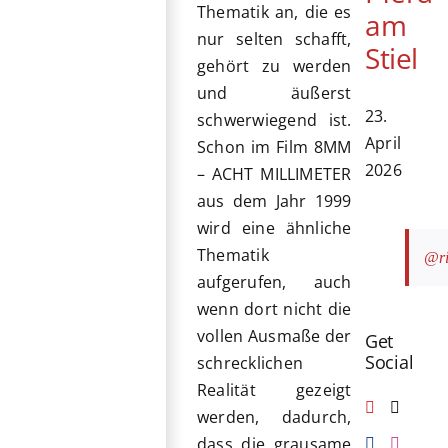
Thematik an, die es
am
nur selten schafft,
Stiel
gehört zu werden
und äußerst
23.
schwerwiegend ist.
April
Schon im Film 8MM
2026
– ACHT MILLIMETER
aus dem Jahr 1999
wird eine ähnliche
Thematik
@ri
aufgerufen, auch
wenn dort nicht die
vollen Ausmaße der
Get
Social
schrecklichen
Realität gezeigt
werden, dadurch,
dass die grausame