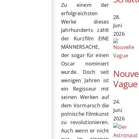
Zu einem der
erfolgreichsten
28.
Werke dieses
Juni
Jahrhunderts zählt
2026
der Kurzfilm EINE
MÄNNERSACHE,
der sogar für einen
Oscar nominiert
Nouve
wurde. Doch seit
wenigen Jahren ist
Vague
ein Regisseur mit
seinen Werken auf
24.
dem Vormarsch die
Juni
polnische Filmkunst
2026
zu revolutionieren.
Auch wenn er nicht
nur im eigenen