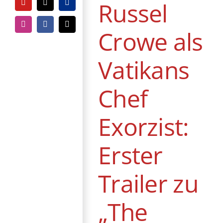
Russel
YouTube
Tiktok
PayPal
News
Instagram
Facebook
E-
Crowe als
Mail
Vatikans
Chef
Exorzist:
Erster
Trailer zu
„The