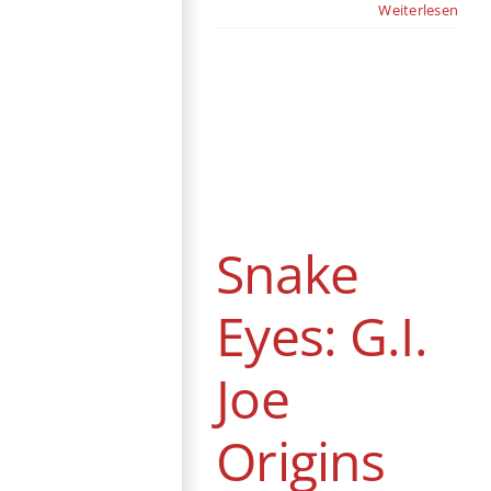
Weiterlesen
Snake Eyes: G.I.
Joe Origins
DVD / Blu-ray
Abenteuer
Action
Fantasy
Snake
Gastbeitrag
USA
Eyes: G.I.
Joe
Origins