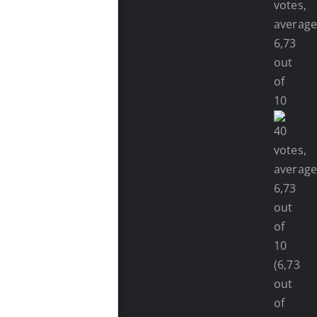
(6,73
out
of