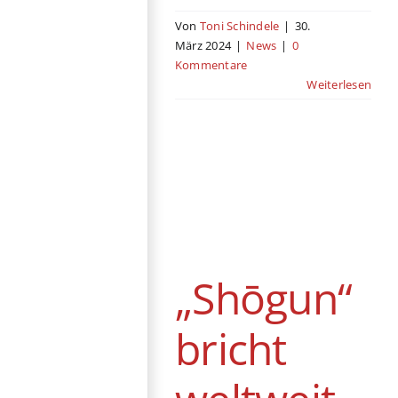
Von
Toni Schindele
|
30.
März 2024
|
News
|
0
Kommentare
Weiterlesen
„Shōgun“ bricht
weltweit Rekorde
auf Hulu und
Disney+
„Shōgun“
News
bricht