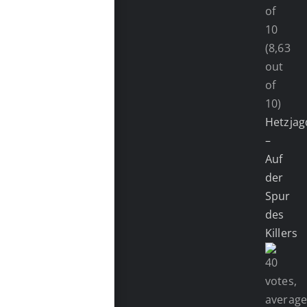
(8,63
out
of
10)
Hetzjag
–
Auf
der
Spur
des
Killers