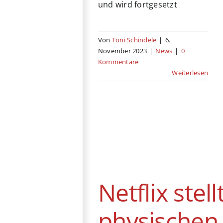
und wird fortgesetzt
Von
Toni Schindele
|
6.
November 2023
|
News
|
0
Kommentare
Weiterlesen
Netflix stellt
physischen
Filmtitelversand
endgültig ein
Netflix stell
News
physischen