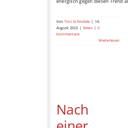
energisch gegen diesen Trend 
Von
Toni Schindele
|
14.
August 2023
|
News
|
0
Kommentare
Weiterlesen
Nach einer
Staffel: Musical-
Comedy-Serie
„Up Here“
abgesetzt
Nach
News
einer