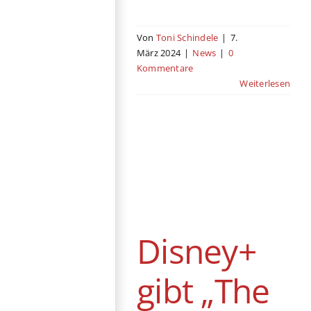
Von
Toni Schindele
|
7.
März 2024
|
News
|
0
Kommentare
Weiterlesen
Disney+ gibt „The
Bear“ grünes
Licht für dritte
Staffel
Disney+
News
gibt „The