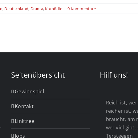
no
,
Deutschland
,
Drama
,
Komödie
|
0 Kommentare
Seitenübersicht
Hilf uns!
Gewinnspiel
Reich ist, wer 
Kontakt
reicher ist, 
braucht, am r
Linktree
wer viel gibt.
Jobs
Tersteegen