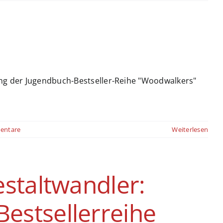
mung der Jugendbuch-Bestseller-Reihe "Woodwalkers"
entare
Weiterlesen
estaltwandler:
estsellerreihe