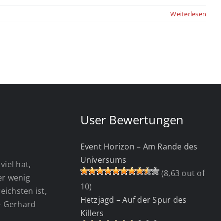
Weiterlesen
User Bewertungen
Event Horizon – Am Rande des
Universums
viel hat,
(8,63 out of
wer wenig
10)
eichsten ist,
Hetzjagd – Auf der Spur des
 - Gerhard
Killers