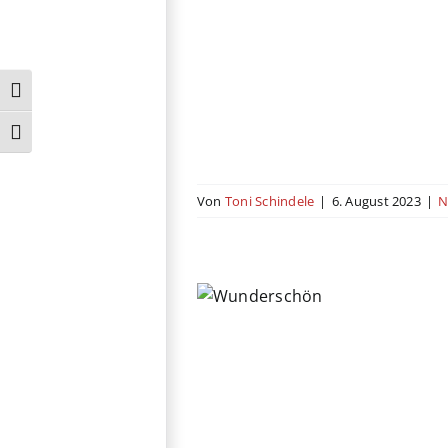
Umschalten auf hohe Kontraste
Schrift vergrößern
Von
Toni Schindele
|
6. August 2023
|
N
nderschön
chland
Drama
Komödie