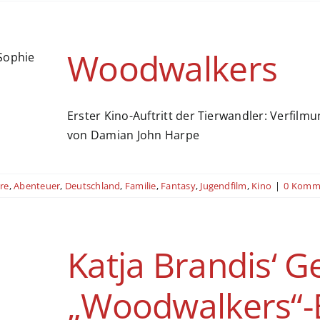
Woodwalkers
Erster Kino-Auftritt der Tierwandler: Verfil
von Damian John Harpe
re
,
Abenteuer
,
Deutschland
,
Familie
,
Fantasy
,
Jugendfilm
,
Kino
|
0 Komm
Katja Brandis‘ G
„Woodwalkers“-B