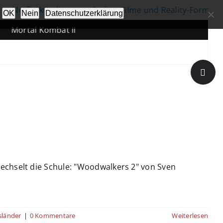
etflix kündigt neue Serien, Filme und Reality-Formate an
OK
Nein
Datenschutzerklärung
ortal Kombat II
Toggle
Sliding
Bar
Area
echselt die Schule: "Woodwalkers 2" von Sven
sländer
|
0 Kommentare
Weiterlesen