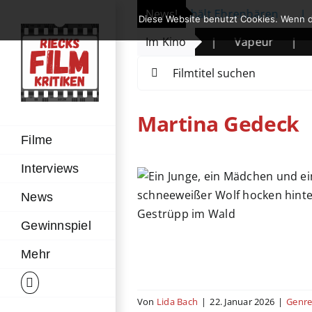
Zum
linale eröffnet: Michelle Yeoh erhält Ehrenbären
News!
|
P
Diese Website benutzt Cookies. Wenn d
Inhalt
Die Legende des Wüstenkindes
Im Kino
|
Vapeur
|
The
springen
Suche
nach:
Martina Gedeck
Filme
Interviews
dwalkers 2
News
euer
Deutschland
Familie
y
Jugendfilm
Kino
Gewinnspiel
duktionsländer
Mehr
Von
Lida Bach
|
22. Januar 2026
|
Genr