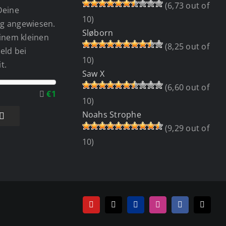
(6,73 out of
Deine
10)
g angewiesen.
Sløborn
einem kleinen
(8,25 out of
eld bei
10)
t.
Saw X
(6,60 out of
€1
10)
Noahs Strophe
(9,29 out of
10)
YouTube
Tiktok
PayPal
Instagram
Facebook
E-
Mail