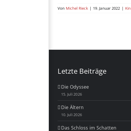
Von
Michel Rieck
|
19. Januar 2022
|
Ki
Letzte Beiträge
Die Odyssee
15. Juli 2026
Die Ältern
10. Juli 2026
Das Schloss im Schatten