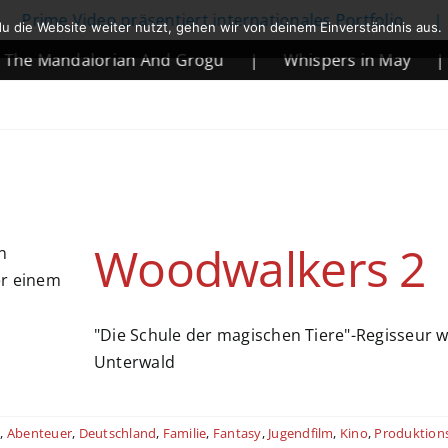
rime Video präsentiert internationales Portfolio
|
N
u die Website weiter nutzt, gehen wir von deinem Einverständnis aus.
 Mandalorian And Grogu
|
Whispers in May
|
M
Woodwalkers 2
"Die Schule der magischen Tiere"-Regisseur w
Unterwald
e
,
Abenteuer
,
Deutschland
,
Familie
,
Fantasy
,
Jugendfilm
,
Kino
,
Produktion