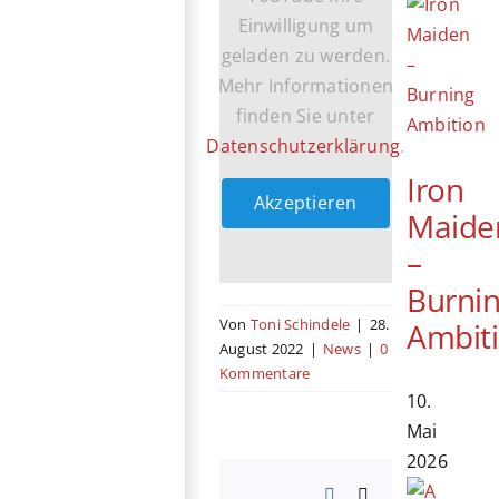
Einwilligung um
geladen zu werden.
Mehr Informationen
finden Sie unter
Datenschutzerklärung
.
Iron
Akzeptieren
Maide
–
Burni
Von
Toni Schindele
|
28.
Ambit
August 2022
|
News
|
0
Kommentare
10.
Mai
2026
Facebook
X