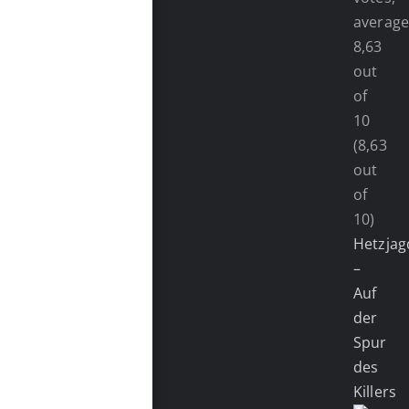
(8,63
out
of
10)
Hetzjag
–
Auf
der
Spur
des
Killers