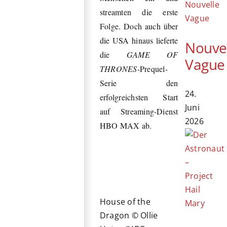
streamten die erste
Folge. Doch auch über
die USA hinaus lieferte
Nouve
die
GAME OF
Vague
THRONES
-Prequel-
Serie den
24.
erfolgreichsten Start
Juni
auf Streaming-Dienst
2026
HBO MAX ab.
House of the
Dragon © Ollie