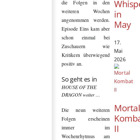
Whisp
die Folgen in den
weiteren Wochen
in
angenommen werden.
May
Episode Eins kam aber
schon einmal bei
17.
Zuschauern wie
Mai
Kritikern überwiegend
2026
positiv an.
So geht es in
HOUSE OF THE
DRAGON weiter …
Morta
Die neun weiteren
Komb
Folgen erscheinen
II
immer im
Wochenrhytmus am