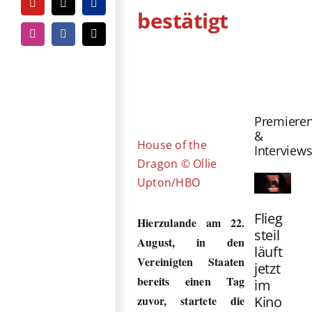
YouTube
Tiktok
PayPal
bestätigt
Instagram
Facebook
E-
Mail
Zeige
grösseres
Bild
Premiere
&
House of the
Interview
Dragon © Ollie
Upton/HBO
Flieg
Hierzulande am 22.
steil
August, in den
läuft
Vereinigten Staaten
jetzt
bereits einen Tag
im
Kino
zuvor, startete die