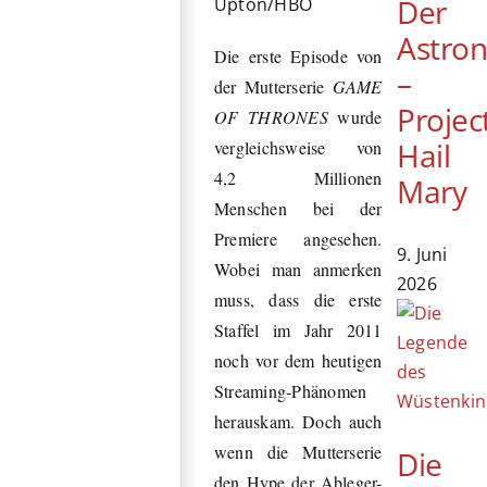
Der
Upton/HBO
Astro
Die erste Episode von
–
der Mutterserie
GAME
Projec
OF THRONES
wurde
Hail
vergleichsweise von
4,2 Millionen
Mary
Menschen bei der
Premiere angesehen.
9. Juni
Wobei man anmerken
2026
muss, dass die erste
Staffel im Jahr 2011
noch vor dem heutigen
Streaming-Phänomen
herauskam. Doch auch
wenn die Mutterserie
Die
den Hype der Ableger-