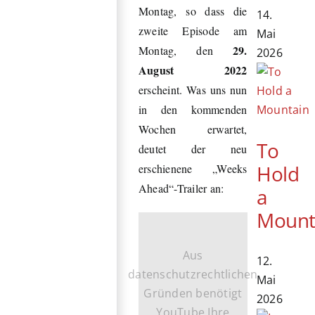
Montag, so dass die
14.
zweite Episode am
Mai
29.
Montag, den
2026
August 2022
erscheint. Was uns nun
in den kommenden
Wochen erwartet,
To
deutet der neu
Hold
erschienene „Weeks
Ahead“-Trailer an:
a
Mount
Aus
12.
datenschutzrechtlichen
Mai
Gründen benötigt
2026
YouTube Ihre