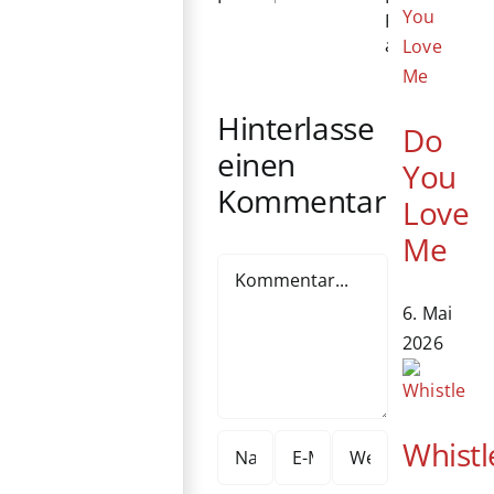
Filme
kommt
Yeoh
Portfolio
und
ins
erhält
Reality-
Kino
Ehrenbären
Formate
an
Hinterlasse
Do
einen
You
Kommentar
Love
Me
Kommentar
6. Mai
2026
Whistl