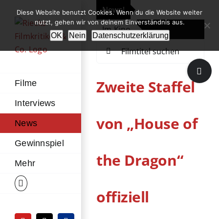
Zum
News!
„Th
Diese Website benutzt Cookies. Wenn du die Website weiter
Inhalt
nutzt, gehen wir von deinem Einverständnis aus.
Im Kino
Die
springen
OK
Nein
Datenschutzerklärung
Suche
nach:
Toggle
Sliding
Zweite Staffel
Filme
Bar
Interviews
Area
von „House of
News
Gewinnspiel
the Dragon“
Mehr
offiziell