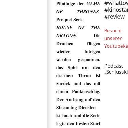
#whatto
Pilotfolge der
GAME
#kinosta
-
OF THRONES
#review
Prequel-Serie
HOUSE OF THE
Besucht
. Die
DRAGON
unseren
Drachen fliegen
Youtubeka
wieder, Intrigen
werden gesponnen,
Podcast
das Spiel um den
„Schlussk
eisernen Thron ist
zurück und das mit
einem Paukenschlag.
Der Andrang auf den
Streaming-Diensten
ist hoch und die Serie
legte den besten Start