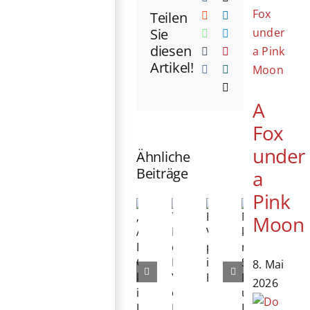
Teilen
Reddit
LinkedIn
Sie
WhatsApp
Telegram
diesen
Tumblr
Pinterest
Artikel!
Vk
Xing
E-
Mail
A
Fox
under
Ähnliche
Beiträge
a
Pink
Moon
Netflix
„The
76.
Prime
kündigt
Amazing
Berlinale
Video
8. Mai
neue
Digital
eröffnet:
präsentiert
2026
Serien,
Circus“
Michelle
internationales