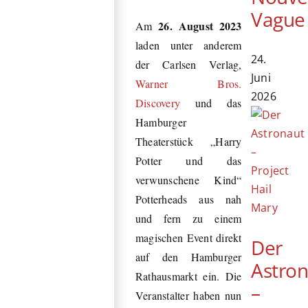
Vague
26. August 2023
Am
laden unter anderem
24.
der Carlsen Verlag,
Juni
Warner Bros.
2026
Discovery
und das
Hamburger
Theaterstück „Harry
Potter und das
verwunschene Kind“
Potterheads aus nah
und fern zu einem
magischen Event direkt
Der
auf den Hamburger
Astro
Rathausmarkt ein. Die
–
Veranstalter haben nun