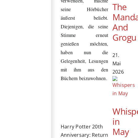
verwenden, machte
The
seine Hörbücher
Manda
äußerst beliebt.
And
Diejenigen, die seine
Grogu
Stimme erneut
genießen möchten,
haben nun die
21.
Gelegenheit, Lesungen
Mai
mit ihm aus den
2026
Büchern beizuwohnen.
Whisp
in
Harry Potter 20th
May
Anniversary: Return