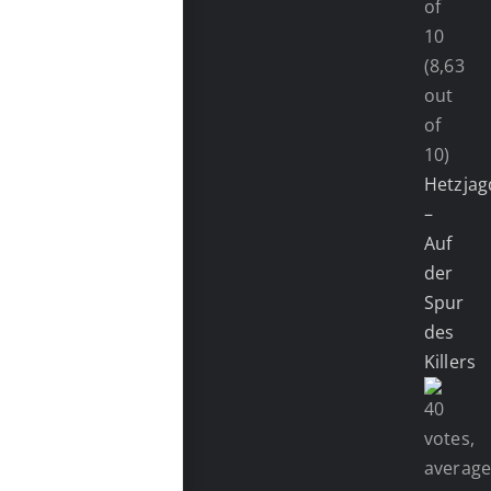
(8,63
out
of
10)
Hetzjag
–
Auf
der
Spur
des
Killers