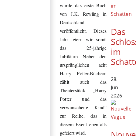
wurde das erste Buch
von J.K. Rowling in
Deutschland
Das
veröffentlicht. Dieses
Schlos
Jahr feiern wir somit
das 25-jährige
im
Jubiläum. Neben den
Schatt
ursprünglichen acht
Harry Potter-Büchern
28.
zählt auch das
Juni
Theaterstück „Harry
2026
Potter und das
verwunschene Kind“
zur Reihe, das in
diesem Event ebenfalls
Nouve
gefeiert wird.