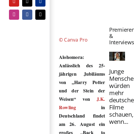
YouTube
Tiktok
PayPal
Zeige
grösseres
Instagram
Facebook
E-
Mail
Bild
Premiere
&
© Canva Pro
Interview
Alohomora:
Anlässlich des 25-
Junge
jährigen Jubiläums
Mensche
von „Harry Potter
würden
und der Stein der
mehr
Weisen“ von
J.K.
deutsche
Filme
Rowling
in
schauen,
Deutschland findet
wenn...
am 26. August ein
großes „Back to