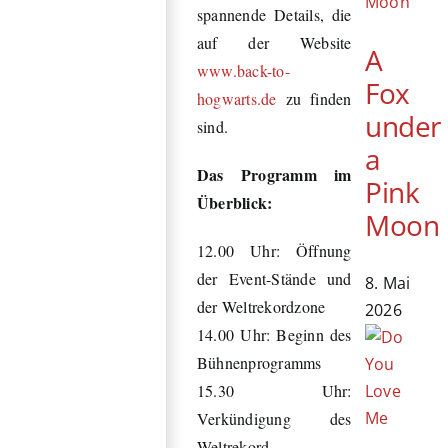
spannende Details, die
auf der Website
A
www.back-to-
Fox
hogwarts.de
zu finden
under
sind.
a
Das Programm im
Pink
Überblick:
Moon
12.00 Uhr: Öffnung
der Event-Stände und
8. Mai
der Weltrekordzone
2026
14.00 Uhr: Beginn des
Bühnenprogramms
15.30 Uhr:
Verkündigung des
Weltrekord-