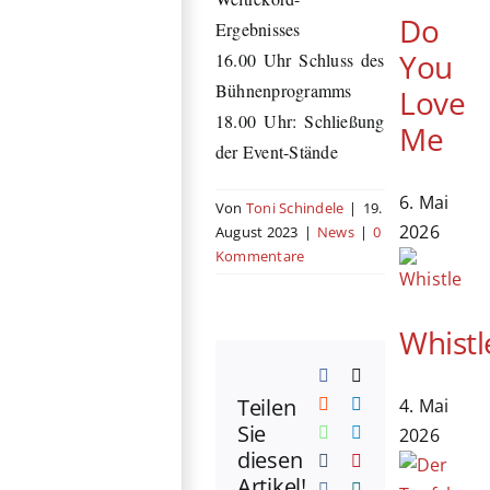
Do
Ergebnisses
You
16.00 Uhr Schluss des
Bühnenprogramms
Love
18.00 Uhr: Schließung
Me
der Event-Stände
6. Mai
Von
Toni Schindele
|
19.
2026
August 2023
|
News
|
0
Kommentare
Whistl
Facebook
X
Teilen
4. Mai
Reddit
LinkedIn
Sie
WhatsApp
Telegram
2026
diesen
Tumblr
Pinterest
Artikel!
Vk
Xing