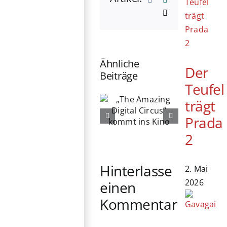
E-
Mail
Ähnliche
Der
Beiträge
Teufel
„The
76. Berlinale
Amazing
trägt
eröffnet:
Digital
Prada
Michelle
Circus“
2
Yeoh erhält
kommt ins
Ehrenbären
Kino
Hinterlasse
2. Mai
2026
einen
Kommentar