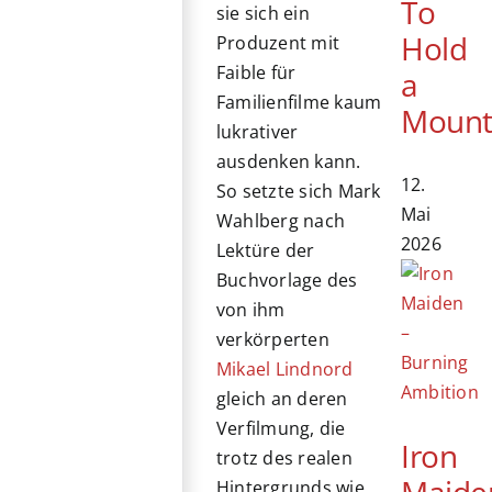
To
sie sich ein
Hold
Produzent mit
Faible für
a
Familienfilme kaum
Mount
lukrativer
ausdenken kann.
12.
So setzte sich Mark
Mai
Wahlberg nach
2026
Lektüre der
Buchvorlage des
von ihm
verkörperten
Mikael Lindnord
gleich an deren
Verfilmung, die
Iron
trotz des realen
Maide
Hintergrunds wie