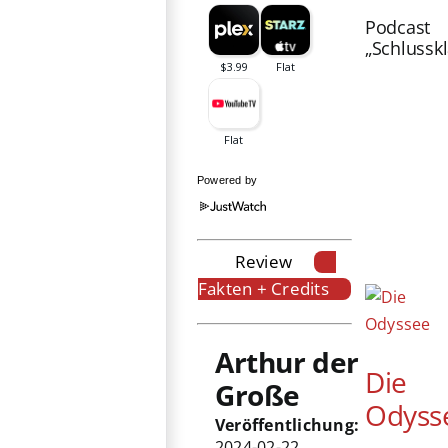
Podcast
„Schlussk
Powered by
Review
Fakten + Credits
Arthur der
Die
Große
Odyss
Veröffentlichung:
2024-02-22