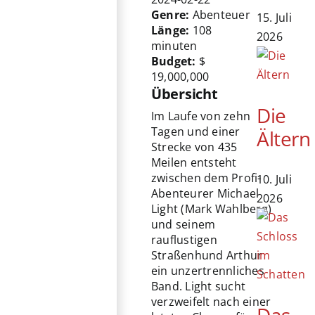
Genre:
Abenteuer
15. Juli
Länge:
108
2026
minuten
Budget:
$
19,000,000
Übersicht
Die
Im Laufe von zehn
Tagen und einer
Ältern
Strecke von 435
Meilen entsteht
zwischen dem Profi-
10. Juli
Abenteurer Michael
2026
Light (Mark Wahlberg)
und seinem
rauflustigen
Straßenhund Arthur
ein unzertrennliches
Band. Light sucht
verzweifelt nach einer
Das