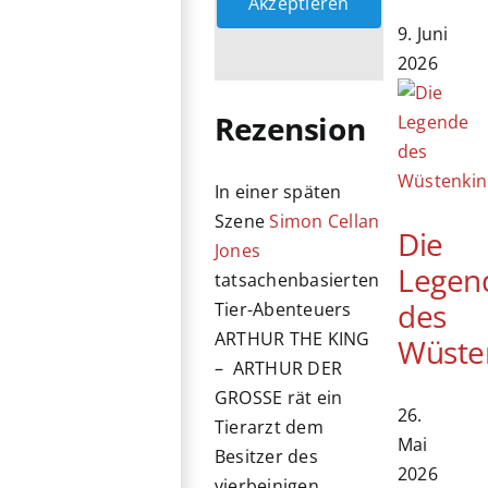
Akzeptieren
9. Juni
2026
Rezension
In einer späten
Szene
Simon Cellan
Die
Jones
Legen
tatsachenbasierten
des
Tier-Abenteuers
ARTHUR THE KING
Wüste
– ARTHUR DER
GROSSE rät ein
26.
Tierarzt dem
Mai
Besitzer des
2026
vierbeinigen