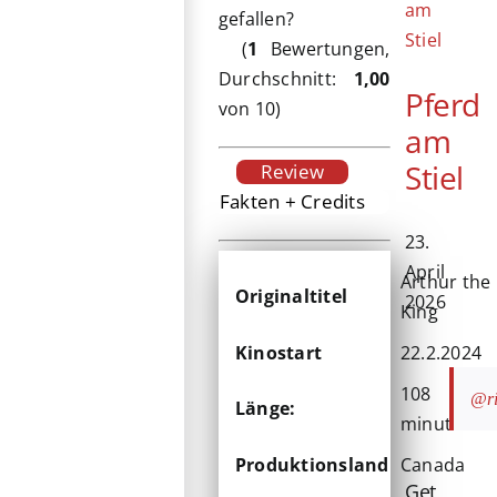
gefallen?
(
1
Bewertungen,
Durchschnitt:
1,00
Pferd
von 10)
am
Stiel
Review
Fakten + Credits
23.
April
Arthur the
Originaltitel
2026
King
Kinostart
22.2.2024
108
@ri
Länge:
minuten
Produktionsland
Canada
Get