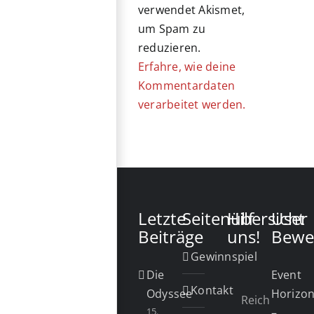
verwendet Akismet,
um Spam zu
reduzieren.
Erfahre, wie deine
Kommentardaten
verarbeitet werden.
Letzte
Seitenübersicht
Hilf
User
Beiträge
uns!
Bewe
Gewinnspiel
Die
Event
Kontakt
Odyssee
Horizo
Reich
15.
–