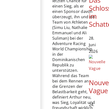
letzten Chance für
Schlos
einen Sieg, als er
einen Sponsor davon
im
überzeugt, ihn und ein
Schatt
Team von Athleten
(Simu Liu, Nathalie
Emmanuel und Ali
28.
Suliman) bei der
Adventure Racing
Juni
World Championship
2026
in der
Dominikanischen
Republik zu
unterstützen.
Während das Team
Nouve
bei dem Rennen an
die Grenzen der
Vague
Belastbarkeit geht,
definiert Arthur neu,
was Sieg, Loyalität und
24.
Freundschaft wirklich