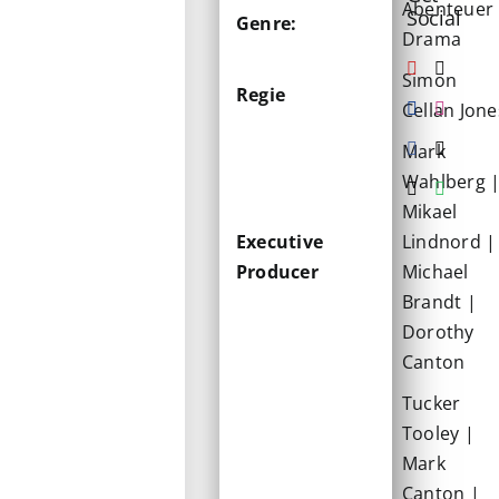
Abenteuer 
Social
Genre:
Drama
Simon
Regie
Cellan Jone
Mark
Wahlberg 
Mikael
Executive
Lindnord |
Producer
Michael
Brandt |
Dorothy
Canton
Tucker
Tooley |
Mark
Canton |