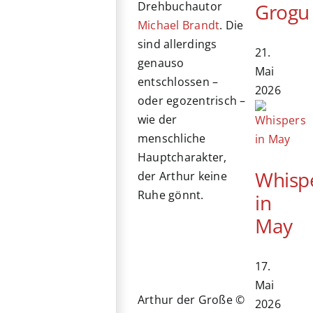
Grogu
Drehbuchautor
Michael Brandt
. Die
sind allerdings
21.
genauso
Mai
entschlossen –
2026
oder egozentrisch –
wie der
menschliche
Hauptcharakter,
Whisp
der Arthur keine
Ruhe gönnt.
in
May
17.
Mai
Arthur der Große ©
2026