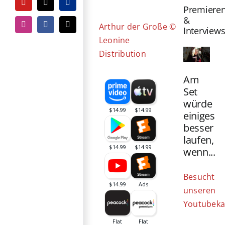
Bild
YouTube
Tiktok
PayPal
Premiere
&
Arthur der Große ©
Instagram
Facebook
E-
Interview
Mail
Leonine
Distribution
Am
Set
würde
einiges
besser
laufen,
wenn...
Besucht
unseren
Youtubeka