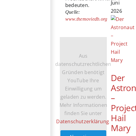
Juni
bedeuten.
2026
Quelle:
www.themoviedb.org
Aus
datenschutzrechtlichen
Gründen benötigt
Der
YouTube Ihre
Astro
Einwilligung um
–
geladen zu werden.
Mehr Informationen
Projec
finden Sie unter
Hail
Datenschutzerklärung
.
Mary