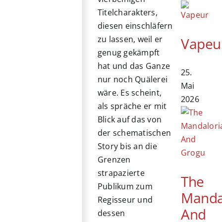
Titelcharakters,
diesen einschläfern
zu lassen, weil er
Vapeu
genug gekämpft
hat und das Ganze
25.
nur noch Quälerei
Mai
wäre. Es scheint,
2026
als spräche er mit
Blick auf das von
der schematischen
Story bis an die
Grenzen
strapazierte
The
Publikum zum
Manda
Regisseur und
And
dessen