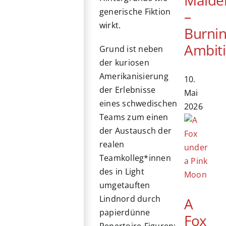
generische Fiktion
–
wirkt.
Burni
Ambit
Grund ist neben
der kuriosen
Amerikanisierung
10.
der Erlebnisse
Mai
eines schwedischen
2026
Teams zum einen
der Austausch der
realen
Teamkolleg*innen
des in Light
umgetauften
Lindnord durch
A
papierdünne
Fox
Repertoire-Figuren: