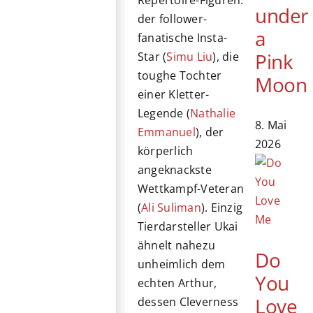
under
der follower-
a
fanatische Insta-
Pink
Star (
Simu Liu
), die
toughe Tochter
Moon
einer Kletter-
Legende (
Nathalie
8. Mai
Emmanuel
), der
2026
körperlich
angeknackste
Wettkampf-Veteran
(
Ali Suliman
). Einzig
Tierdarsteller Ukai
ähnelt nahezu
Do
unheimlich dem
You
echten Arthur,
Love
dessen Cleverness