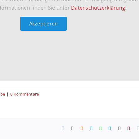
formationen finden Sie unter
Datenschutzerklärung
.
Akzeptieren
ube
|
0 Kommentare
Facebook
X
Reddit
LinkedIn
WhatsApp
Telegram
Tumblr
Pint