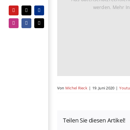
werden. Mehr In
YouTube
Tiktok
PayPal
Instagram
Facebook
E-
Mail
Von
Michel Rieck
|
19. Juni 2020
|
Yout
Teilen Sie diesen Artikel!