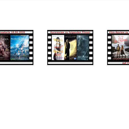
Morning
La Palma und
Glory,
Monos –
Zwielicht und
Zwischen
Dragon –
Himmel und
Love is a
Hölle
scary Tail