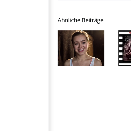
Ähnliche Beiträge
Into the Beat
Kinostarts
– Dein Herz
18.06.2020
tanzt