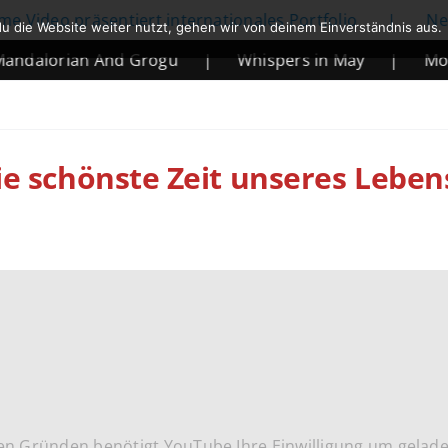
präsentiert internationales Portfolio
|
Netflix kün
u die Website weiter nutzt, gehen wir von deinem Einverständnis aus.
ian And Grogu
|
Whispers in May
|
Mortal Komb
e schönste Zeit unseres Leben
en Gründen benötigt YouTube Ihre Einwilligung um gelad