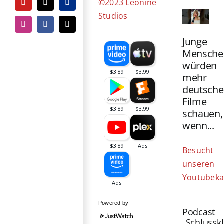
©2023 Leonine
YouTube
Tiktok
PayPal
Studios
Instagram
Facebook
E-
Mail
Junge
Mensche
würden
mehr
deutsche
Filme
schauen,
wenn...
Besucht
unseren
Youtubeka
Powered by
Podcast
„Schlussk