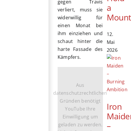
gegen Travis
a
verliert, muss sie
Mount
widerwillig für
einen Monat bei
ihm einziehen und
12.
schaut hinter die
Mai
harte Fassade des
2026
Kämpfers.
Aus
datenschutzrechtlichen
Gründen benötigt
Iron
YouTube Ihre
Maide
Einwilligung um
–
geladen zu werden.