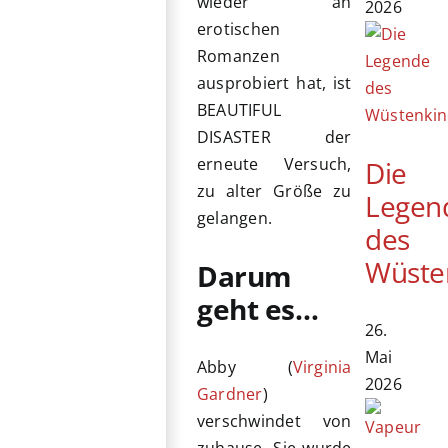
wieder an
2026
erotischen
Romanzen
ausprobiert hat, ist
BEAUTIFUL
DISASTER der
erneute Versuch,
Die
zu alter Größe zu
Legen
gelangen.
des
Wüste
Darum
geht es…
26.
Mai
Abby (
Virginia
2026
Gardner
)
verschwindet von