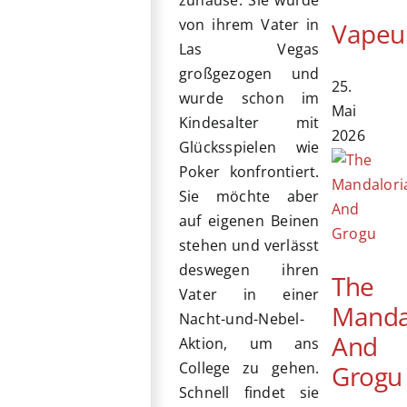
zuhause. Sie wurde
von ihrem Vater in
Vapeu
Las Vegas
großgezogen und
25.
wurde schon im
Mai
Kindesalter mit
2026
Glücksspielen wie
Poker konfrontiert.
Sie möchte aber
auf eigenen Beinen
stehen und verlässt
deswegen ihren
The
Vater in einer
Manda
Nacht-und-Nebel-
And
Aktion, um ans
College zu gehen.
Grogu
Schnell findet sie