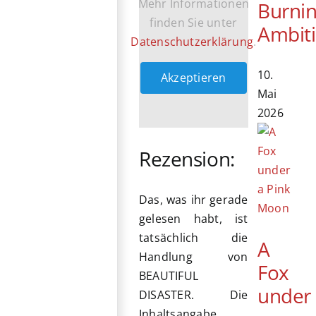
Mehr Informationen
Burni
finden Sie unter
Ambit
Datenschutzerklärung
.
10.
Akzeptieren
Mai
2026
Rezension:
Das, was ihr gerade
gelesen habt, ist
tatsächlich die
A
Handlung von
Fox
BEAUTIFUL
under
DISASTER. Die
Inhaltsangabe