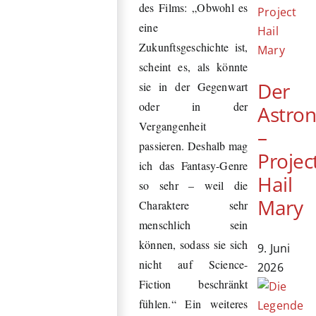
des Films: „Obwohl es
eine
Zukunftsgeschichte ist,
scheint es, als könnte
Der
sie in der Gegenwart
oder in der
Astro
Vergangenheit
–
passieren. Deshalb mag
Projec
ich das Fantasy-Genre
Hail
so sehr – weil die
Mary
Charaktere sehr
menschlich sein
können, sodass sie sich
9. Juni
nicht auf Science-
2026
Fiction beschränkt
fühlen.“ Ein weiteres