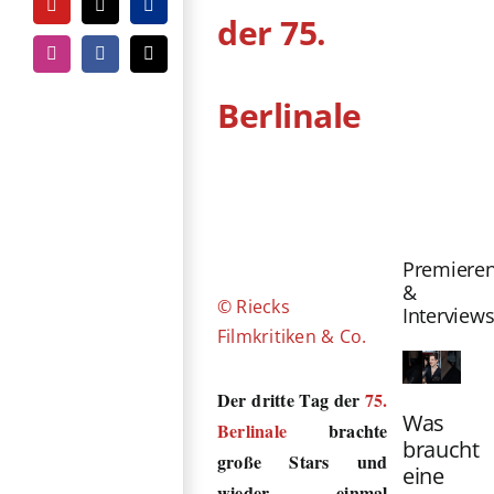
YouTube
Tiktok
PayPal
der 75.
Instagram
Facebook
E-
Mail
Berlinale
Zeige
grösseres
Bild
Premiere
&
© Riecks
Interview
Filmkritiken & Co.
Der dritte Tag der
75.
Was
Berlinale
brachte
braucht
große Stars und
eine
wieder einmal