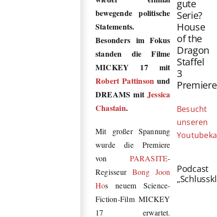
gute
bewegende politische
Serie?
House
Statements.
of the
Besonders im Fokus
Dragon
standen die Filme
Staffel
MICKEY 17 mit
3
Robert Pattinson
und
Premiere
DREAMS mit
Jessica
Chastain
.
Besucht
unseren
Mit großer Spannung
Youtubeka
wurde die Premiere
von
PARASITE
-
Podcast
Regisseur
Bong Joon
„Schlussk
Ho
s neuem Science-
Fiction-Film MICKEY
17 erwartet.