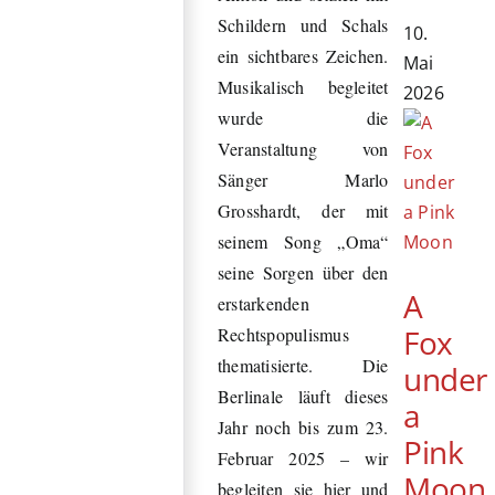
Schildern und Schals
10.
ein sichtbares Zeichen.
Mai
Musikalisch begleitet
2026
wurde die
Veranstaltung von
Sänger Marlo
Grosshardt, der mit
seinem Song „Oma“
seine Sorgen über den
A
erstarkenden
Fox
Rechtspopulismus
thematisierte. Die
under
Berlinale läuft dieses
a
Jahr noch bis zum 23.
Pink
Februar 2025 – wir
Moon
begleiten sie hier und