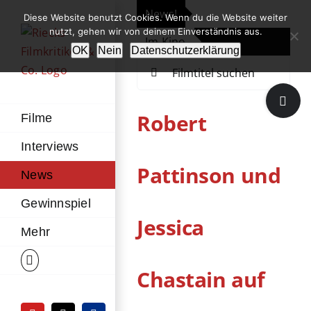
Zum
News!
„Th
Diese Website benutzt Cookies. Wenn du die Website weiter
Inhalt
nutzt, gehen wir von deinem Einverständnis aus.
Im Kino
Die
springen
OK
Nein
Datenschutzerklärung
Suche
nach:
Toggle
Sliding
Robert
Filme
Bar
Interviews
Area
Pattinson und
News
Gewinnspiel
Jessica
Mehr
Chastain auf